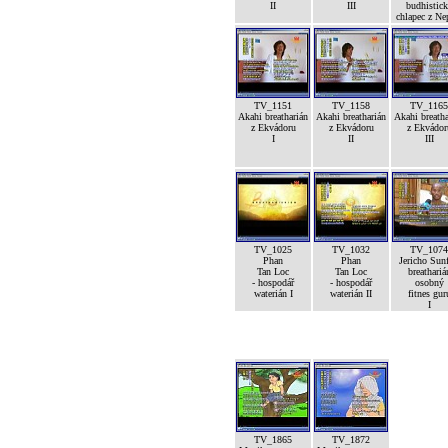
II
III
budhistic
chlapec z Ne
TV_1151
TV_1158
TV_1165
Akahi breatharián
Akahi breatharián
Akahi breatha
z Ekvádoru
z Ekvádoru
z Ekvádor
I
II
III
TV_1025
TV_1032
TV_1074
Phan
Phan
Jericho Sunf
Tan Loc
Tan Loc
breathariá
- hospodář
- hospodář
osobný
waterián I
waterián II
fitnes gur
I
TV_1865
TV_1872