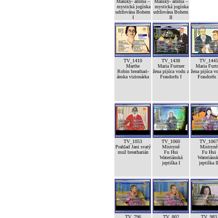
Maniky- amma –
Maniky- amma –
mystická jogínka
mystická jogínka
udržována Bohem
udržována Bohem
I
II
TV_1410
TV_1438
TV_1445
Marthe
Maria Furtner
Maria Furt
Robin breathari-
žena pijúca vodu z
žena pijúca v
ánska vizionárka
Frasdorfu I
Frasdorfu 
TV_1053
TV_1060
TV_1067
Prahlad Jani svatý
Mistryně
Mistryně
muž breatharián
Fu Hui
Fu Hui
Wateriánská
Wateriáns
jeptiška I
jeptiška I
TV_796
TV_802
TV_983