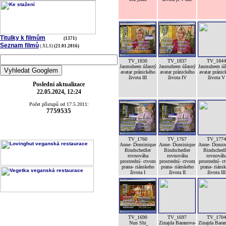
Titulky k filmům
(1371)
Seznam filmů
(.XLS)
(21.01.2016)
TV_1830
TV_1837
TV_1844
Jasmuheen úžasný
Jasmuheen úžasný
Jasmuheen úž
avatar pránického
avatar pránického
avatar pránic
života III
života IV
života V
Poslední aktualizace
22.05.2024, 12:24
Počet přístupů od 17.5.2011:
7759535
TV_1760
TV_1767
TV_1774
Anne- Dominique
Anne- Dominique
Anne- Domin
Bindschedler
Bindschedler
Bindschedl
rovnováha
rovnováha
rovnováh
prostrední- ctvom
prostrední- ctvom
prostrední- c
prana- riánskeho
prana- riánskeho
prana- riáns
života I
života II
života III
TV_1690
TV_1697
TV_1704
Nun Shi
Zinajda Baranova-
Zinajda Bara