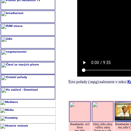
Tyto pořady (.mpg) naleznete v sekci
K
Breatharián- ství
Zdroj jídla zdroj
Breathariáni 
život
výživy zdroj
bez jídla 
bez jídla
života je v nás