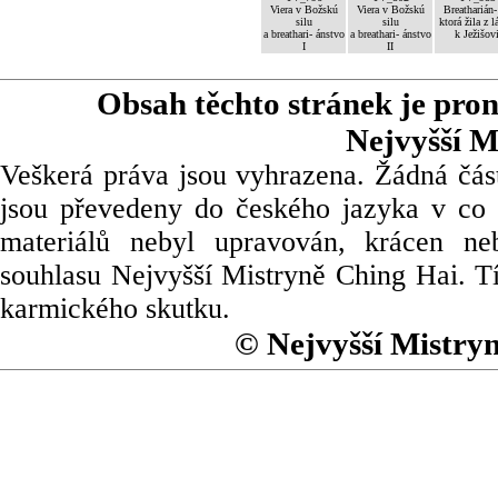
Viera v Božskú
Viera v Božskú
Breatharián-
silu
silu
ktorá žila z l
a breathari- ánstvo
a breathari- ánstvo
k Ježišov
I
II
Obsah těchto stránek je pro
Nejvyšší M
Veškerá práva jsou vyhrazena. Žádná část
jsou převedeny do českého jazyka v co 
materiálů nebyl upravován, krácen ne
souhlasu Nejvyšší Mistryně Ching Hai. Tí
karmického skutku.
© Nejvyšší Mistry