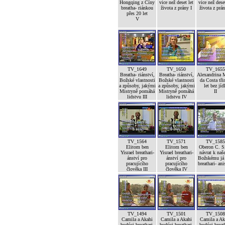
Hongqing z Číny
vice než deset let
vice než deset
breatha- riánkou
života z prány I
života z prán
přes 20 let
V
TV_1649
TV_1650
TV_1655
Breatha- riánství,
Breatha- riánství,
Alexandrina 
Božské vlastnosti
Božské vlastnosti
da Costa tři
a způsoby, jakými
a způsoby, jakými
let bez jíd
Mistryně pomáhá
Mistryně pomáhá
II
lidstvu III
lidstvu IV
TV_1564
TV_1571
TV_1585
Elitom ben
Elitom ben
Oberon C. S
Yisrael breathari-
Yisrael breathari-
návrat k na
ánství pro
ánství pro
Božskému já 
pracujícího
pracujícího
breathari- an
člověka III
člověka IV
TV_1494
TV_1501
TV_1508
Camila a Akahi
Camila a Akahi
Camila a Ak
budúci breathari-
budúci breathari-
budúci breat