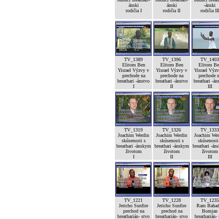
ánski
ánski
-ánski
rodičia I
rodičia II
rodičia II
TV_1389
TV_1396
TV_1403
Elitom Ben
Elitom Ben
Elitom Be
Yisrael Výzvy v
Yisrael Výzvy v
Yisrael Výz
prechode na
prechode na
prechode 
breathari -ánstvo
breathari -ánstvo
breathari -án
I
II
III
TV_1319
TV_1326
TV_1333
Joachim Werdin
Joachim Werdin
Joachim Wer
skúsenosti s
skúsenosti s
skúsenosti
breathari -ánskym
breathari -ánskym
breathari -án
životom
životom
životom
I
II
III
TV_1221
TV_1228
TV_1235
Jericho Sunfire
Jericho Sunfire
Ram Bahad
prechod na
prechod na
Bomjan
breatharián- stvo
breatharián- stvo
breatharián-