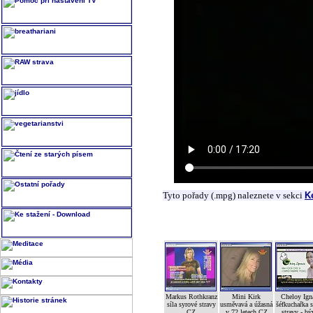
Tyto pořady (.mpg) naleznete v sekci
K
Markus Rothkranz
Mini Kirk
Cheloy Ign
síla syrové stravy
usměvavá a úžasná
šéfkuchařka 
CZ
v 72 letech CZ
stravy - bý