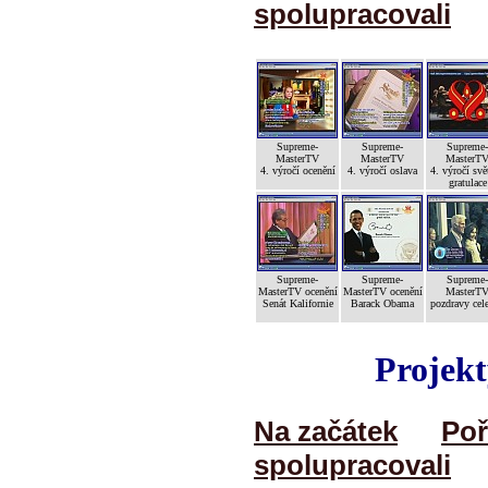
spolupracovali
Supreme-
Supreme-
Supreme-
MasterTV
MasterTV
MasterT
4. výročí ocenění
4. výročí oslava
4. výročí svě
gratulace
Supreme-
Supreme-
Supreme-
MasterTV ocenění
MasterTV ocenění
MasterT
Senát Kalifornie
Barack Obama
pozdravy cele
Projekt
Na začátek
Poř
spolupracovali