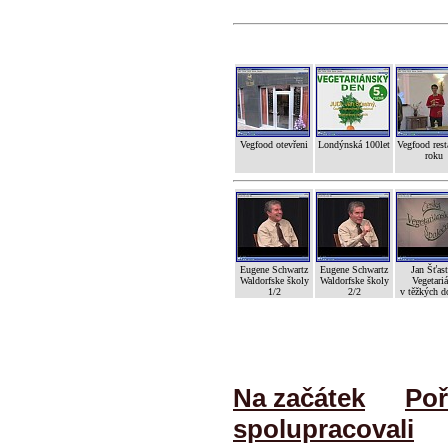
Vegfood otevřeni
Londýnská 100let
Vegfood rest
roku
Eugene Schwartz
Eugene Schwartz
Jan Šťas
Waldorfske školy
Waldorfske školy
Vegetariá
1/2
2/2
v těžkých d
Na začátek
Poř
spolupracovali