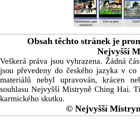
Nashledanou pane
Zisk za práci
Zubař
inspektore
Obsah těchto stránek je pro
Nejvyšší M
Veškerá práva jsou vyhrazena. Žádná část
jsou převedeny do českého jazyka v co 
materiálů nebyl upravován, krácen ne
souhlasu Nejvyšší Mistryně Ching Hai. Tí
karmického skutku.
© Nejvyšší Mistry