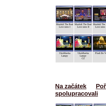
Muzikál The Real
Muzikál The Real
Muzikál The 
Love intro I
Love intro II
Love intro 
Ukolébavka
Ukolébavka
Píseň Be V
Lampy
Lampy
CZ
Na začátek
Poř
spolupracovali