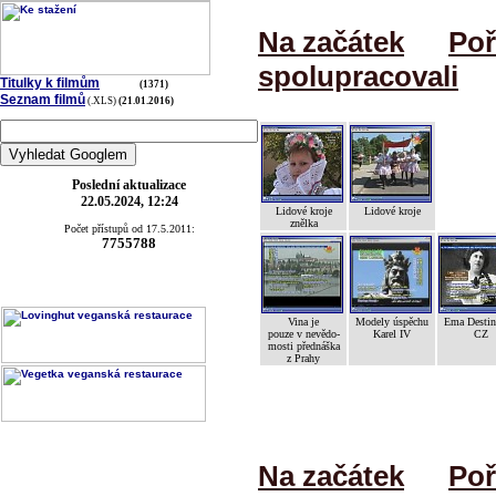
Na začátek
Poř
spolupracovali
Titulky k filmům
(1371)
Seznam filmů
(.XLS)
(21.01.2016)
Poslední aktualizace
22.05.2024, 12:24
Lidové kroje
Lidové kroje
znělka
Počet přístupů od 17.5.2011:
7755788
Vina je
Modely úspěchu
Ema Desti
pouze v nevědo-
Karel IV
CZ
mosti přednáška
z Prahy
Na začátek
Poř