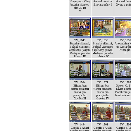
Hongqing z Číny
vice než deset let
vice než deset
breatha- riánkou
života z prány I
života z prán
přes 20 let
V
TV_1649
TV_1650
TV_1655
Breatha- riánství,
Breatha- riánství,
Alexandrina 
Božské vlastnosti
Božské vlastnosti
da Costa tři
a způsoby, jakými
a způsoby, jakými
let bez jíd
Mistryně pomáhá
Mistryně pomáhá
II
lidstvu III
lidstvu IV
TV_1564
TV_1571
TV_1585
Elitom ben
Elitom ben
Oberon C. S
Yisrael breathari-
Yisrael breathari-
návrat k na
ánství pro
ánství pro
Božskému já 
pracujícího
pracujícího
breathari- an
člověka III
člověka IV
TV_1494
TV_1501
TV_1508
Camila a Akahi
Camila a Akahi
Camila a Ak
budúci breathari-
budúci breathari-
budúci breat