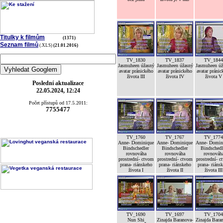
Titulky k filmům
(1371)
Seznam filmů
(.XLS)
(21.01.2016)
TV_1830
TV_1837
TV_1844
Jasmuheen úžasný
Jasmuheen úžasný
Jasmuheen úž
avatar pránického
avatar pránického
avatar pránic
života III
života IV
života V
Poslední aktualizace
22.05.2024, 12:24
Počet přístupů od 17.5.2011:
7755477
TV_1760
TV_1767
TV_1774
Anne- Dominique
Anne- Dominique
Anne- Domin
Bindschedler
Bindschedler
Bindschedl
rovnováha
rovnováha
rovnováh
prostrední- ctvom
prostrední- ctvom
prostrední- c
prana- riánskeho
prana- riánskeho
prana- riáns
života I
života II
života III
TV_1690
TV_1697
TV_1704
Nun Shi
Zinajda Baranova-
Zinajda Bara