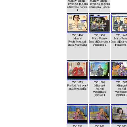
Maniky- amma –
Maniky- amma –
mystická jogínka
mystická jogínka
udržována Bohem
udržována Bohem
I
II
TV_1410
TV_1438
TV_1445
Marthe
Maria Furtner
Maria Furt
Robin breathari-
žena pijúca vodu z
žena pijúca v
ánska vizionárka
Frasdorfu I
Frasdorfu 
TV_1053
TV_1060
TV_1067
Prahlad Jani svatý
Mistryně
Mistryně
muž breatharián
Fu Hui
Fu Hui
Wateriánská
Wateriáns
jeptiška I
jeptiška I
TV_796
TV_802
TV_983