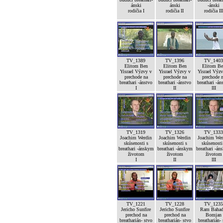
ánski
ánski
-ánski
rodičia I
rodičia II
rodičia II
TV_1389
TV_1396
TV_1403
Elitom Ben
Elitom Ben
Elitom Be
Yisrael Výzvy v
Yisrael Výzvy v
Yisrael Výz
prechode na
prechode na
prechode 
breathari -ánstvo
breathari -ánstvo
breathari -án
I
II
III
TV_1319
TV_1326
TV_1333
Joachim Werdin
Joachim Werdin
Joachim Wer
skúsenosti s
skúsenosti s
skúsenosti
breathari -ánskym
breathari -ánskym
breathari -án
životom
životom
životom
I
II
III
TV_1221
TV_1228
TV_1235
Jericho Sunfire
Jericho Sunfire
Ram Bahad
prechod na
prechod na
Bomjan
breatharián- stvo
breatharián- stvo
breatharián-