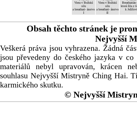
Viera v Božskú
Viera v Božskú
Breatharián-
silu
silu
ktorá žila z l
a breathari- ánstvo
a breathari- ánstvo
k Ježišov
I
II
Obsah těchto stránek je pro
Nejvyšší M
Veškerá práva jsou vyhrazena. Žádná část
jsou převedeny do českého jazyka v co 
materiálů nebyl upravován, krácen ne
souhlasu Nejvyšší Mistryně Ching Hai. Tí
karmického skutku.
© Nejvyšší Mistry