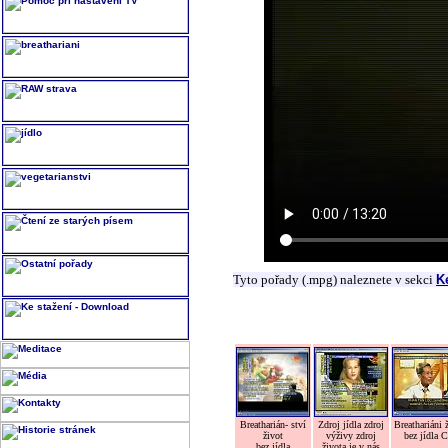
Tyto pořady (.mpg) naleznete v sekci
K
Breatharián- ství
Zdroj jídla zdroj
Breathariáni 
život
výživy zdroj
bez jídla 
bez jídla
života je v nás