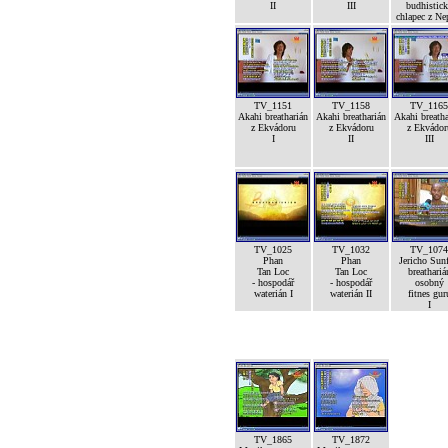
II
III
budhistic
chlapec z Ne
TV_1151
TV_1158
TV_1165
Akahi breatharián
Akahi breatharián
Akahi breatha
z Ekvádoru
z Ekvádoru
z Ekvádor
I
II
III
TV_1025
TV_1032
TV_1074
Phan
Phan
Jericho Sunf
Tan Loc
Tan Loc
breathariá
- hospodář
- hospodář
osobný
waterián I
waterián II
fitnes gur
I
TV_1865
TV_1872