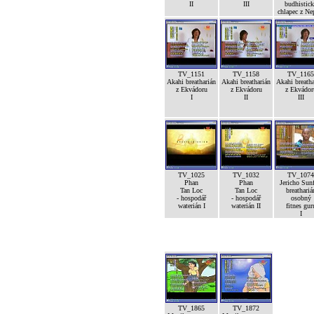
II
III
budhistic
chlapec z Ne
TV_1151
TV_1158
TV_1165
Akahi breatharián
Akahi breatharián
Akahi breatha
z Ekvádoru
z Ekvádoru
z Ekvádor
I
II
III
TV_1025
TV_1032
TV_1074
Phan
Phan
Jericho Sunf
Tan Loc
Tan Loc
breathariá
- hospodář
- hospodář
osobný
waterián I
waterián II
fitnes gur
I
TV_1865
TV_1872