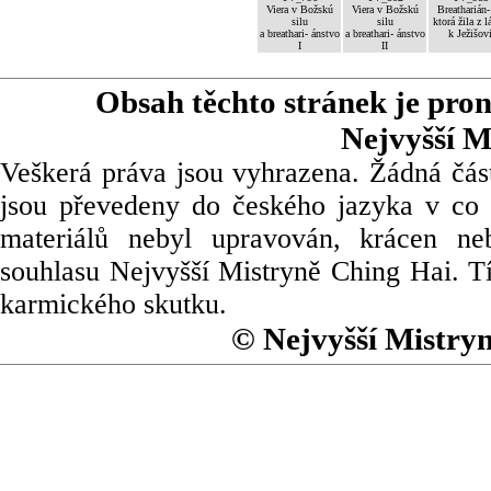
Viera v Božskú
Viera v Božskú
Breatharián-
silu
silu
ktorá žila z l
a breathari- ánstvo
a breathari- ánstvo
k Ježišov
I
II
Obsah těchto stránek je pro
Nejvyšší M
Veškerá práva jsou vyhrazena. Žádná část
jsou převedeny do českého jazyka v co 
materiálů nebyl upravován, krácen ne
souhlasu Nejvyšší Mistryně Ching Hai. Tí
karmického skutku.
© Nejvyšší Mistry