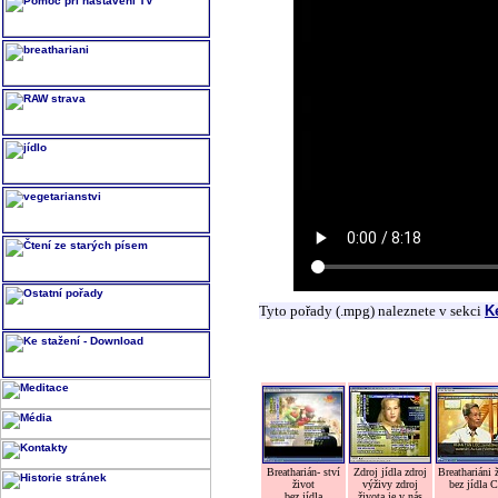
Tyto pořady (.mpg) naleznete v sekci
K
Breatharián- ství
Zdroj jídla zdroj
Breathariáni 
život
výživy zdroj
bez jídla 
bez jídla
života je v nás