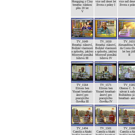
Hongqing z Číny
vice než deset let
vice než deset
breatha- riánkou
života z prány I
života z prán
přes 20 let
V
TV_1649
TV_1650
TV_1655
Breatha- riánství,
Breatha- riánství,
Alexandrina 
Božské vlastnosti
Božské vlastnosti
da Costa tři
a způsoby, jakými
a způsoby, jakými
let bez jíd
Mistryně pomáhá
Mistryně pomáhá
II
lidstvu III
lidstvu IV
TV_1564
TV_1571
TV_1585
Elitom ben
Elitom ben
Oberon C. S
Yisrael breathari-
Yisrael breathari-
návrat k na
ánství pro
ánství pro
Božskému já 
pracujícího
pracujícího
breathari- an
člověka III
člověka IV
TV_1494
TV_1501
TV_1508
Camila a Akahi
Camila a Akahi
Camila a Ak
budúci breathari-
budúci breathari-
budúci breat