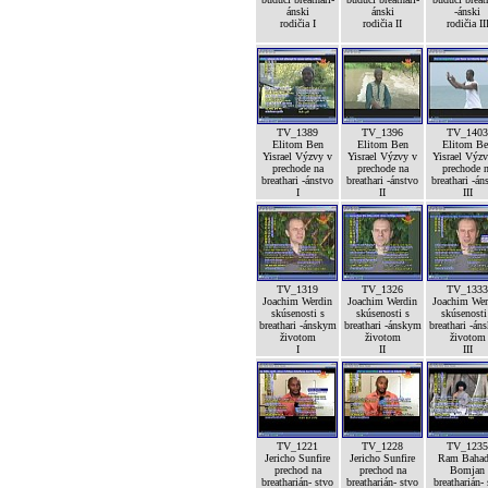
ánski
ánski
-ánski
rodičia I
rodičia II
rodičia II
TV_1389
TV_1396
TV_1403
Elitom Ben
Elitom Ben
Elitom Be
Yisrael Výzvy v
Yisrael Výzvy v
Yisrael Výz
prechode na
prechode na
prechode 
breathari -ánstvo
breathari -ánstvo
breathari -án
I
II
III
TV_1319
TV_1326
TV_1333
Joachim Werdin
Joachim Werdin
Joachim Wer
skúsenosti s
skúsenosti s
skúsenosti
breathari -ánskym
breathari -ánskym
breathari -án
životom
životom
životom
I
II
III
TV_1221
TV_1228
TV_1235
Jericho Sunfire
Jericho Sunfire
Ram Bahad
prechod na
prechod na
Bomjan
breatharián- stvo
breatharián- stvo
breatharián-