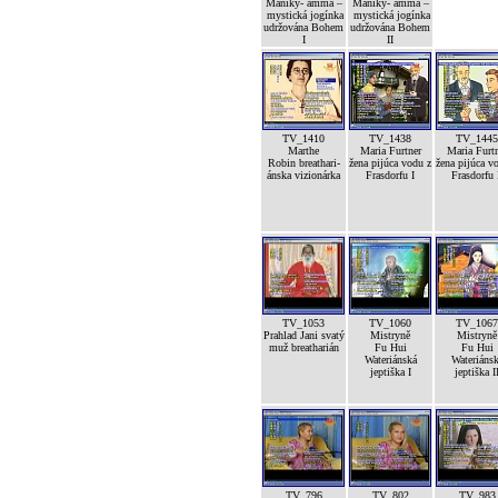
Maniky- amma –
Maniky- amma –
mystická jogínka
mystická jogínka
udržována Bohem
udržována Bohem
I
II
TV_1410
TV_1438
TV_1445
Marthe
Maria Furtner
Maria Furt
Robin breathari-
žena pijúca vodu z
žena pijúca v
ánska vizionárka
Frasdorfu I
Frasdorfu 
TV_1053
TV_1060
TV_1067
Prahlad Jani svatý
Mistryně
Mistryně
muž breatharián
Fu Hui
Fu Hui
Wateriánská
Wateriáns
jeptiška I
jeptiška I
TV_796
TV_802
TV_983