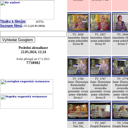
Titulky k filmům
(1371)
Seznam filmů
(.XLS)
(21.01.2016)
TV_1830
TV_1837
TV_1844
Jasmuheen úžasný
Jasmuheen úžasný
Jasmuheen úž
avatar pránického
avatar pránického
avatar pránic
života III
života IV
života V
Poslední aktualizace
22.05.2024, 12:24
Počet přístupů od 17.5.2011:
7758982
TV_1760
TV_1767
TV_1774
Anne- Dominique
Anne- Dominique
Anne- Domin
Bindschedler
Bindschedler
Bindschedl
rovnováha
rovnováha
rovnováh
prostrední- ctvom
prostrední- ctvom
prostrední- c
prana- riánskeho
prana- riánskeho
prana- riáns
života I
života II
života III
TV_1690
TV_1697
TV_1704
Nun Shi
Zinajda Baranova-
Zinajda Bara