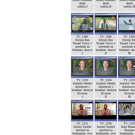
ánski
ánski
-ánski
rodičia I
rodičia II
rodičia II
TV_1389
TV_1396
TV_1403
Elitom Ben
Elitom Ben
Elitom Be
Yisrael Výzvy v
Yisrael Výzvy v
Yisrael Výz
prechode na
prechode na
prechode 
breathari -ánstvo
breathari -ánstvo
breathari -án
I
II
III
TV_1319
TV_1326
TV_1333
Joachim Werdin
Joachim Werdin
Joachim Wer
skúsenosti s
skúsenosti s
skúsenosti
breathari -ánskym
breathari -ánskym
breathari -án
životom
životom
životom
I
II
III
TV_1221
TV_1228
TV_1235
Jericho Sunfire
Jericho Sunfire
Ram Bahad
prechod na
prechod na
Bomjan
breatharián- stvo
breatharián- stvo
breatharián-