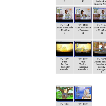
II
III
budhistic
chlapec z Ne
TV_1151
TV_1158
TV_1165
Akahi breatharián
Akahi breatharián
Akahi breatha
z Ekvádoru
z Ekvádoru
z Ekvádor
I
II
III
TV_1025
TV_1032
TV_1074
Phan
Phan
Jericho Sunf
Tan Loc
Tan Loc
breathariá
- hospodář
- hospodář
osobný
waterián I
waterián II
fitnes gur
I
TV_1865
TV_1872