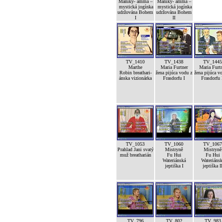
Maniky- amma –
Maniky- amma –
mystická jogínka
mystická jogínka
udržována Bohem
udržována Bohem
I
II
TV_1410
TV_1438
TV_1445
Marthe
Maria Furtner
Maria Furt
Robin breathari-
žena pijúca vodu z
žena pijúca v
ánska vizionárka
Frasdorfu I
Frasdorfu 
TV_1053
TV_1060
TV_1067
Prahlad Jani svatý
Mistryně
Mistryně
muž breatharián
Fu Hui
Fu Hui
Wateriánská
Wateriáns
jeptiška I
jeptiška I
TV_796
TV_802
TV_983