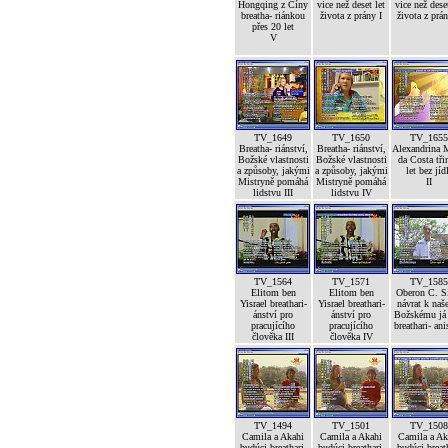
Hongqing z Číny
vice než deset let
vice než deset
breatha- riánkou
života z prány I
života z prán
přes 20 let
V
TV_1649
TV_1650
TV_1655
Breatha- riánství,
Breatha- riánství,
Alexandrina 
Božské vlastnosti
Božské vlastnosti
da Costa tři
a způsoby, jakými
a způsoby, jakými
let bez jíd
Mistryně pomáhá
Mistryně pomáhá
II
lidstvu III
lidstvu IV
TV_1564
TV_1571
TV_1585
Elitom ben
Elitom ben
Oberon C. S
Yisrael breathari-
Yisrael breathari-
návrat k na
ánství pro
ánství pro
Božskému já 
pracujícího
pracujícího
breathari- an
člověka III
člověka IV
TV_1494
TV_1501
TV_1508
Camila a Akahi
Camila a Akahi
Camila a Ak
budúci breathari-
budúci breathari-
budúci breat