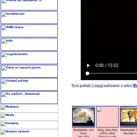
Tyto pořady (.mpg) naleznete v sekci
K
Breatharián- ství
Zdroj jídla zdroj
Breathariáni 
život
výživy zdroj
bez jídla 
bez jídla
života je v nás