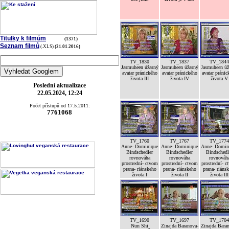
Titulky k filmům
(1371)
Seznam filmů
(.XLS)
(21.01.2016)
TV_1830
TV_1837
TV_1844
Jasmuheen úžasný
Jasmuheen úžasný
Jasmuheen úž
avatar pránického
avatar pránického
avatar pránic
života III
života IV
života V
Poslední aktualizace
22.05.2024, 12:24
Počet přístupů od 17.5.2011:
7761068
TV_1760
TV_1767
TV_1774
Anne- Dominique
Anne- Dominique
Anne- Domin
Bindschedler
Bindschedler
Bindschedl
rovnováha
rovnováha
rovnováh
prostrední- ctvom
prostrední- ctvom
prostrední- c
prana- riánskeho
prana- riánskeho
prana- riáns
života I
života II
života III
TV_1690
TV_1697
TV_1704
Nun Shi
Zinajda Baranova-
Zinajda Bara