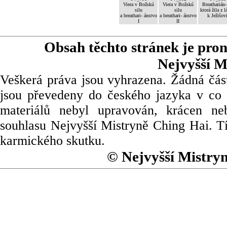
Viera v Božskú
Viera v Božskú
Breatharián-
silu
silu
ktorá žila z l
a breathari- ánstvo
a breathari- ánstvo
k Ježišov
I
II
Obsah těchto stránek je pro
Nejvyšší M
Veškerá práva jsou vyhrazena. Žádná část
jsou převedeny do českého jazyka v co 
materiálů nebyl upravován, krácen ne
souhlasu Nejvyšší Mistryně Ching Hai. Tí
karmického skutku.
© Nejvyšší Mistry