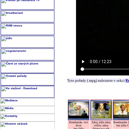
Tyto pořady (.mpg) naleznete v sekci
K
Breatharián- ství
Zdroj jídla zdroj
Breathariáni 
život
výživy zdroj
bez jídla 
bez jídla
života je v nás