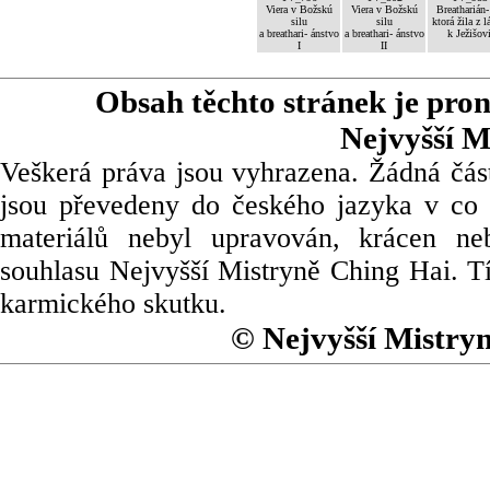
Viera v Božskú
Viera v Božskú
Breatharián-
silu
silu
ktorá žila z l
a breathari- ánstvo
a breathari- ánstvo
k Ježišov
I
II
Obsah těchto stránek je pro
Nejvyšší M
Veškerá práva jsou vyhrazena. Žádná část
jsou převedeny do českého jazyka v co 
materiálů nebyl upravován, krácen ne
souhlasu Nejvyšší Mistryně Ching Hai. Tí
karmického skutku.
© Nejvyšší Mistry