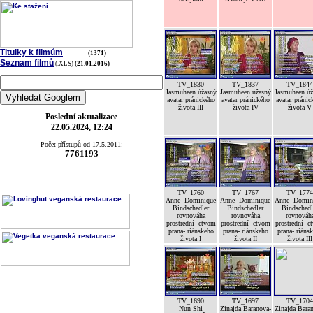
Titulky k filmům
(1371)
Seznam filmů
(.XLS)
(21.01.2016)
TV_1830
TV_1837
TV_1844
Jasmuheen úžasný
Jasmuheen úžasný
Jasmuheen úž
avatar pránického
avatar pránického
avatar pránic
života III
života IV
života V
Poslední aktualizace
22.05.2024, 12:24
Počet přístupů od 17.5.2011:
7761193
TV_1760
TV_1767
TV_1774
Anne- Dominique
Anne- Dominique
Anne- Domin
Bindschedler
Bindschedler
Bindschedl
rovnováha
rovnováha
rovnováh
prostrední- ctvom
prostrední- ctvom
prostrední- c
prana- riánskeho
prana- riánskeho
prana- riáns
života I
života II
života III
TV_1690
TV_1697
TV_1704
Nun Shi
Zinajda Baranova-
Zinajda Bara