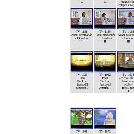
II
III
budhistic
chlapec z Ne
TV_1151
TV_1158
TV_1165
Akahi breatharián
Akahi breatharián
Akahi breatha
z Ekvádoru
z Ekvádoru
z Ekvádor
I
II
III
TV_1025
TV_1032
TV_1074
Phan
Phan
Jericho Sunf
Tan Loc
Tan Loc
breathariá
- hospodář
- hospodář
osobný
waterián I
waterián II
fitnes gur
I
TV_1865
TV_1872