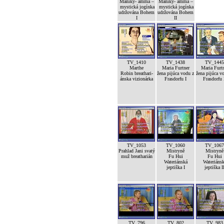
Maniky- amma –
Maniky- amma –
mystická jogínka
mystická jogínka
udržována Bohem
udržována Bohem
I
II
TV_1410
TV_1438
TV_1445
Marthe
Maria Furtner
Maria Furt
Robin breathari-
žena pijúca vodu z
žena pijúca v
ánska vizionárka
Frasdorfu I
Frasdorfu 
TV_1053
TV_1060
TV_1067
Prahlad Jani svatý
Mistryně
Mistryně
muž breatharián
Fu Hui
Fu Hui
Wateriánská
Wateriáns
jeptiška I
jeptiška I
TV_796
TV_802
TV_983