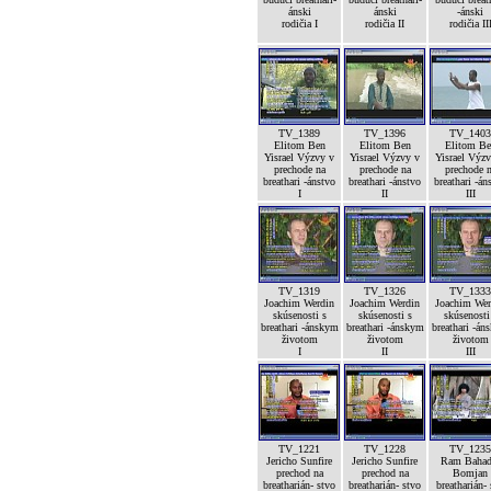
ánski
ánski
-ánski
rodičia I
rodičia II
rodičia II
TV_1389
TV_1396
TV_1403
Elitom Ben
Elitom Ben
Elitom Be
Yisrael Výzvy v
Yisrael Výzvy v
Yisrael Výz
prechode na
prechode na
prechode 
breathari -ánstvo
breathari -ánstvo
breathari -án
I
II
III
TV_1319
TV_1326
TV_1333
Joachim Werdin
Joachim Werdin
Joachim Wer
skúsenosti s
skúsenosti s
skúsenosti
breathari -ánskym
breathari -ánskym
breathari -án
životom
životom
životom
I
II
III
TV_1221
TV_1228
TV_1235
Jericho Sunfire
Jericho Sunfire
Ram Bahad
prechod na
prechod na
Bomjan
breatharián- stvo
breatharián- stvo
breatharián-