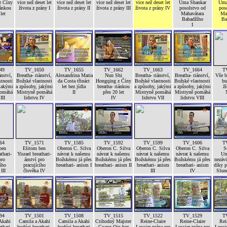
z Číny
vice než deset let
vice než deset let
vice než deset let
vice než deset let
Uma Shankar
Uma
iánkou
života z prány I
života z prány II
života z prány III
života z prány IV
posolstvo od
pos
let
Mahavátara
Ma
Babadžího
Ba
I
49
TV_1650
TV_1655
TV_1662
TV_1663
TV_1664
T
ánství,
Breatha- riánství,
Alexandrina Maria
Nun Shi
Breatha- riánství,
Breatha- riánství,
Vše 
tnosti
Božské vlastnosti
da Costa třináct
Hongqing z Číny
Božské vlastnosti
Božské vlastnosti
bu
 jakými
a způsoby, jakými
let bez jídla
breatha- riánkou
a způsoby, jakými
a způsoby, jakými
ží
pomáhá
Mistryně pomáhá
II
přes 20 let
Mistryně pomáhá
Mistryně pomáhá
III
lidstvu IV
IV
lidstvu VII
lidstvu VIII
64
TV_1571
TV_1585
TV_1592
TV_1599
TV_1606
T
ben
Elitom ben
Oberon C. Silva
Oberon C. Silva
Oberon C. Silva
Oberon C. Silva
S
athari-
Yisrael breathari-
návrat k našemu
návrat k našemu
návrat k našemu
návrat k našemu
Um
pro
ánství pro
Božskému já přes
Božskému já přes
Božskému já přes
Božskému já přes
nezávi
ího
pracujícího
breathari- anism I
breathari- anism II
breathari- anism
breathari- anism
díky p
III
člověka IV
III
IV
Slune
94
TV_1501
TV_1508
TV_1515
TV_1522
TV_1529
T
Akahi
Camila a Akahi
Camila a Akahi
Ctihodný Majster
Reine-Claire
Reine-Claire
Rei
thari-
budúci breathari-
budúci breathari
Guang Qin bez
Lussier prána pre
Lussier prána pre
Lussie