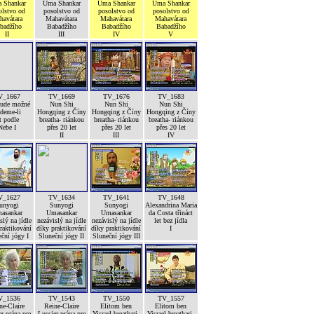
 Shankar
Uma Shankar
Uma Shankar
Uma Shankar
olstvo od
posolstvo od
posolstvo od
posolstvo od
havátara
Mahavátara
Mahavátara
Mahavátara
badžího
Babadžího
Babadžího
Babadžího
II
III
IV
V
V_1667
TV_1669
TV_1676
TV_1683
bude možné
Nun Shi
Nun Shi
Nun Shi
deme-li
Hongqing z Číny
Hongqing z Číny
Hongqing z Číny
t podle
breatha- riánkou
breatha- riánkou
breatha- riánkou
Nebe I
přes 20 let
přes 20 let
přes 20 let
II
III
IV
V_1627
TV_1634
TV_1641
TV_1648
unyogi
Sunyogi
Sunyogi
Alexandrina Maria
asankar
Umasankar
Umasankar
da Costa třináct
slý na jídle
nezávislý na jídle
nezávislý na jídle
let bez jídla
raktikování
díky praktikování
díky praktikování
I
ční jógy I
Sluneční jógy II
Sluneční jógy III
V_1536
TV_1543
TV_1550
TV_1557
ne-Claire
Reine-Claire
Elitom ben
Elitom ben
r prána pre
Lussier prána pre
Yisrael breathari-
Yisrael breathari-