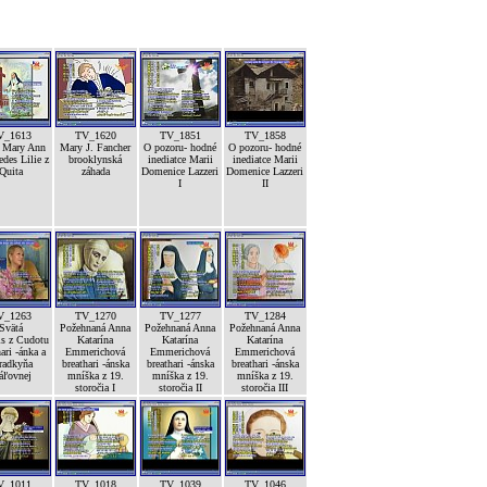
V_1613
TV_1620
TV_1851
TV_1858
á Mary Ann
Mary J. Fancher
O pozoru- hodné
O pozoru- hodné
edes Lilie z
brooklynská
inediatce Marii
inediatce Marii
Quita
záhada
Domenice Lazzeri
Domenice Lazzeri
I
II
V_1263
TV_1270
TV_1277
TV_1284
Svätá
Požehnaná Anna
Požehnaná Anna
Požehnaná Anna
is z Cudotu
Katarína
Katarína
Katarína
ari -ánka a
Emmerichová
Emmerichová
Emmerichová
radkyňa
breathari -ánska
breathari -ánska
breathari -ánska
áľovnej
mníška z 19.
mníška z 19.
mníška z 19.
storočia I
storočia II
storočia III
V_1011
TV_1018
TV_1039
TV_1046