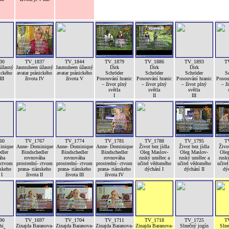
30
TV_1837
TV_1844
TV_1879
TV_1886
TV_1893
T
úžasný
Jasmuheen úžasný
Jasmuheen úžasný
Dirk
Dirk
Dirk
ického
avatar pránického
avatar pránického
Schröder
Schröder
Schröder
S
III
života IV
života V
Posouvání hranic
Posouvání hranic
Posouvání hranic
Posou
– život plný
– život plný
– život plný
– ž
světla
světla
světla
I
II
III
60
TV_1767
TV_1774
TV_1781
TV_1788
TV_1795
T
inique
Anne- Dominique
Anne- Dominique
Anne- Dominique
Život bez jídla
Život bez jídla
Život
dler
Bindschedler
Bindschedler
Bindschedler
Oleg Maslov-
Oleg Maslov-
Ole
áha
rovnováha
rovnováha
rovnováha
ruský umělec a
ruský umělec a
rusk
 ctvom
prostrední- ctvom
prostrední- ctvom
prostrední- ctvom
učitel vědomého
učitel vědomého
učite
nskeho
prana- riánskeho
prana- riánskeho
prana- riánskeho
dýchání I
dýchání II
dýc
 I
života II
života III
života IV
90
TV_1697
TV_1704
TV_1711
TV_1718
TV_1725
T
hi
Zinajda Baranova-
Zinajda Baranova-
Zinajda Baranova-
Zinajda Baranova-
Slnečný jogín
Slne