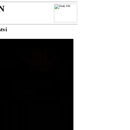
N
tví