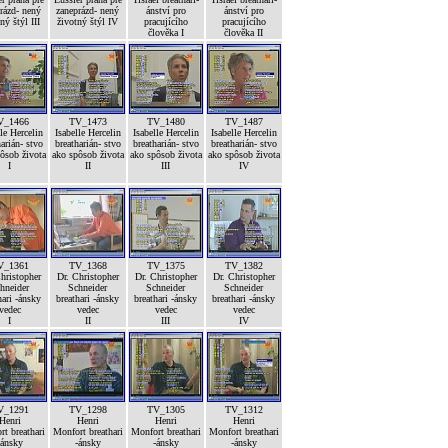
rázd- nený
zaneprázd- nený
ánství pro
ánství pro
ný štýl III
životný štýl IV
pracujícího
pracujícího
člověka I
člověka II
V_1466
TV_1473
TV_1480
TV_1487
le Hercelin
Isabelle Hercelin
Isabelle Hercelin
Isabelle Hercelin
arián- stvo
breatharián- stvo
breatharián- stvo
breatharián- stvo
ôsob života
ako spôsob života
ako spôsob života
ako spôsob života
I
II
III
IV
V_1361
TV_1368
TV_1375
TV_1382
hristopher
Dr. Christopher
Dr. Christopher
Dr. Christopher
hneider
Schneider
Schneider
Schneider
hari -ánsky
breathari -ánsky
breathari -ánsky
breathari -ánsky
vedec
vedec
vedec
vedec
I
II
III
IV
V_1291
TV_1298
TV_1305
TV_1312
Henri
Henri
Henri
Henri
t breathari
Monfort breathari
Monfort breathari
Monfort breathari
-ánsky
-ánsky
-ánsky
-ánsky