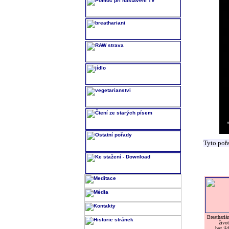
Tyto poř
Breatharián
život
bez jíd