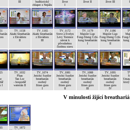
III
budhistický
život
život II
život III
chlapec z Nepálu
I
51
TV_1158
TV_1165
TV_1172
TV_1179
TV_1186
T
harián
Akahi breatharián
Akahi breatharián
Steve a Evelyn
Majster Liao
Majster Liao
Maj
oru
z Ekvádoru
z Ekvádoru
Levy Torrence
Fong-Sheng Čchi-
Fong-Sheng Čchi-
Fong-
II
III
návrat k
kung breatharián
kung breatharián
kung 
pôvodnému
I
II
čistému stavu
25
TV_1032
TV_1074
TV_1081
TV_1088
TV_1095
T
Phan
Jericho Sunfire
Jericho Sunfire
Jericho Sunfire
Jericho Sunfire
S
oc
Tan Loc
breatharián
breatharián
breatharián
breatharián
Umasa
dář
- hospodář
osobný
osobný
osobný
osobný
ktorý
n I
waterián II
fitnes guru
fitnes guru
fitnes guru
fitnes guru
I
II
III
IV
V minulosti žijící breathariá
65
TV_1872