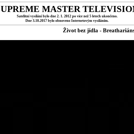
SUPREME MASTER TELEVISIO
Satelitní vysílání bylo dne 2. 1. 2012 po více než 5 letech ukončeno.
Dne 3.10.2017 bylo obnoveno Internetovým vysíláním.
Život bez jídla - Breathariáns