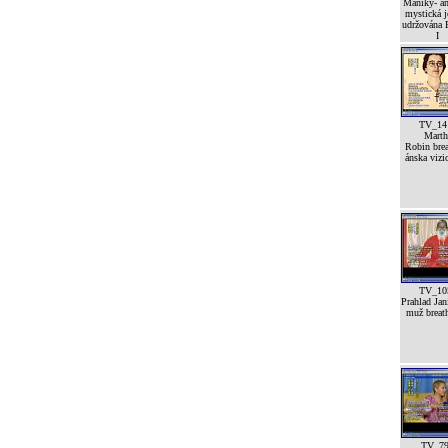
Maniky- a
mystická j
udržována
I
TV_14
Marth
Robin brea
ánska vizi
TV_10
Prahlad Jan
muž breath
TV_7