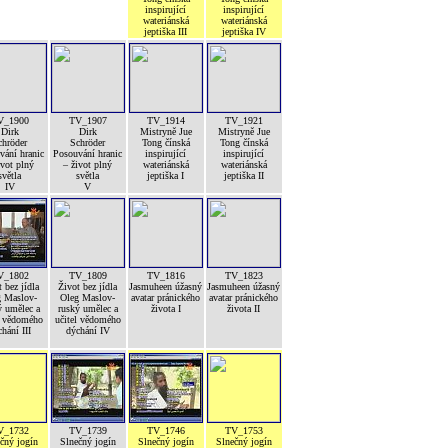
inspirující
inspirující
wateriánská
wateriánská
jeptiška III
jeptiška IV
V_1900
TV_1907
TV_1914
TV_1921
Dirk
Dirk
Mistryně Jue
Mistryně Jue
chröder
Schröder
Tong čínská
Tong čínská
vání hranic
Posouvání hranic
inspirující
inspirující
ivot plný
– život plný
wateriánská
wateriánská
světla
světla
jeptiška I
jeptiška II
IV
V
V_1802
TV_1809
TV_1816
TV_1823
 bez jídla
Život bez jídla
Jasmuheen úžasný
Jasmuheen úžasný
g Maslov-
Oleg Maslov-
avatar pránického
avatar pránického
ý umělec a
ruský umělec a
života I
života II
l vědomého
učitel vědomého
hání III
dýchání IV
V_1732
TV_1739
TV_1746
TV_1753
čný jogín
Slnečný jogín
Slnečný jogín
Slnečný jogín