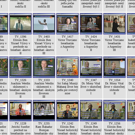
ánski
-ánski
jedla počas
zaneprázd- nený
zaneprázd- nený
zanep
 I
rodičia II
rodičia III
Samadhi
životný štýl I
životný štýl II
život
89
TV_1396
TV_1403
TV_1417
TV_1424
TV_1431
T
Ben
Elitom Ben
Elitom Ben
Victor Truviano
Victor Truviano
Victor Truviano
Isabel
ýzvy v
Yisrael Výzvy v
Yisrael Výzvy v
breatharián
breatharián
breatharián
breath
e na
prechode na
prechode na
z Argentíny
z Argentíny
z Argentíny
ako sp
ánstvo
breathari -ánstvo
breathari -ánstvo
I
II
III
II
III
19
TV_1326
TV_1333
TV_1340
TV_1347
TV_1354
T
erdin
Joachim Werdin
Joachim Werdin
Sri Sahaj Muniji
Dr. Mony Vital
Dr. Mony Vital
Dr. C
ti s
skúsenosti s
skúsenosti s
Maharaj život bez
život v skutočnej
život v skutočnej
Sc
ánskym
breathari -ánskym
breathari -ánskym
jedla pre svetový
slobode
slobode
breat
om
životom
životom
mier
I
II
II
III
21
TV_1228
TV_1235
TV_1242
TV_1249
TV_1256
T
nfire
Jericho Sunfire
Ram Bahadur
Elitom Ben
Elitom Ben
Elitom Ben
 na
prechod na
Bomjan
Yisrael holistický
Yisrael holistický
Yisrael holistický
Monfor
- stvo
breatharián- stvo
breatharián- sky
breathari -ánsky
breathari -ánsky
breathari -ánsky