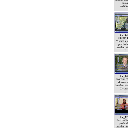
ánski
rodičia
TV_13
Elitom 
Yisrael V
prechod
breathari -
I
TV_13
Joachim W
skúsenos
breathari -
život
I
TV_12
Jericho Su
prechod
breatharián