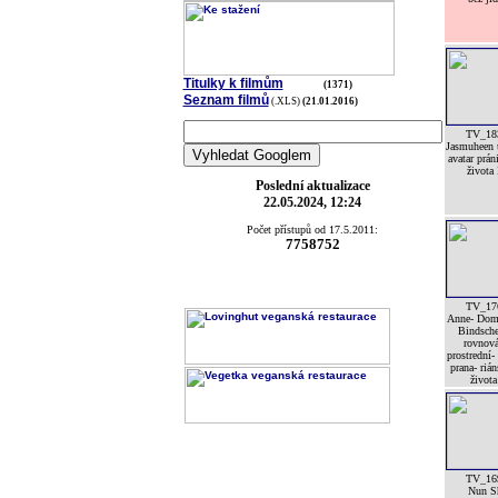
Titulky k filmům
(1371)
Seznam filmů
(.XLS)
(21.01.2016)
TV_18
Jasmuheen 
avatar prán
života 
Poslední aktualizace
22.05.2024, 12:24
Počet přístupů od 17.5.2011:
7758752
TV_17
Anne- Dom
Bindsche
rovnov
prostrední-
prana- riá
života
TV_16
Nun S