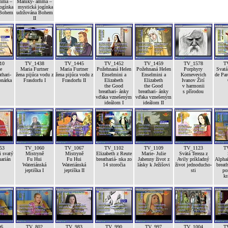
mma –
Maniky- amma –
ogínka
mystická jogínka
 Bohem
udržována Bohem
II
10
TV_1438
TV_1445
TV_1452
TV_1459
TV_1578
T
e
Maria Furtner
Maria Furtner
Požehnaná Helen
Požehnaná Helen
Porphyry
Svat
thari-
žena pijúca vodu z
žena pijúca vodu z
Enselmini a
Enselmini a
Kornevevich
de Par
onárka
Frasdorfu I
Frasdorfu II
Elizabeth
Elizabeth
Ivanov Žití
the Good
the Good
v harmonii
breathari- ánky
breathari- ánky
s přírodou
vďaka vznešeným
vďaka vznešeným
ideálom I
ideálom II
53
TV_1060
TV_1067
TV_1102
TV_1109
TV_1123
T
i svatý
Mistryně
Mistryně
Elizabeth z Reute
Marie- Julie
Svätá Tereza z
arián
Fu Hui
Fu Hui
breathariá- nka zo
Jahenny život z
Avily príkladný
Alpha
Wateriánská
Wateriánská
14 storočia
lásky k Ježišovi
život jednoducho-
breath
jeptiška I
jeptiška II
sti
po
kr
96
TV_802
TV_983
TV_990
TV_997
TV_1004
T