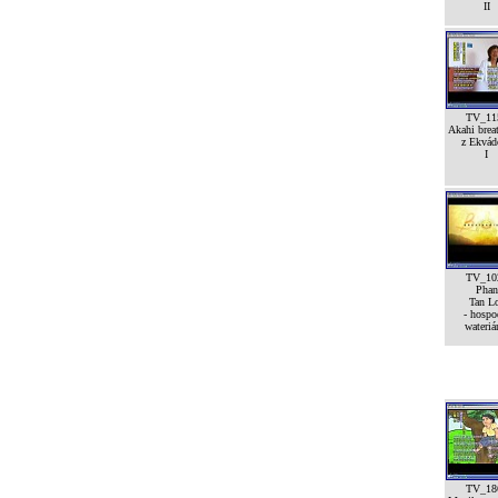
II
TV_11
Akahi breat
z Ekvád
I
TV_10
Phan
Tan L
- hospo
wateriá
TV_18