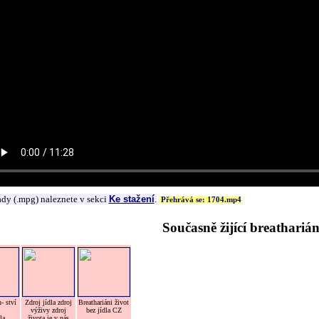
ady (.mpg) naleznete v sekci
Ke stažení
.
Přehrává se: 1704.mp4
Současně žijící breatharián
- ství
Zdroj jídla zdroj
Breathariáni život
výživy zdroj
bez jídla CZ
la
života je v nás