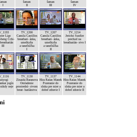
šaman
šaman
šaman
šaman
I
II
III
IV
V_1193
TV_1200
TV_1207
TV_1214
ster Liao
Camila Castillos
Camila Castillos
Jericho Sunfire
Sheng Čchi-
breathari- ánka,
breathari- ánka,
prechod na
breatharián
umelkyňa
umelkyňa
breatharián- stvo I
III
a tanečníčka
a tanečníčka
I
II
V_1116
TV_1130
TV_1137
TV_1144
unyogi
Zinaida Baranova
Hira Ratan Manek
Hira Ratan Manek
nkar jogín
Omladenie
Pozeranie do
Pozeranie do
 nikdy neje
prostrední- ctvom
slnka pre mier a
slnka pre mier a
breat- hariánstva
dobré zdravie I
dobré zdravie II
ni