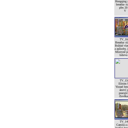
Hongqing 
breatha- r
přes 20 
V
TV_16
Breatha- ri
Božské vlas
a způsoby,
Mistryně 
lidstvu 
TV_15
Elitom 
Yisrael bre
ánství 
pracujíc
člověka 
TV_14
Camila a 
budúci brea