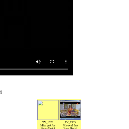
i
TV_1928
TV_1935
Mistryně Jue
Mistryně Jue
Tong čínská
Tong čínská