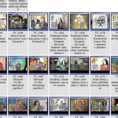
mma –
Maniky- amma –
ogínka
mystická jogínka
 Bohem
udržována Bohem
II
10
TV_1438
TV_1445
TV_1452
TV_1459
TV_1578
T
e
Maria Furtner
Maria Furtner
Požehnaná Helen
Požehnaná Helen
Porphyry
Svat
thari-
žena pijúca vodu z
žena pijúca vodu z
Enselmini a
Enselmini a
Kornevevich
de Par
onárka
Frasdorfu I
Frasdorfu II
Elizabeth
Elizabeth
Ivanov Žití
the Good
the Good
v harmonii
breathari- ánky
breathari- ánky
s přírodou
vďaka vznešeným
vďaka vznešeným
ideálom I
ideálom II
53
TV_1060
TV_1067
TV_1102
TV_1109
TV_1123
T
i svatý
Mistryně
Mistryně
Elizabeth z Reute
Marie- Julie
Svätá Tereza z
arián
Fu Hui
Fu Hui
breathariá- nka zo
Jahenny život z
Avily príkladný
Alpha
Wateriánská
Wateriánská
14 storočia
lásky k Ježišovi
život jednoducho-
breath
jeptiška I
jeptiška II
sti
po
kr
96
TV_802
TV_983
TV_990
TV_997
TV_1004
T