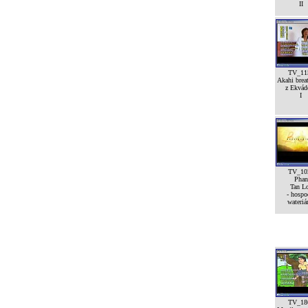
II
TV_11
Akahi breat
z Ekvád
I
TV_10
Phan
Tan L
- hospo
wateriá
TV_18