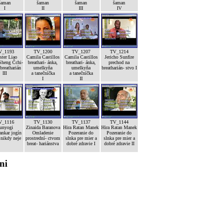
šaman
šaman
šaman
šaman
I
II
III
IV
V_1193
TV_1200
TV_1207
TV_1214
ster Liao
Camila Castillos
Camila Castillos
Jericho Sunfire
Sheng Čchi-
breathari- ánka,
breathari- ánka,
prechod na
breatharián
umelkyňa
umelkyňa
breatharián- stvo I
III
a tanečníčka
a tanečníčka
I
II
V_1116
TV_1130
TV_1137
TV_1144
unyogi
Zinaida Baranova
Hira Ratan Manek
Hira Ratan Manek
nkar jogín
Omladenie
Pozeranie do
Pozeranie do
 nikdy neje
prostrední- ctvom
slnka pre mier a
slnka pre mier a
breat- hariánstva
dobré zdravie I
dobré zdravie II
ni