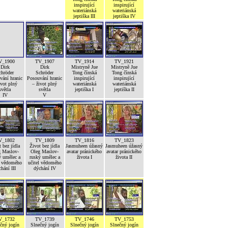
inspirující
inspirující
wateriánská
wateriánská
jeptiška III
jeptiška IV
V_1900
TV_1907
TV_1914
TV_1921
Dirk
Dirk
Mistryně Jue
Mistryně Jue
chröder
Schröder
Tong čínská
Tong čínská
vání hranic
Posouvání hranic
inspirující
inspirující
ivot plný
– život plný
wateriánská
wateriánská
světla
světla
jeptiška I
jeptiška II
IV
V
V_1802
TV_1809
TV_1816
TV_1823
 bez jídla
Život bez jídla
Jasmuheen úžasný
Jasmuheen úžasný
g Maslov-
Oleg Maslov-
avatar pránického
avatar pránického
ý umělec a
ruský umělec a
života I
života II
l vědomého
učitel vědomého
hání III
dýchání IV
V_1732
TV_1739
TV_1746
TV_1753
čný jogín
Slnečný jogín
Slnečný jogín
Slnečný jogín