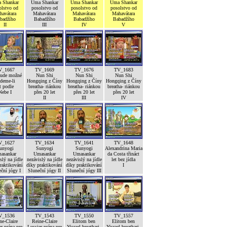
 Shankar
Uma Shankar
Uma Shankar
Uma Shankar
olstvo od
posolstvo od
posolstvo od
posolstvo od
havátara
Mahavátara
Mahavátara
Mahavátara
badžího
Babadžího
Babadžího
Babadžího
II
III
IV
V
V_1667
TV_1669
TV_1676
TV_1683
bude možné
Nun Shi
Nun Shi
Nun Shi
deme-li
Hongqing z Číny
Hongqing z Číny
Hongqing z Číny
t podle
breatha- riánkou
breatha- riánkou
breatha- riánkou
Nebe I
přes 20 let
přes 20 let
přes 20 let
II
III
IV
V_1627
TV_1634
TV_1641
TV_1648
unyogi
Sunyogi
Sunyogi
Alexandrina Maria
asankar
Umasankar
Umasankar
da Costa třináct
slý na jídle
nezávislý na jídle
nezávislý na jídle
let bez jídla
raktikování
díky praktikování
díky praktikování
I
ční jógy I
Sluneční jógy II
Sluneční jógy III
V_1536
TV_1543
TV_1550
TV_1557
ne-Claire
Reine-Claire
Elitom ben
Elitom ben
r prána pre
Lussier prána pre
Yisrael breathari-
Yisrael breathari-