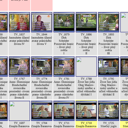
30
TV_1837
TV_1844
TV_1879
TV_1886
TV_1893
T
úžasný
Jasmuheen úžasný
Jasmuheen úžasný
Dirk
Dirk
Dirk
ického
avatar pránického
avatar pránického
Schröder
Schröder
Schröder
S
III
života IV
života V
Posouvání hranic
Posouvání hranic
Posouvání hranic
Posou
– život plný
– život plný
– život plný
– ž
světla
světla
světla
I
II
III
60
TV_1767
TV_1774
TV_1781
TV_1788
TV_1795
T
inique
Anne- Dominique
Anne- Dominique
Anne- Dominique
Život bez jídla
Život bez jídla
Život
dler
Bindschedler
Bindschedler
Bindschedler
Oleg Maslov-
Oleg Maslov-
Ole
áha
rovnováha
rovnováha
rovnováha
ruský umělec a
ruský umělec a
rusk
 ctvom
prostrední- ctvom
prostrední- ctvom
prostrední- ctvom
učitel vědomého
učitel vědomého
učite
nskeho
prana- riánskeho
prana- riánskeho
prana- riánskeho
dýchání I
dýchání II
dýc
 I
života II
života III
života IV
90
TV_1697
TV_1704
TV_1711
TV_1718
TV_1725
T
hi
Zinajda Baranova-
Zinajda Baranova-
Zinajda Baranova-
Zinajda Baranova-
Slnečný jogín
Slne