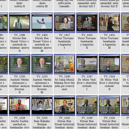
ánski
-ánski
jedla počas
zaneprázd- nený
zaneprázd- nený
zanep
 I
rodičia II
rodičia III
Samadhi
životný štýl I
životný štýl II
život
89
TV_1396
TV_1403
TV_1417
TV_1424
TV_1431
T
Ben
Elitom Ben
Elitom Ben
Victor Truviano
Victor Truviano
Victor Truviano
Isabel
ýzvy v
Yisrael Výzvy v
Yisrael Výzvy v
breatharián
breatharián
breatharián
breath
e na
prechode na
prechode na
z Argentíny
z Argentíny
z Argentíny
ako sp
ánstvo
breathari -ánstvo
breathari -ánstvo
I
II
III
II
III
19
TV_1326
TV_1333
TV_1340
TV_1347
TV_1354
T
erdin
Joachim Werdin
Joachim Werdin
Sri Sahaj Muniji
Dr. Mony Vital
Dr. Mony Vital
Dr. C
ti s
skúsenosti s
skúsenosti s
Maharaj život bez
život v skutočnej
život v skutočnej
Sc
ánskym
breathari -ánskym
breathari -ánskym
jedla pre svetový
slobode
slobode
breat
om
životom
životom
mier
I
II
II
III
21
TV_1228
TV_1235
TV_1242
TV_1249
TV_1256
T
nfire
Jericho Sunfire
Ram Bahadur
Elitom Ben
Elitom Ben
Elitom Ben
 na
prechod na
Bomjan
Yisrael holistický
Yisrael holistický
Yisrael holistický
Monfor
- stvo
breatharián- stvo
breatharián- sky
breathari -ánsky
breathari -ánsky
breathari -ánsky