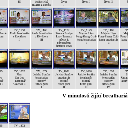
III
budhistický
život
život II
život III
chlapec z Nepálu
I
51
TV_1158
TV_1165
TV_1172
TV_1179
TV_1186
T
harián
Akahi breatharián
Akahi breatharián
Steve a Evelyn
Majster Liao
Majster Liao
Maj
oru
z Ekvádoru
z Ekvádoru
Levy Torrence
Fong-Sheng Čchi-
Fong-Sheng Čchi-
Fong-
II
III
návrat k
kung breatharián
kung breatharián
kung 
pôvodnému
I
II
čistému stavu
25
TV_1032
TV_1074
TV_1081
TV_1088
TV_1095
T
Phan
Jericho Sunfire
Jericho Sunfire
Jericho Sunfire
Jericho Sunfire
S
oc
Tan Loc
breatharián
breatharián
breatharián
breatharián
Umasa
dář
- hospodář
osobný
osobný
osobný
osobný
ktorý
n I
waterián II
fitnes guru
fitnes guru
fitnes guru
fitnes guru
I
II
III
IV
V minulosti žijící breathariá
65
TV_1872