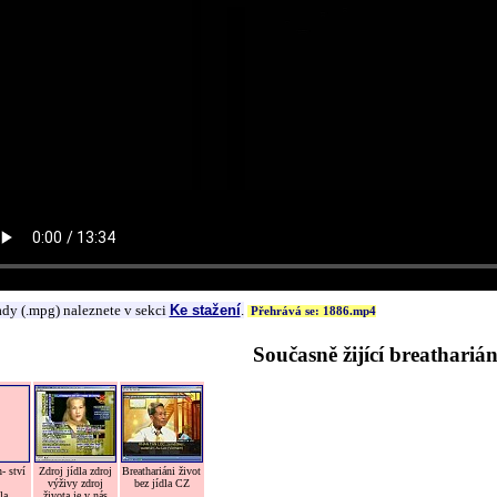
ady (.mpg) naleznete v sekci
Ke stažení
.
Přehrává se: 1886.mp4
Současně žijící breatharián
- ství
Zdroj jídla zdroj
Breathariáni život
výživy zdroj
bez jídla CZ
la
života je v nás