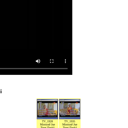
i
TV_1928
TV_1935
Mistryně Jue
Mistryně Jue
Tong čínská
Tong čínská