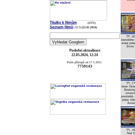
Titulky k filmům
(1371)
Seznam filmů
(.XLS)
(21.01.2016)
TV_18
Jasmuheen 
avatar prán
života 
Poslední aktualizace
22.05.2024, 12:24
Počet přístupů od 17.5.2011:
7759143
TV_17
Anne- Dom
Bindsche
rovnov
prostrední-
prana- riá
života
TV_16
Nun S