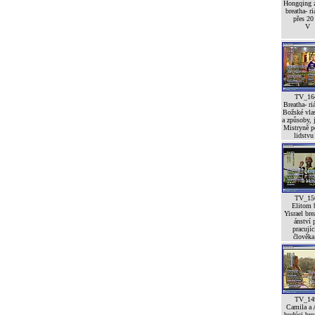
Hongqing 
breatha- r
přes 20 
V
TV_16
Breatha- ri
Božské vlas
a způsoby,
Mistryně 
lidstvu 
TV_15
Elitom 
Yisrael bre
ánství 
pracujíc
člověka 
TV_14
Camila a 
budúci brea