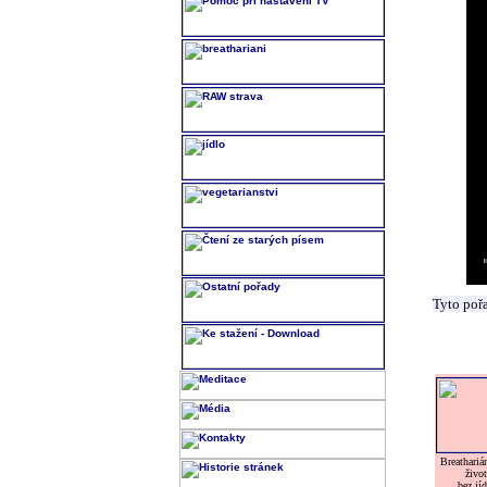
Tyto poř
Breatharián
život
bez jíd