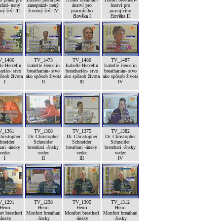
rázd- nený
zaneprázd- nený
ánství pro
ánství pro
ný štýl III
životný štýl IV
pracujícího
pracujícího
člověka I
člověka II
V_1466
TV_1473
TV_1480
TV_1487
le Hercelin
Isabelle Hercelin
Isabelle Hercelin
Isabelle Hercelin
arián- stvo
breatharián- stvo
breatharián- stvo
breatharián- stvo
ôsob života
ako spôsob života
ako spôsob života
ako spôsob života
I
II
III
IV
V_1361
TV_1368
TV_1375
TV_1382
hristopher
Dr. Christopher
Dr. Christopher
Dr. Christopher
hneider
Schneider
Schneider
Schneider
hari -ánsky
breathari -ánsky
breathari -ánsky
breathari -ánsky
vedec
vedec
vedec
vedec
I
II
III
IV
V_1291
TV_1298
TV_1305
TV_1312
Henri
Henri
Henri
Henri
t breathari
Monfort breathari
Monfort breathari
Monfort breathari
-ánsky
-ánsky
-ánsky
-ánsky