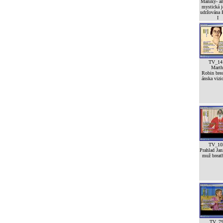
Maniky- a
mystická j
udržována
I
TV_14
Marth
Robin brea
ánska vizi
TV_10
Prahlad Jan
muž breath
TV_7