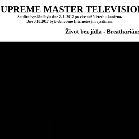
SUPREME MASTER TELEVISIO
Satelitní vysílání bylo dne 2. 1. 2012 po více než 5 letech ukončeno.
Dne 3.10.2017 bylo obnoveno Internetovým vysíláním.
Život bez jídla - Breathariáns