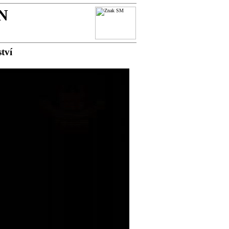
N
tví