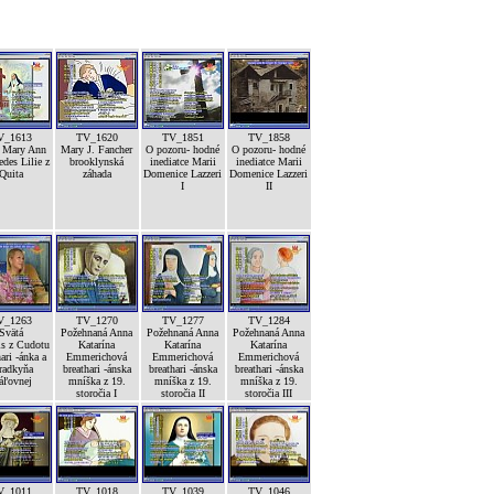
V_1613
TV_1620
TV_1851
TV_1858
á Mary Ann
Mary J. Fancher
O pozoru- hodné
O pozoru- hodné
edes Lilie z
brooklynská
inediatce Marii
inediatce Marii
Quita
záhada
Domenice Lazzeri
Domenice Lazzeri
I
II
V_1263
TV_1270
TV_1277
TV_1284
Svätá
Požehnaná Anna
Požehnaná Anna
Požehnaná Anna
is z Cudotu
Katarína
Katarína
Katarína
ari -ánka a
Emmerichová
Emmerichová
Emmerichová
radkyňa
breathari -ánska
breathari -ánska
breathari -ánska
áľovnej
mníška z 19.
mníška z 19.
mníška z 19.
storočia I
storočia II
storočia III
V_1011
TV_1018
TV_1039
TV_1046