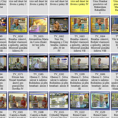
z Číny
vice než deset let
vice než deset let
vice než deset let
vice než deset let
Uma Shankar
Uma
iánkou
života z prány I
života z prány II
života z prány III
života z prány IV
posolstvo od
pos
let
Mahavátara
Ma
Babadžího
Ba
I
49
TV_1650
TV_1655
TV_1662
TV_1663
TV_1664
T
ánství,
Breatha- riánství,
Alexandrina Maria
Nun Shi
Breatha- riánství,
Breatha- riánství,
Vše 
tnosti
Božské vlastnosti
da Costa třináct
Hongqing z Číny
Božské vlastnosti
Božské vlastnosti
bu
 jakými
a způsoby, jakými
let bez jídla
breatha- riánkou
a způsoby, jakými
a způsoby, jakými
ží
pomáhá
Mistryně pomáhá
II
přes 20 let
Mistryně pomáhá
Mistryně pomáhá
III
lidstvu IV
IV
lidstvu VII
lidstvu VIII
64
TV_1571
TV_1585
TV_1592
TV_1599
TV_1606
T
ben
Elitom ben
Oberon C. Silva
Oberon C. Silva
Oberon C. Silva
Oberon C. Silva
S
athari-
Yisrael breathari-
návrat k našemu
návrat k našemu
návrat k našemu
návrat k našemu
Um
pro
ánství pro
Božskému já přes
Božskému já přes
Božskému já přes
Božskému já přes
nezávi
ího
pracujícího
breathari- anism I
breathari- anism II
breathari- anism
breathari- anism
díky p
III
člověka IV
III
IV
Slune
94
TV_1501
TV_1508
TV_1515
TV_1522
TV_1529
T
Akahi
Camila a Akahi
Camila a Akahi
Ctihodný Majster
Reine-Claire
Reine-Claire
Rei
thari-
budúci breathari-
budúci breathari
Guang Qin bez
Lussier prána pre
Lussier prána pre
Lussie