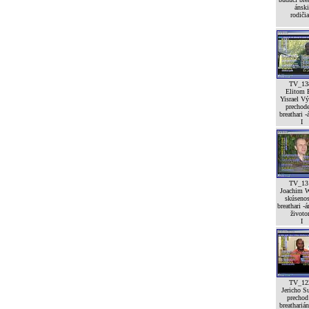
ánski
rodičia
TV_13
Elitom 
Yisrael V
prechod
breathari -
I
TV_13
Joachim W
skúsenos
breathari -
život
I
TV_12
Jericho Su
prechod
breatharián