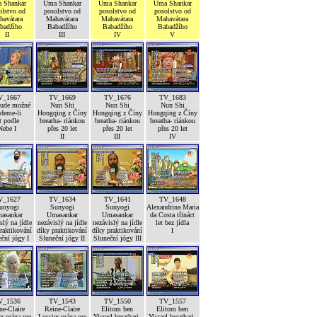
 Shankar
Uma Shankar
Uma Shankar
Uma Shankar
olstvo od
posolstvo od
posolstvo od
posolstvo od
havátara
Mahavátara
Mahavátara
Mahavátara
badžího
Babadžího
Babadžího
Babadžího
II
III
IV
V
V_1667
TV_1669
TV_1676
TV_1683
bude možné
Nun Shi
Nun Shi
Nun Shi
deme-li
Hongqing z Číny
Hongqing z Číny
Hongqing z Číny
t podle
breatha- riánkou
breatha- riánkou
breatha- riánkou
Nebe I
přes 20 let
přes 20 let
přes 20 let
II
III
IV
V_1627
TV_1634
TV_1641
TV_1648
unyogi
Sunyogi
Sunyogi
Alexandrina Maria
asankar
Umasankar
Umasankar
da Costa třináct
slý na jídle
nezávislý na jídle
nezávislý na jídle
let bez jídla
raktikování
díky praktikování
díky praktikování
I
ční jógy I
Sluneční jógy II
Sluneční jógy III
V_1536
TV_1543
TV_1550
TV_1557
ne-Claire
Reine-Claire
Elitom ben
Elitom ben
r prána pre
Lussier prána pre
Yisrael breathari-
Yisrael breathari-