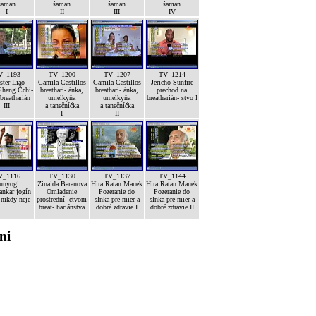
šaman
šaman
šaman
šaman
I
II
III
IV
V_1193
TV_1200
TV_1207
TV_1214
ster Liao
Camila Castillos
Camila Castillos
Jericho Sunfire
Sheng Čchi-
breathari- ánka,
breathari- ánka,
prechod na
breatharián
umelkyňa
umelkyňa
breatharián- stvo I
III
a tanečníčka
a tanečníčka
I
II
V_1116
TV_1130
TV_1137
TV_1144
unyogi
Zinaida Baranova
Hira Ratan Manek
Hira Ratan Manek
nkar jogín
Omladenie
Pozeranie do
Pozeranie do
 nikdy neje
prostrední- ctvom
slnka pre mier a
slnka pre mier a
breat- hariánstva
dobré zdravie I
dobré zdravie II
ni