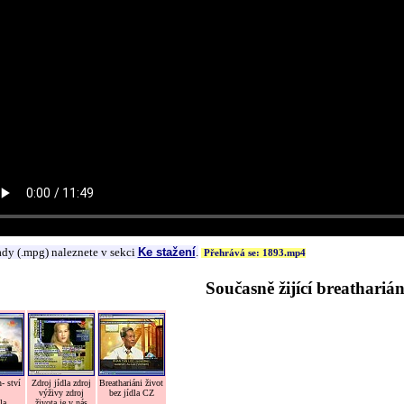
ady (.mpg) naleznete v sekci
Ke stažení
.
Přehrává se: 1893.mp4
Současně žijící breatharián
- ství
Zdroj jídla zdroj
Breathariáni život
výživy zdroj
bez jídla CZ
la
života je v nás