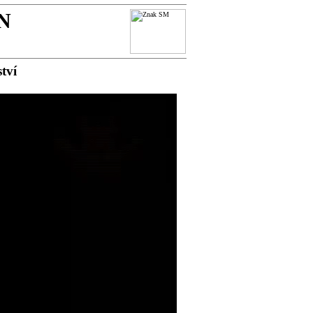
N
tví