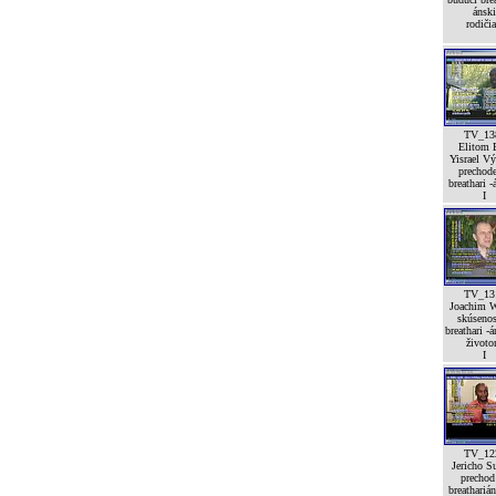
ánski
rodičia
TV_13
Elitom 
Yisrael V
prechod
breathari -
I
TV_13
Joachim W
skúsenos
breathari -
život
I
TV_12
Jericho Su
prechod
breatharián