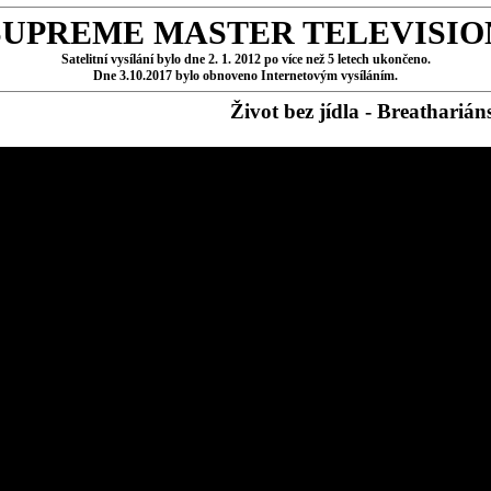
SUPREME MASTER TELEVISIO
Satelitní vysílání bylo dne 2. 1. 2012 po více než 5 letech ukončeno.
Dne 3.10.2017 bylo obnoveno Internetovým vysíláním.
Život bez jídla - Breathariáns