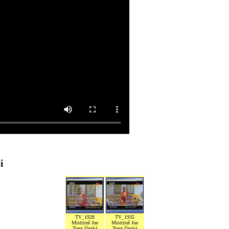
i
TV_1928
TV_1935
Mistryně Jue
Mistryně Jue
Tong čínská
Tong čínská