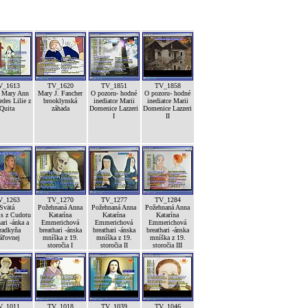
V_1613
TV_1620
TV_1851
TV_1858
á Mary Ann
Mary J. Fancher
O pozoru- hodné
O pozoru- hodné
edes Lilie z
brooklynská
inediatce Marii
inediatce Marii
Quita
záhada
Domenice Lazzeri
Domenice Lazzeri
I
II
V_1263
TV_1270
TV_1277
TV_1284
Svätá
Požehnaná Anna
Požehnaná Anna
Požehnaná Anna
is z Cudotu
Katarína
Katarína
Katarína
ari -ánka a
Emmerichová
Emmerichová
Emmerichová
radkyňa
breathari -ánska
breathari -ánska
breathari -ánska
áľovnej
mníška z 19.
mníška z 19.
mníška z 19.
storočia I
storočia II
storočia III
V_1011
TV_1018
TV_1039
TV_1046