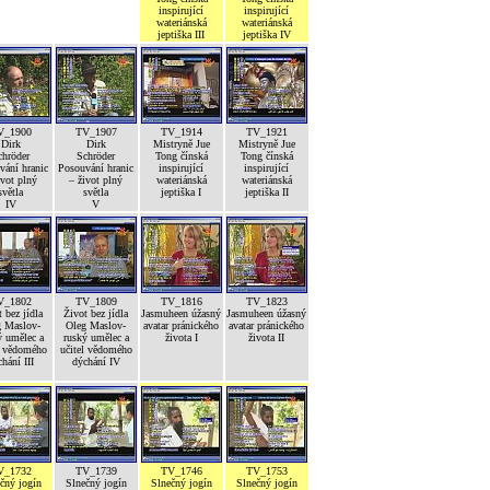
inspirující
inspirující
wateriánská
wateriánská
jeptiška III
jeptiška IV
V_1900
TV_1907
TV_1914
TV_1921
Dirk
Dirk
Mistryně Jue
Mistryně Jue
chröder
Schröder
Tong čínská
Tong čínská
vání hranic
Posouvání hranic
inspirující
inspirující
ivot plný
– život plný
wateriánská
wateriánská
světla
světla
jeptiška I
jeptiška II
IV
V
V_1802
TV_1809
TV_1816
TV_1823
 bez jídla
Život bez jídla
Jasmuheen úžasný
Jasmuheen úžasný
g Maslov-
Oleg Maslov-
avatar pránického
avatar pránického
ý umělec a
ruský umělec a
života I
života II
l vědomého
učitel vědomého
hání III
dýchání IV
V_1732
TV_1739
TV_1746
TV_1753
čný jogín
Slnečný jogín
Slnečný jogín
Slnečný jogín