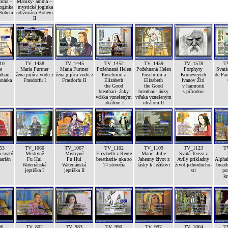
mma –
Maniky- amma –
ogínka
mystická jogínka
 Bohem
udržována Bohem
II
10
TV_1438
TV_1445
TV_1452
TV_1459
TV_1578
T
e
Maria Furtner
Maria Furtner
Požehnaná Helen
Požehnaná Helen
Porphyry
Svat
thari-
žena pijúca vodu z
žena pijúca vodu z
Enselmini a
Enselmini a
Kornevevich
de Par
onárka
Frasdorfu I
Frasdorfu II
Elizabeth
Elizabeth
Ivanov Žití
the Good
the Good
v harmonii
breathari- ánky
breathari- ánky
s přírodou
vďaka vznešeným
vďaka vznešeným
ideálom I
ideálom II
53
TV_1060
TV_1067
TV_1102
TV_1109
TV_1123
T
i svatý
Mistryně
Mistryně
Elizabeth z Reute
Marie- Julie
Svätá Tereza z
arián
Fu Hui
Fu Hui
breathariá- nka zo
Jahenny život z
Avily príkladný
Alpha
Wateriánská
Wateriánská
14 storočia
lásky k Ježišovi
život jednoducho-
breath
jeptiška I
jeptiška II
sti
po
kr
96
TV_802
TV_983
TV_990
TV_997
TV_1004
T