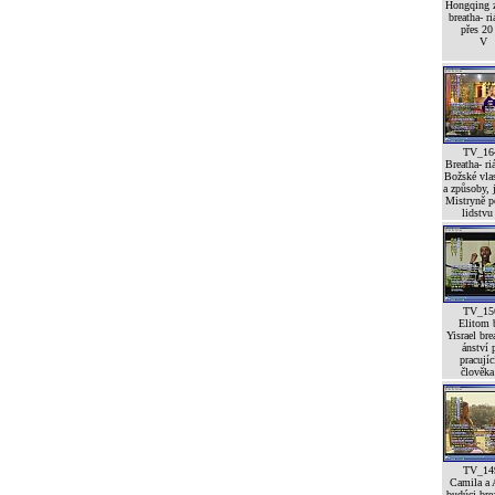
Hongqing 
breatha- r
přes 20 
V
TV_16
Breatha- ri
Božské vlas
a způsoby,
Mistryně 
lidstvu 
TV_15
Elitom 
Yisrael bre
ánství 
pracujíc
člověka 
TV_14
Camila a 
budúci brea