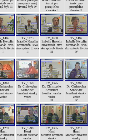
rázd- nený
zaneprázd- nený
ánství pro
ánství pro
ný štýl III
životný štýl IV
pracujícího
pracujícího
člověka I
člověka II
V_1466
TV_1473
TV_1480
TV_1487
le Hercelin
Isabelle Hercelin
Isabelle Hercelin
Isabelle Hercelin
arián- stvo
breatharián- stvo
breatharián- stvo
breatharián- stvo
ôsob života
ako spôsob života
ako spôsob života
ako spôsob života
I
II
III
IV
V_1361
TV_1368
TV_1375
TV_1382
hristopher
Dr. Christopher
Dr. Christopher
Dr. Christopher
hneider
Schneider
Schneider
Schneider
hari -ánsky
breathari -ánsky
breathari -ánsky
breathari -ánsky
vedec
vedec
vedec
vedec
I
II
III
IV
V_1291
TV_1298
TV_1305
TV_1312
Henri
Henri
Henri
Henri
t breathari
Monfort breathari
Monfort breathari
Monfort breathari
-ánsky
-ánsky
-ánsky
-ánsky