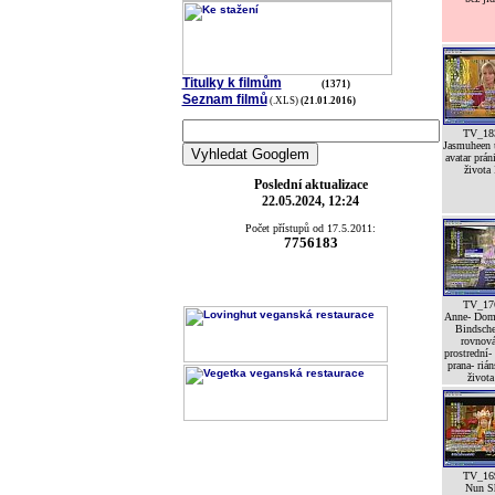
Titulky k filmům
(1371)
Seznam filmů
(.XLS)
(21.01.2016)
TV_18
Jasmuheen 
avatar prán
života 
Poslední aktualizace
22.05.2024, 12:24
Počet přístupů od 17.5.2011:
7756183
TV_17
Anne- Dom
Bindsche
rovnov
prostrední-
prana- riá
života
TV_16
Nun S