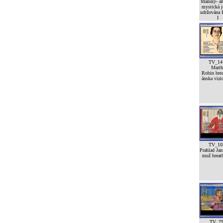
Maniky- a
mystická j
udržována
I
TV_14
Marth
Robin brea
ánska vizi
TV_10
Prahlad Jan
muž breath
TV_7