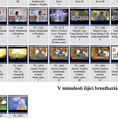
III
budhistický
život
život II
život III
chlapec z Nepálu
I
51
TV_1158
TV_1165
TV_1172
TV_1179
TV_1186
T
harián
Akahi breatharián
Akahi breatharián
Steve a Evelyn
Majster Liao
Majster Liao
Maj
oru
z Ekvádoru
z Ekvádoru
Levy Torrence
Fong-Sheng Čchi-
Fong-Sheng Čchi-
Fong-
II
III
návrat k
kung breatharián
kung breatharián
kung 
pôvodnému
I
II
čistému stavu
25
TV_1032
TV_1074
TV_1081
TV_1088
TV_1095
T
Phan
Jericho Sunfire
Jericho Sunfire
Jericho Sunfire
Jericho Sunfire
S
oc
Tan Loc
breatharián
breatharián
breatharián
breatharián
Umasa
dář
- hospodář
osobný
osobný
osobný
osobný
ktorý
n I
waterián II
fitnes guru
fitnes guru
fitnes guru
fitnes guru
I
II
III
IV
V minulosti žijící breathariá
65
TV_1872