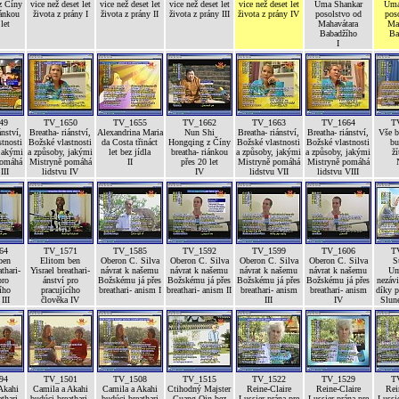
z Číny
vice než deset let
vice než deset let
vice než deset let
vice než deset let
Uma Shankar
Uma
iánkou
života z prány I
života z prány II
života z prány III
života z prány IV
posolstvo od
pos
let
Mahavátara
Ma
Babadžího
Ba
I
49
TV_1650
TV_1655
TV_1662
TV_1663
TV_1664
T
ánství,
Breatha- riánství,
Alexandrina Maria
Nun Shi
Breatha- riánství,
Breatha- riánství,
Vše 
tnosti
Božské vlastnosti
da Costa třináct
Hongqing z Číny
Božské vlastnosti
Božské vlastnosti
bu
 jakými
a způsoby, jakými
let bez jídla
breatha- riánkou
a způsoby, jakými
a způsoby, jakými
ží
pomáhá
Mistryně pomáhá
II
přes 20 let
Mistryně pomáhá
Mistryně pomáhá
III
lidstvu IV
IV
lidstvu VII
lidstvu VIII
64
TV_1571
TV_1585
TV_1592
TV_1599
TV_1606
T
ben
Elitom ben
Oberon C. Silva
Oberon C. Silva
Oberon C. Silva
Oberon C. Silva
S
athari-
Yisrael breathari-
návrat k našemu
návrat k našemu
návrat k našemu
návrat k našemu
Um
pro
ánství pro
Božskému já přes
Božskému já přes
Božskému já přes
Božskému já přes
nezávi
ího
pracujícího
breathari- anism I
breathari- anism II
breathari- anism
breathari- anism
díky p
III
člověka IV
III
IV
Slune
94
TV_1501
TV_1508
TV_1515
TV_1522
TV_1529
T
Akahi
Camila a Akahi
Camila a Akahi
Ctihodný Majster
Reine-Claire
Reine-Claire
Rei
thari-
budúci breathari-
budúci breathari
Guang Qin bez
Lussier prána pre
Lussier prána pre
Lussie