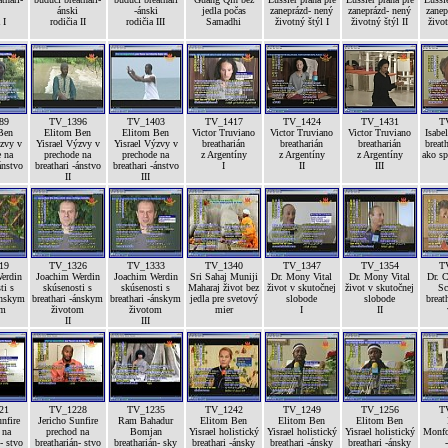
ánski
-ánski
jedla počas
zaneprázd- nený
zaneprázd- nený
zanep
 I
rodičia II
rodičia III
Samadhi
životný štýl I
životný štýl II
život
89
TV_1396
TV_1403
TV_1417
TV_1424
TV_1431
T
Ben
Elitom Ben
Elitom Ben
Victor Truviano
Victor Truviano
Victor Truviano
Isabel
ýzvy v
Yisrael Výzvy v
Yisrael Výzvy v
breatharián
breatharián
breatharián
breath
e na
prechode na
prechode na
z Argentíny
z Argentíny
z Argentíny
ako sp
ánstvo
breathari -ánstvo
breathari -ánstvo
I
II
III
II
III
19
TV_1326
TV_1333
TV_1340
TV_1347
TV_1354
T
erdin
Joachim Werdin
Joachim Werdin
Sri Sahaj Muniji
Dr. Mony Vital
Dr. Mony Vital
Dr. C
ti s
skúsenosti s
skúsenosti s
Maharaj život bez
život v skutočnej
život v skutočnej
Sc
ánskym
breathari -ánskym
breathari -ánskym
jedla pre svetový
slobode
slobode
breat
om
životom
životom
mier
I
II
II
III
21
TV_1228
TV_1235
TV_1242
TV_1249
TV_1256
T
nfire
Jericho Sunfire
Ram Bahadur
Elitom Ben
Elitom Ben
Elitom Ben
 na
prechod na
Bomjan
Yisrael holistický
Yisrael holistický
Yisrael holistický
Monfor
- stvo
breatharián- stvo
breatharián- sky
breathari -ánsky
breathari -ánsky
breathari -ánsky