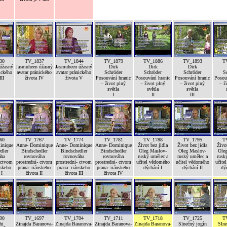
30
TV_1837
TV_1844
TV_1879
TV_1886
TV_1893
T
úžasný
Jasmuheen úžasný
Jasmuheen úžasný
Dirk
Dirk
Dirk
ického
avatar pránického
avatar pránického
Schröder
Schröder
Schröder
S
III
života IV
života V
Posouvání hranic
Posouvání hranic
Posouvání hranic
Posou
– život plný
– život plný
– život plný
– ž
světla
světla
světla
I
II
III
60
TV_1767
TV_1774
TV_1781
TV_1788
TV_1795
T
inique
Anne- Dominique
Anne- Dominique
Anne- Dominique
Život bez jídla
Život bez jídla
Život
dler
Bindschedler
Bindschedler
Bindschedler
Oleg Maslov-
Oleg Maslov-
Ole
áha
rovnováha
rovnováha
rovnováha
ruský umělec a
ruský umělec a
rusk
 ctvom
prostrední- ctvom
prostrední- ctvom
prostrední- ctvom
učitel vědomého
učitel vědomého
učite
nskeho
prana- riánskeho
prana- riánskeho
prana- riánskeho
dýchání I
dýchání II
dýc
 I
života II
života III
života IV
90
TV_1697
TV_1704
TV_1711
TV_1718
TV_1725
T
hi
Zinajda Baranova-
Zinajda Baranova-
Zinajda Baranova-
Zinajda Baranova-
Slnečný jogín
Slne