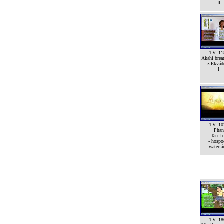
II
TV_11
Akahi breat
z Ekvád
I
TV_10
Phan
Tan L
- hospo
wateriá
TV_18