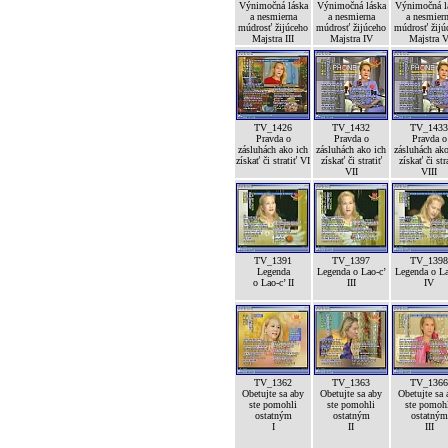
Výnimočná láska
Výnimočná láska
Výnimočná l
a nesmierna
a nesmierna
a nesmier
múdrosť žijúceho
múdrosť žijúceho
múdrosť žijú
Majstra III
Majstra IV
Majstra 
TV_1426
TV_1432
TV_1433
Pravda o
Pravda o
Pravda o
zásluhách ako ich
zásluhách ako ich
zásluhách ako
získať či stratiť VI
získať či stratiť
získať či str
VII
VIII
TV_1391
TV_1397
TV_1398
Legenda
Legenda o Lao-c’
Legenda o La
o Lao-c’ II
III
IV
TV_1362
TV_1363
TV_1366
Obetujte sa aby
Obetujte sa aby
Obetujte sa 
ste pomohli
ste pomohli
ste pomoh
ostatným
ostatným
ostatným
I
II
III