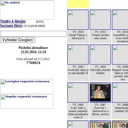
Titulky k filmům
(1371)
Seznam filmů
(.XLS)
(21.01.2016)
TV_1920
TV_1922
TV_1923
Veselé Vánoce s
Vítanie nového
Soustřeďte s
Mistryní II
roku mieru
svou vnitř
moudrost
Poslední aktualizace
22.05.2024, 12:24
Počet přístupů od 17.5.2011:
7760024
TV_1902
TV_1904
TV_1906
Svobodný duch je
Věnováno dobrým
Bezpod- mien
to nejvzácnější II
účelům
láska je ve
povzná- šaj
sila
TV_1885
TV_1887
TV_1888
Svätí vedci a
Pracovať s
Jednoduchý
ostatní jedineční
láskavosťou a
vznešený ži
ľudia pomáhajúci
dôstoj- nosťou
svetu II