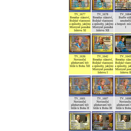
TV_1677
TV_1678
TV_1684
Breatha- riánství,
Breatha- riánství,
Buďte stál
Božské vlastnosti
Božské vlastnosti
nesobečtí
a způsoby, jakými
a způsoby, jakými
a bezpod- mí
Mistryně pomáhá
Mistryně pomáhá
I
lidstvu XI
lidstvu XII
TV_1636
TV_1642
TV_1643
Novoroční
Breatha- riánství,
Breatha- rián
předsevzetí být
Božské vlastnosti
Božské vlastn
blíže k Bohu XII
a způsoby, jakými
a způsoby, j
Mistryně pomáhá
Mistryně po
lidstvu I
lidstvu II
TV_1601
TV_1607
TV_1608
Novoroční
Novoroční
Novoročn
předsevzetí být
předsevzetí být
předsevzetí 
blíže k Bohu II
blíže k Bohu III
blíže k Boh