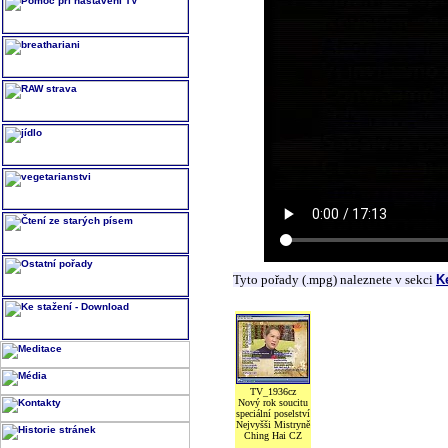
Tyto pořady (.mpg) naleznete v sekci
K
TV_1936cz
Nový rok soucitu
speciální poselství
Nejvyšši Mistryně
Ching Hai CZ