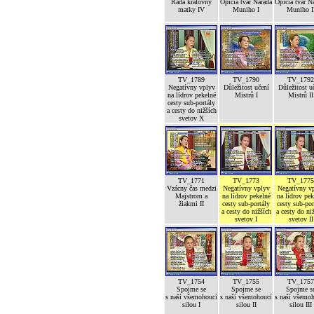
Rada královny
Opičia tvár Narada
Opičia tvár N
matky IV
Muniho I
Muniho I
TV_1789
TV_1790
TV_1792
Negatívny vplyv
Důležitost učení
Důležitost u
na lídrov pekelné
Mistrů I
Mistrů II
cesty sub-portály
a cesty do nižších
svetov X
TV_1771
TV_1773
TV_1775
Vzácny čas medzi
Negatívny vplyv
Negatívny v
Majstrom a
na lídrov pekelné
na lídrov pek
žiakmi II
cesty sub-portály
cesty sub-por
a cesty do nižších
a cesty do ni
svetov I
svetov II
TV_1754
TV_1755
TV_1757
Spojme se
Spojme se
Spojme s
s naší všemohoucí
s naší všemohoucí
s naší všemo
silou I
silou II
silou III