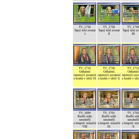
TV_1736
TV_1738
TV_1740
Tajný kód zvierat
Tajný kód zvierat
Tajný kód zvi
I
II
III
TV_1719
TV_1720
TV_1722
Odhalení
Odhalení
Odhalení
tajemství pyramid
tajemství pyramid
tajemství py
a kruhů v obilí IX
a kruhů v obilí X
a kruhů v obi
TV_1699
TV_1701
TV_1703
Buďte stále
Buďte stále
Buďte stál
nesobečtí
nesobečtí
nesobečtí
a bezpod- míneční
a bezpod- míneční
a bezpod- mí
VIII
IX
X