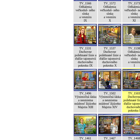
TV_1566
TV_1572
TV_1573
Odhalenia
Odhalenia
Odhaleni
veľkoduš- ného
veľkoduš- ného
veľkoduš- n
slnka
slnka
slnka
a vesmíru
a vesmíru
a vesmír
IX
X
XI
TV_1531
TV_1537
TV_1538
Duchovne
Duchovne
Odhaleni
požehnané línie a
požehnané línie a
veľkoduš- n
ďalšie tajomstvá
ďalšie tajomstvá
slnka
duchovného
duchovného
a vesmír
pokroku IX
pokroku X
I
TV_1496
TV_1502
TV_1503
Výnimočná láska
Výnimočná láska
Duchovn
a nesmierna
a nesmierna
požehnané lín
múdrosť žijúceho
múdrosť žijúceho
ďalšie tajom
Majstra XIII
Majstra XIV
duchovné
pokroku 
TV_1461
TV_1467
TV_1468