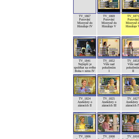
TV_1867
TV_1869
TV_1871
Putování
Putování
Putování
Mistryně do
Mistryně do
Mistryně 
Himálaje IV
Himálaje V
Himálaje 
TV_1841
TV_1852
TV_1853
Nejlepší je
Vůle nad
Vůle nad
spoléhat na svého
pokušením
pokušení
Boha v nitru IV
I
II
TV_1824
TV_1825
TV_1827
Anekdoty o
Anekdoty o
Anekdoty 
zázracích II
zázracích III
zázracích 
TV_1806
TV_1808
TV_1810