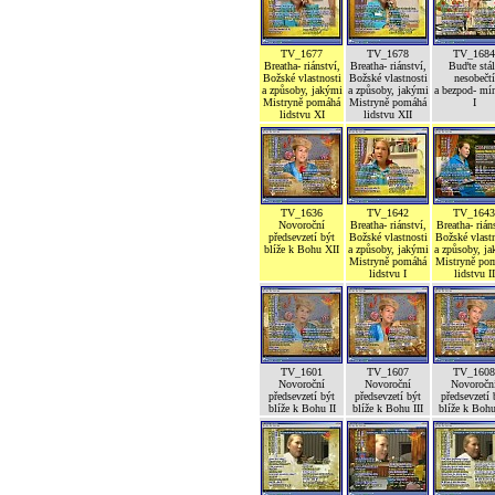
TV_1677
TV_1678
TV_1684
Breatha- riánství,
Breatha- riánství,
Buďte stál
Božské vlastnosti
Božské vlastnosti
nesobečtí
a způsoby, jakými
a způsoby, jakými
a bezpod- mí
Mistryně pomáhá
Mistryně pomáhá
I
lidstvu XI
lidstvu XII
TV_1636
TV_1642
TV_1643
Novoroční
Breatha- riánství,
Breatha- rián
předsevzetí být
Božské vlastnosti
Božské vlastn
blíže k Bohu XII
a způsoby, jakými
a způsoby, j
Mistryně pomáhá
Mistryně po
lidstvu I
lidstvu II
TV_1601
TV_1607
TV_1608
Novoroční
Novoroční
Novoročn
předsevzetí být
předsevzetí být
předsevzetí 
blíže k Bohu II
blíže k Bohu III
blíže k Boh