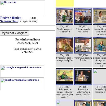
Titulky k filmům
(1371)
Seznam filmů
(.XLS)
(21.01.2016)
TV_1920
TV_1922
TV_1923
Veselé Vánoce s
Vítanie nového
Soustřeďte s
Mistryní II
roku mieru
svou vnitř
moudrost
Poslední aktualizace
22.05.2024, 12:24
Počet přístupů od 17.5.2011:
7760220
TV_1902
TV_1904
TV_1906
Svobodný duch je
Věnováno dobrým
Bezpod- mien
to nejvzácnější II
účelům
láska je ve
povzná- šaj
sila
TV_1885
TV_1887
TV_1888
Svätí vedci a
Pracovať s
Jednoduchý
ostatní jedineční
láskavosťou a
vznešený ži
ľudia pomáhajúci
dôstoj- nosťou
svetu II