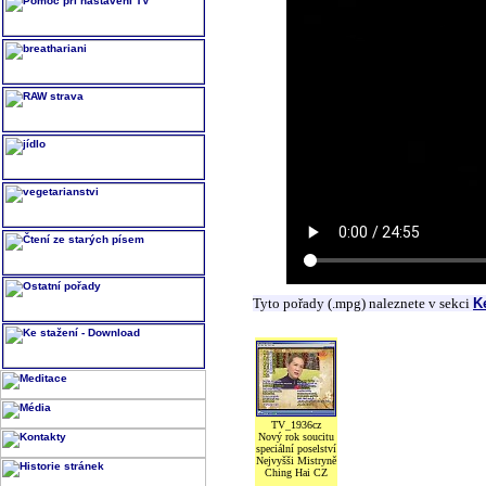
Tyto pořady (.mpg) naleznete v sekci
K
TV_1936cz
Nový rok soucitu
speciální poselství
Nejvyšši Mistryně
Ching Hai CZ