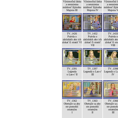
Výnimočná láska
Výnimočná láska
Výnimočná l
a nesmierna
a nesmierna
a nesmier
múdrosť žijúceho
múdrosť žijúceho
múdrosť žijú
Majstra III
Majstra IV
Majstra 
TV_1426
TV_1432
TV_1433
Pravda o
Pravda o
Pravda o
zásluhách ako ich
zásluhách ako ich
zásluhách ako
získať či stratiť VI
získať či stratiť
získať či str
VII
VIII
TV_1391
TV_1397
TV_1398
Legenda
Legenda o Lao-c’
Legenda o La
o Lao-c’ II
III
IV
TV_1362
TV_1363
TV_1366
Obetujte sa aby
Obetujte sa aby
Obetujte sa 
ste pomohli
ste pomohli
ste pomoh
ostatným
ostatným
ostatným
I
II
III