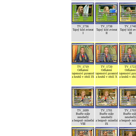
TV_1736
TV_1738
TV_1740
Tajný kód zvierat
Tajný kód zvierat
Tajný kód zvi
I
II
III
TV_1719
TV_1720
TV_1722
Odhalení
Odhalení
Odhalení
tajemství pyramid
tajemství pyramid
tajemství py
a kruhů v obilí IX
a kruhů v obilí X
a kruhů v obi
TV_1699
TV_1701
TV_1703
Buďte stále
Buďte stále
Buďte stál
nesobečtí
nesobečtí
nesobečtí
a bezpod- míneční
a bezpod- míneční
a bezpod- mí
VIII
IX
X