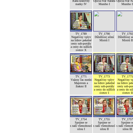
Rada královny
Opičia tvár Narada
Opičia tvár N
matky IV
Muniho I
Muniho I
TV_1789
TV_1790
TV_1792
Negatívny vplyv
Důležitost učení
Důležitost u
na lídrov pekelné
Mistrů I
Mistrů II
cesty sub-portály
a cesty do nižších
svetov X
TV_1771
TV_1773
TV_1775
Vzácny čas medzi
Negatívny vplyv
Negatívny v
Majstrom a
na lídrov pekelné
na lídrov pek
žiakmi II
cesty sub-portály
cesty sub-por
a cesty do nižších
a cesty do ni
svetov I
svetov II
TV_1754
TV_1755
TV_1757
Spojme se
Spojme se
Spojme s
s naší všemohoucí
s naší všemohoucí
s naší všemo
silou I
silou II
silou III