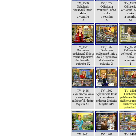
TV_1566
TV_1572
TV_1573
Odhalenia
Odhalenia
Odhaleni
veľkoduš- ného
veľkoduš- ného
veľkoduš- n
slnka
slnka
slnka
a vesmíru
a vesmíru
a vesmír
IX
X
XI
TV_1531
TV_1537
TV_1538
Duchovne
Duchovne
Odhaleni
požehnané línie a
požehnané línie a
veľkoduš- n
ďalšie tajomstvá
ďalšie tajomstvá
slnka
duchovného
duchovného
a vesmír
pokroku IX
pokroku X
I
TV_1496
TV_1502
TV_1503
Výnimočná láska
Výnimočná láska
Duchovn
a nesmierna
a nesmierna
požehnané lín
múdrosť žijúceho
múdrosť žijúceho
ďalšie tajom
Majstra XIII
Majstra XIV
duchovné
pokroku 
TV_1461
TV_1467
TV_1468