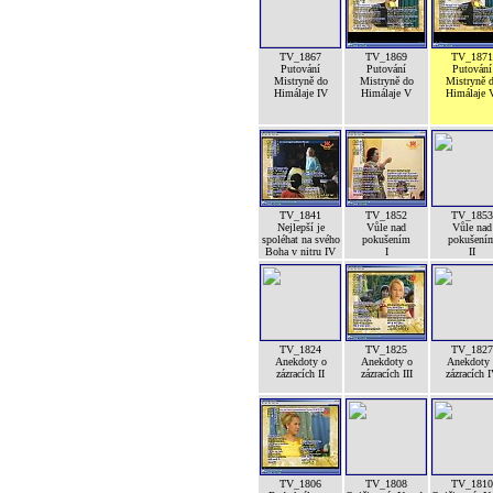
TV_1867
TV_1869
TV_1871
Putování
Putování
Putování
Mistryně do
Mistryně do
Mistryně 
Himálaje IV
Himálaje V
Himálaje 
TV_1841
TV_1852
TV_1853
Nejlepší je
Vůle nad
Vůle nad
spoléhat na svého
pokušením
pokušení
Boha v nitru IV
I
II
TV_1824
TV_1825
TV_1827
Anekdoty o
Anekdoty o
Anekdoty 
zázracích II
zázracích III
zázracích 
TV_1806
TV_1808
TV_1810