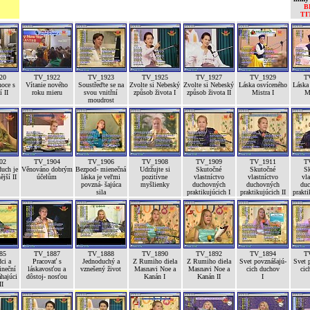
B
TI
20
TV_1922
TV_1923
TV_1925
TV_1927
TV_1929
T
noce s
Vítanie nového
Soustřeďte se na
Zvolte si Nebeský
Zvolte si Nebeský
Láska osvíceného
Láska
 II
roku mieru
svou vnitřní
způsob života I
způsob života II
Mistra I
Mi
moudrost
02
TV_1904
TV_1906
TV_1908
TV_1909
TV_1911
T
uch je
Věnováno dobrým
Bezpod- mienečná
Udržujte si
Skutočné
Skutočné
S
ější II
účelům
láska je veľmi
pozitívne
vlastníctvo
vlastníctvo
vla
povzná- šajúca
myšlienky
duchovných
duchovných
duc
sila
praktikujúcich I
praktikujúcich II
prakti
85
TV_1887
TV_1888
TV_1890
TV_1892
TV_1894
T
ci a
Pracovať s
Jednoduchý a
Z Rumiho diela
Z Rumiho diela
Svet povznášajú-
Svet 
ineční
láskavosťou a
vznešený život
Masnavi Noe a
Masnavi Noe a
cich duchov
cic
hajúci
dôstoj- nosťou
Kanán I
Kanán II
I
II