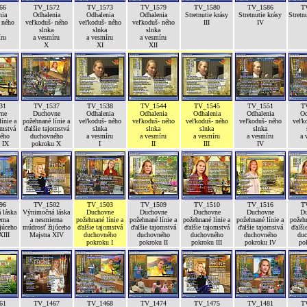
66
TV_1572
TV_1573
TV_1579
TV_1580
TV_1586
T
nia
Odhalenia
Odhalenia
Odhalenia
Stretnutie krásy
Stretnutie krásy
Stretn
 ného
veľkoduš- ného
veľkoduš- ného
veľkoduš- ného
III
IV
slnka
slnka
slnka
íru
a vesmíru
a vesmíru
a vesmíru
X
XI
XII
31
TV_1537
TV_1538
TV_1544
TV_1545
TV_1551
T
ne
Duchovne
Odhalenia
Odhalenia
Odhalenia
Odhalenia
Od
ínie a
požehnané línie a
veľkoduš- ného
veľkoduš- ného
veľkoduš- ného
veľkoduš- ného
veľk
omstvá
ďalšie tajomstvá
slnka
slnka
slnka
slnka
ého
duchovného
a vesmíru
a vesmíru
a vesmíru
a vesmíru
a 
 IX
pokroku X
I
II
III
IV
96
TV_1502
TV_1503
TV_1509
TV_1510
TV_1516
T
 láska
Výnimočná láska
Duchovne
Duchovne
Duchovne
Duchovne
Du
erna
a nesmierna
požehnané línie a
požehnané línie a
požehnané línie a
požehnané línie a
požehn
júceho
múdrosť žijúceho
ďalšie tajomstvá
ďalšie tajomstvá
ďalšie tajomstvá
ďalšie tajomstvá
ďalši
XIII
Majstra XIV
duchovného
duchovného
duchovného
duchovného
duc
pokroku I
pokroku II
pokroku III
pokroku IV
po
61
TV_1467
TV_1468
TV_1474
TV_1475
TV_1481
T