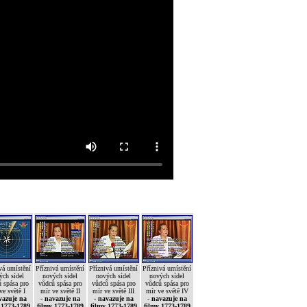
vá umístění
Příznivá umístění
Příznivá umístění
Příznivá umístění
ých sídel
nových sídel
nových sídel
nových sídel
 spása pro
vůdců spása pro
vůdců spása pro
vůdců spása pro
ve světě I
mír ve světě II
mír ve světě III
mír ve světě IV
vazuje na
- navazuje na
- navazuje na
- navazuje na
 1773-1789
filmy 1773-1789
filmy 1773-1789
filmy 1773-1789