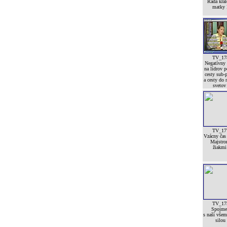
Rada krá
matky 
TV_17
Negatívny
na lídrov p
cesty sub-p
a cesty do 
svetov
TV_17
Vzácny čas
Majstro
žiakmi 
TV_17
Spojme
s naší vše
silou 