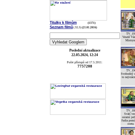
Titulky k filmům
(1371)
Seznam filmů
(.XLS)
(21.01.2016)
TV_19
Veselé Vá
Mistryní
Poslední aktualizace
22.05.2024, 12:24
Počet přístupů od 17.5.2011:
7757208
TV_19
Svobodný d
to nejvzácn
TV_18
Svätí ved
ostatní jed
ľudia pomá
svetu 