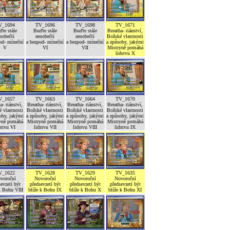
V_1694
TV_1696
TV_1698
TV_1671
te stále
Buďte stále
Buďte stále
Breatha- riánství,
sobečtí
nesobečtí
nesobečtí
Božské vlastnosti
od- míneční
a bezpod- míneční
a bezpod- míneční
a způsoby, jakými
V
VI
VII
Mistryně pomáhá
lidstvu X
V_1657
TV_1663
TV_1664
TV_1670
a- riánství,
Breatha- riánství,
Breatha- riánství,
Breatha- riánství,
 vlastnosti
Božské vlastnosti
Božské vlastnosti
Božské vlastnosti
oby, jakými
a způsoby, jakými
a způsoby, jakými
a způsoby, jakými
yně pomáhá
Mistryně pomáhá
Mistryně pomáhá
Mistryně pomáhá
dstvu VI
lidstvu VII
lidstvu VIII
lidstvu IX
V_1622
TV_1628
TV_1629
TV_1635
voroční
Novoroční
Novoroční
Novoroční
evzetí být
předsevzetí být
předsevzetí být
předsevzetí být
k Bohu VIII
blíže k Bohu IX
blíže k Bohu X
blíže k Bohu XI