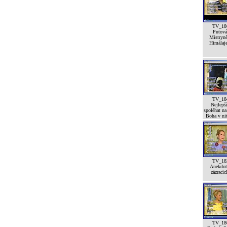
TV_18
Putová
Mistryn
Himálaj
TV_18
Nejlepší
spoléhat na
Boha v ni
TV_18
Anekdot
zázracíc
TV_18