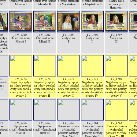
lovny
Opičia tvár Narada
Opičia tvár Narada
Šťastné stretnutie
Šťastné stretnutie
Sladký čas s
Krásn
IV
Muniho I
Muniho II
s Majsterkou I
s Majsterkou II
milovaným
zv
Hermitom
89
TV_1790
TV_1792
TV_1794
TV_1796
TV_1797
T
 vplyv
Důležitost učení
Důležitost učení
Žlutý císař
Žlutý císař
Žlutý císař
Žlu
ekelné
Mistrů I
Mistrů II
I
II
III
ortály
nižších
 X
71
TV_1773
TV_1775
TV_1776
TV_1778
TV_1780
T
 medzi
Negatívny vplyv
Negatívny vplyv
Negatívny vplyv
Negatívny vplyv
Negatívny vplyv
Negat
m a
na lídrov pekelné
na lídrov pekelné
na lídrov pekelné
na lídrov pekelné
na lídrov pekelné
na líd
II
cesty sub-portály
cesty sub-portály
cesty sub-portály
cesty sub-portály
cesty sub-portály
cesty 
a cesty do nižších
a cesty do nižších
a cesty do nižších
a cesty do nižších
a cesty do nižších
a cest
svetov I
svetov II
svetov III
svetov IV
svetov V
sv
54
TV_1755
TV_1757
TV_1759
TV_1761
TV_1762
T
 se
Spojme se
Spojme se
Učenie súfizmu a
Učenie súfizmu a
Učenie súfizmu a
Du
mohoucí
s naší všemohoucí
s naší všemohoucí
výnimočná
výnimočná
výnimočná
požehn
I
silou II
silou III
podstata Metódy
podstata Metódy
podstata Metódy
a brán
Quan Yin I
Quan Yin II
Quan Yin III
p