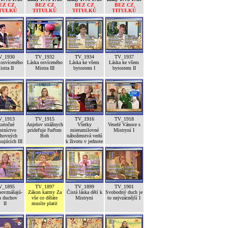
EZ CZ
BEZ CZ
BEZ CZ
BEZ CZ
TULKŮ
TITULKŮ
TITULKŮ
TITULKŮ
V_1930
TV_1932
TV_1934
TV_1937
 osvíceného
Láska osvíceného
Láska ke všem
Láska ke všem
stra II
Mistra III
bytostem I
bytostem II
V_1913
TV_1915
TV_1916
TV_1918
kutočné
Anjelov strážnych
Všetky
Veselé Vánoce s
stníctvo
prideľuje ľuďom
mierumilovné
Mistryní I
hovných
Boh
náboženstvá vedú
kujúcich III
k životu v jednote
V_1895
TV_1897
TV_1899
TV_1901
povznášajú-
Zákon karmy Za
Čistá láska dětí k
Svobodný duch je
h duchov
vše co děláte
Mistryni
to nejvzácnější I
II
musíte platit