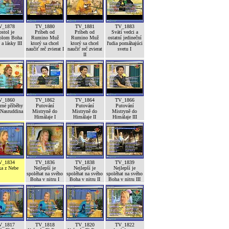
V_1878
TV_1880
TV_1881
TV_1883
stol je
Príbeh od
Príbeh od
Svätí vedci a
olom Boha
Rumino Muž
Rumino Muž
ostatní jedineční
a lásky III
ktorý sa chcel
ktorý sa chcel
ľudia pomáhajúci
naučiť reč zvierat I
naučiť reč zvierat
svetu I
II
V_1860
TV_1862
TV_1864
TV_1866
né příběhy
Putování
Putování
Putování
 Nasruddina
Mistryně do
Mistryně do
Mistryně do
Himálaje I
Himálaje II
Himálaje III
V_1834
TV_1836
TV_1838
TV_1839
ka z Nebe
Nejlepší je
Nejlepší je
Nejlepší je
spoléhat na svého
spoléhat na svého
spoléhat na svého
Boha v nitru I
Boha v nitru II
Boha v nitru III
V_1817
TV_1818
TV_1820
TV_1822