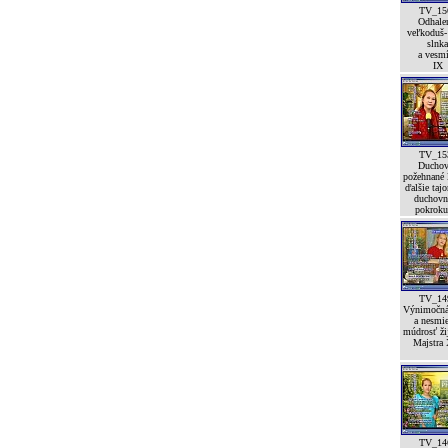
TV_15
Odhale
veľkoduš-
slnka
a vesm
IX
TV_15
Duchov
požehnané l
ďalšie taj
duchovn
pokroku
TV_14
Výnimočná
a nesmi
múdrosť ži
Majstra 
TV_14