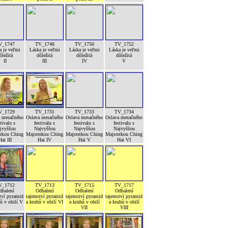
V_1747
TV_1748
TV_1750
TV_1752
a je veľmi
Láska je veľmi
Láska je veľmi
Láska je veľmi
ôležitá
dôležitá
dôležitá
dôležitá
II
III
IV
V
V_1729
TV_1731
TV_1733
TV_1734
a mesačného
Oslava mesačného
Oslava mesačného
Oslava mesačného
stivalu s
festivalu s
festivalu s
festivalu s
jvyššou
Najvyššou
Najvyššou
Najvyššou
erkou Ching
Majsterkou Ching
Majsterkou Ching
Majsterkou Ching
Hai III
Hai IV
Hai V
Hai VI
V_1712
TV_1713
TV_1715
TV_1717
dhalení
Odhalení
Odhalení
Odhalení
tví pyramid
tajemství pyramid
tajemství pyramid
tajemství pyramid
ů v obilí V
a kruhů v obilí VI
a kruhů v obilí
a kruhů v obilí
VII
VIII