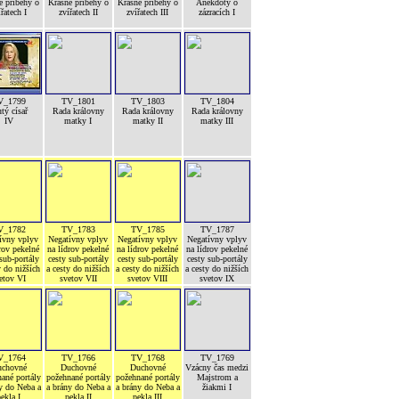
é příběhy o
Krásné příběhy o
Krásné příběhy o
Anekdoty o
ířatech I
zvířatech II
zvířatech III
zázracích I
V_1799
TV_1801
TV_1803
TV_1804
tý císař
Rada královny
Rada královny
Rada královny
IV
matky I
matky II
matky III
V_1782
TV_1783
TV_1785
TV_1787
ívny vplyv
Negatívny vplyv
Negatívny vplyv
Negatívny vplyv
rov pekelné
na lídrov pekelné
na lídrov pekelné
na lídrov pekelné
sub-portály
cesty sub-portály
cesty sub-portály
cesty sub-portály
y do nižších
a cesty do nižších
a cesty do nižších
a cesty do nižších
etov VI
svetov VII
svetov VIII
svetov IX
V_1764
TV_1766
TV_1768
TV_1769
chovné
Duchovné
Duchovné
Vzácny čas medzi
ané portály
požehnané portály
požehnané portály
Majstrom a
y do Neba a
a brány do Neba a
a brány do Neba a
žiakmi I
ekla I
pekla II
pekla III