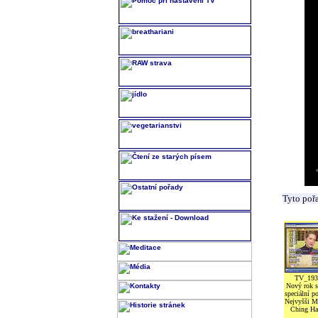
Tyto poř
TV_193
Nový rok s
speciální po
Nejvyšši M
Ching Ha