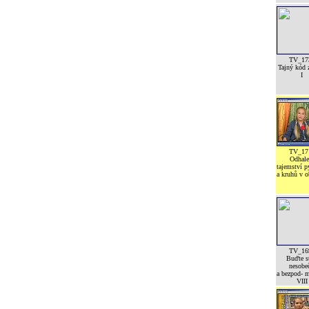
TV_17
Tajný kód z
I
TV_17
Odhale
tajemství 
a kruhů v o
TV_16
Buďte st
nesobeč
a bezpod- 
VIII