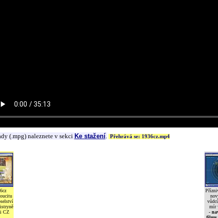
ady (.mpg) naleznete v sekci
Ke stažení
.
Přehrává se: 1936cz.mp4
6cz
Přízni
oucitu
nov
selství
vůdců
istryně
mír 
i CZ
- na
filmy