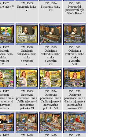
V_1587
TV_1593
TV_1594
TV_1600
utie krásy V
Stretnutie krásy
Stretnutie krásy
Novoroční
VI
VII
předsevzetí být
blíže k Bohu I
V_1552
TV_1558
TV_1559
TV_1565
halenia
Odhalenia
Odhalenia
Odhalenia
oduš- ného
veľkoduš- ného
veľkoduš- ného
veľkoduš- ného
slnka
slnka
slnka
slnka
vesmíru
a vesmíru
a vesmíru
a vesmíru
V
VI
VII
VIII
V_1517
TV_1523
TV_1524
TV_1530
chovne
Duchovne
Duchovne
Duchovne
ané línie a
požehnané línie a
požehnané línie a
požehnané línie a
e tajomstvá
ďalšie tajomstvá
ďalšie tajomstvá
ďalšie tajomstvá
hovného
duchovného
duchovného
duchovného
kroku V
pokroku VI
pokroku VII
pokroku VIII
V_1482
TV_1488
TV_1489
TV_1495