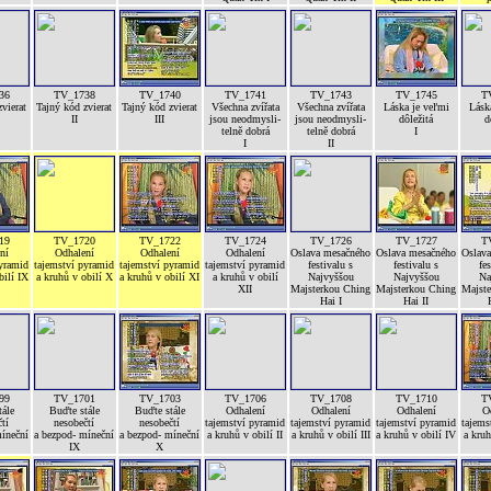
36
TV_1738
TV_1740
TV_1741
TV_1743
TV_1745
T
vierat
Tajný kód zvierat
Tajný kód zvierat
Všechna zvířata
Všechna zvířata
Láska je veľmi
Lásk
II
III
jsou neodmysli-
jsou neodmysli-
dôležitá
d
telně dobrá
telně dobrá
I
I
II
19
TV_1720
TV_1722
TV_1724
TV_1726
TV_1727
T
ní
Odhalení
Odhalení
Odhalení
Oslava mesačného
Oslava mesačného
Oslav
pyramid
tajemství pyramid
tajemství pyramid
tajemství pyramid
festivalu s
festivalu s
fe
bilí IX
a kruhů v obilí X
a kruhů v obilí XI
a kruhů v obilí
Najvyššou
Najvyššou
Na
XII
Majsterkou Ching
Majsterkou Ching
Majst
Hai I
Hai II
99
TV_1701
TV_1703
TV_1706
TV_1708
TV_1710
T
ále
Buďte stále
Buďte stále
Odhalení
Odhalení
Odhalení
O
tí
nesobečtí
nesobečtí
tajemství pyramid
tajemství pyramid
tajemství pyramid
tajems
míneční
a bezpod- míneční
a bezpod- míneční
a kruhů v obilí II
a kruhů v obilí III
a kruhů v obilí IV
a kruh
IX
X