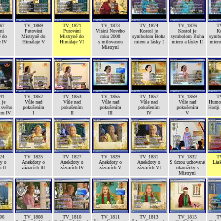
67
TV_1869
TV_1871
TV_1873
TV_1874
TV_1876
T
ní
Putování
Putování
Vítání Nového
Kostol je
Kostol je
Ko
ě do
Mistryně do
Mistryně do
roku 2008
symbolom Boha
symbolom Boha
symb
e IV
Himálaje V
Himálaje VI
s milovanou
mieru a lásky I
mieru a lásky II
mieru 
Mistryní
41
TV_1852
TV_1853
TV_1855
TV_1857
TV_1859
T
 je
Vůle nad
Vůle nad
Vůle nad
Vůle nad
Vůle nad
Humor
 svého
pokušením
pokušením
pokušením
pokušením
pokušením
Hodji
tru IV
I
II
III
IV
V
24
TV_1825
TV_1827
TV_1829
TV_1831
TV_1832
T
y o
Anekdoty o
Anekdoty o
Anekdoty o
Anekdoty o
S úctou uchované
Lás
h II
zázracích III
zázracích IV
zázracích V
zázracích VI
okamžiky s
Mistryní
06
TV_1808
TV_1810
TV_1811
TV_1813
TV_1815
T