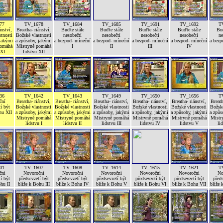
77
TV_1678
TV_1684
TV_1685
TV_1691
TV_1692
T
ánství,
Breatha- riánství,
Buďte stále
Buďte stále
Buďte stále
Buďte stále
Buď
tnosti
Božské vlastnosti
nesobečtí
nesobečtí
nesobečtí
nesobečtí
ne
 jakými
a způsoby, jakými
a bezpod- míneční
a bezpod- míneční
a bezpod- míneční
a bezpod- míneční
a bezp
pomáhá
Mistryně pomáhá
I
II
III
IV
 XI
lidstvu XII
36
TV_1642
TV_1643
TV_1649
TV_1650
TV_1656
T
ční
Breatha- riánství,
Breatha- riánství,
Breatha- riánství,
Breatha- riánství,
Breatha- riánství,
Breath
í být
Božské vlastnosti
Božské vlastnosti
Božské vlastnosti
Božské vlastnosti
Božské vlastnosti
Božské
hu XII
a způsoby, jakými
a způsoby, jakými
a způsoby, jakými
a způsoby, jakými
a způsoby, jakými
a způs
Mistryně pomáhá
Mistryně pomáhá
Mistryně pomáhá
Mistryně pomáhá
Mistryně pomáhá
Mistr
lidstvu I
lidstvu II
lidstvu III
lidstvu IV
lidstvu V
li
01
TV_1607
TV_1608
TV_1614
TV_1615
TV_1621
T
ční
Novoroční
Novoroční
Novoroční
Novoroční
Novoroční
No
í být
předsevzetí být
předsevzetí být
předsevzetí být
předsevzetí být
předsevzetí být
předs
hu II
blíže k Bohu III
blíže k Bohu IV
blíže k Bohu V
blíže k Bohu VI
blíže k Bohu VII
blíže 