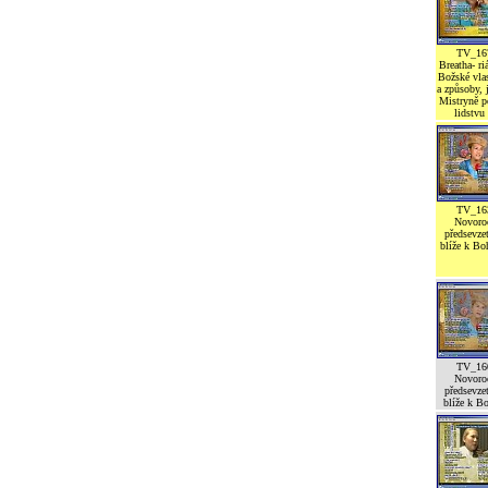
TV_16
Breatha- ri
Božské vlas
a způsoby,
Mistryně 
lidstvu
TV_16
Novoro
předsevzet
blíže k Bo
TV_16
Novoro
předsevzet
blíže k Bo