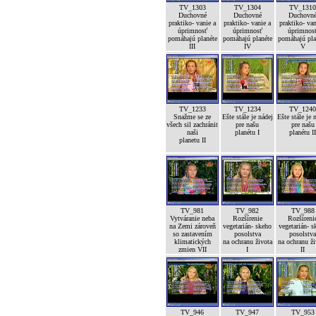
TV_1303
TV_1304
TV_131
Duchovné
Duchovné
Duchovn
praktiko- vanie a
praktiko- vanie a
praktiko- van
úprimnosť
úprimnosť
úprimnos
pomáhajú planéte
pomáhajú planéte
pomáhajú pla
III
IV
V
TV_1233
TV_1234
TV_124
Snažme se ze
Ešte stále je nádej
Ešte stále je 
všech sil zachránit
pre našu
pre našu
naši
planétu I
planétu I
planetu II
TV_981
TV_982
TV_988
Vytváranie neba
Rozšírenie
Rozšíreni
na Zemi zároveň
vegetarián- skeho
vegetarián- s
so zastavením
posolstva
posolstv
klimatických
na ochranu života
na ochranu ž
zmien VII
I
II
TV_946
TV_947
TV_953