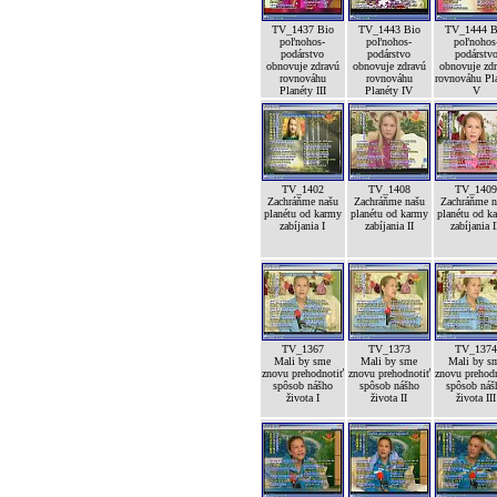
TV_1437 Bio
TV_1443 Bio
TV_1444 B
poľnohos-
poľnohos-
poľnohos
podárstvo
podárstvo
podárstv
obnovuje zdravú
obnovuje zdravú
obnovuje zd
rovnováhu
rovnováhu
rovnováhu Pl
Planéty III
Planéty IV
V
TV_1402
TV_1408
TV_140
Zachráňme našu
Zachráňme našu
Zachráňme n
planétu od karmy
planétu od karmy
planétu od k
zabíjania I
zabíjania II
zabíjania I
TV_1367
TV_1373
TV_137
Mali by sme
Mali by sme
Mali by s
znovu prehodnotiť
znovu prehodnotiť
znovu prehod
spôsob nášho
spôsob nášho
spôsob náš
života I
života II
života III