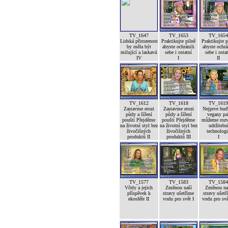
TV_1647
TV_1653
TV_165
Lidská přirozenost
Praktikujte pilně
Praktikujte p
by měla být
abyste ochránili
abyste ochrá
milující a laskavá
sebe i ostatní
sebe i osta
IV
I
II
TV_1612
TV_1618
TV_161
Zastavme erozi
Zastavme erozi
Nejprve bu
půdy a šíření
půdy a šíření
vegany pa
pouští Přejděme
pouští Přejděme
můžeme rozv
na životní styl bez
na životní styl bez
udržiteln
živočišných
živočišných
technolog
produktů II
produktů III
I
TV_1577
TV_1583
TV_158
Včely a jejich
Změnou naší
Změnou na
příspěvek k
stravy ušetříme
stravy ušetř
ekosféře II
vodu pro svět I
vodu pro svě