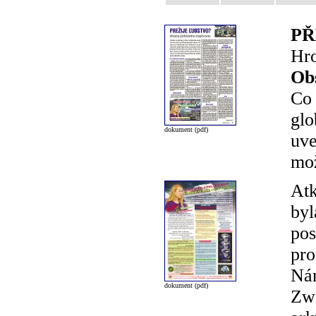
PŘ
Hro
Ob
Co 
glo
dokument (pdf)
uve
mož
Atk
byl
pos
pro
Nár
dokument (pdf)
Zwa