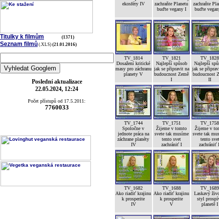
ekosféry IV
zachraňte Planetu
zachraňte Pla
buďte vegany I
buďte vegan
Titulky k filmům
(1371)
Seznam filmů
(.XLS)
(21.01.2016)
TV_1814
TV_1821
TV_182
Dosažení kritické
Najlepší spůsob
Najlepší sp
masy pro záchranu
jak se připravit na
jak se připrav
planety V
budoucnost Země
budoucnost 
I
II
Poslední aktualizace
22.05.2024, 12:24
Počet přístupů od 17.5.2011:
7760033
TV_1744
TV_1751
TV_175
Spoločne v
Žijeme v tomto
Žijeme v to
jednote práca na
svete tak musíme
svete tak mu
záchrane planéty
tento svet
tento sve
IV
zachrániť I
zachrániť 
TV_1682
TV_1688
TV_168
Ako riadiť krajinu
Ako riadiť krajinu
Laskavý živ
k prosperite
k prosperite
styl prospí
IV
V
planetě I