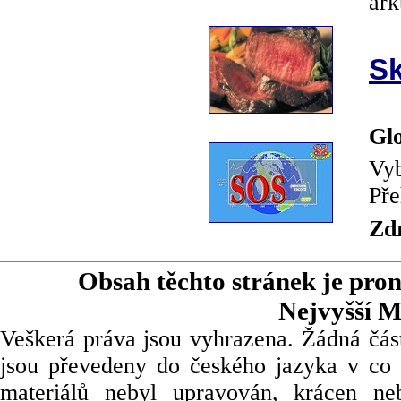
ark
Sk
Glo
Vyb
Pře
Zd
Obsah těchto stránek je pro
Nejvyšší M
Veškerá práva jsou vyhrazena. Žádná část
jsou převedeny do českého jazyka v co 
materiálů nebyl upravován, krácen ne