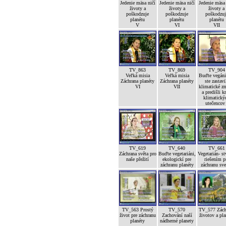
Jedenie mäsa ničí
Jedenie mäsa ničí
Jedenie mäsa
životy a
životy a
životy a
poškodzuje
poškodzuje
poškodzuj
planétu
planétu
planétu
V
VI
VII
TV_863
TV_869
TV_904
Veľká misia
Veľká misia
Buďte vegáni
Záchrana planéty
Záchrana planéty
ste zastavi
VI
VII
klimatické z
a predišli kr
klimatický
utečencov 
TV_619
TV_640
TV_661
Záchrana světa pro
Buďte vegetariáni,
Vegetarián- st
naše přežití
ekologickí pre
riešením p
záchranu planéty
záchranu sve
TV_563 Prostý
TV_570
TV_577 Zách
život pre záchranu
Zachování naší
životov a pla
planéty
nádherné planety