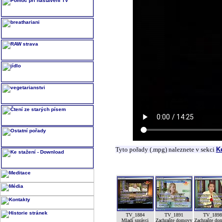
Tyto pořady (.mpg) naleznete v sekci
K
TV_1884
TV_1891
TV_189
Mladí správci
Zachraňte domovy
Zachraňte do