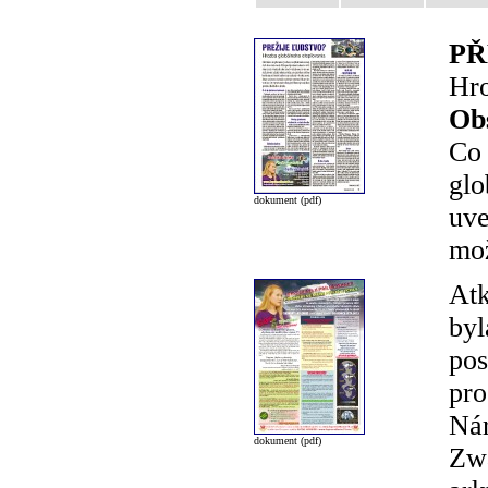
PŘ
Hro
Ob
Co 
glo
dokument (pdf)
uve
mož
Atk
byl
pos
pro
Nár
dokument (pdf)
Zwa