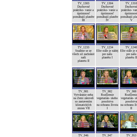
TV_1303
TV_1304
TV_131
Duchovné
Duchovné
Duchovn
praktiko- vanie a
praktiko- vanie a
praktiko- van
úprimnosť
úprimnosť
úprimnos
pomáhajú planéte
pomáhajú planéte
pomáhajú pla
III
IV
V
TV_1233
TV_1234
TV_124
Snažme se ze
Ešte stále je nádej
Ešte stále je 
všech sil zachránit
pre našu
pre našu
naši
planétu I
planétu I
planetu II
TV_981
TV_982
TV_988
Vytváranie neba
Rozšírenie
Rozšíreni
na Zemi zároveň
vegetarián- skeho
vegetarián- s
so zastavením
posolstva
posolstv
klimatických
na ochranu života
na ochranu ž
zmien VII
I
II
TV_946
TV_947
TV_953