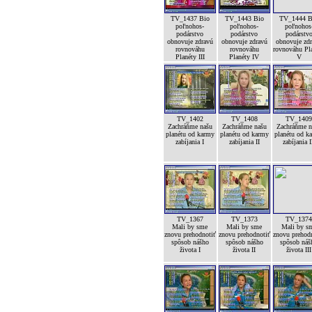
TV_1437 Bio
TV_1443 Bio
TV_1444 B
poľnohos-
poľnohos-
poľnohos
podárstvo
podárstvo
podárstv
obnovuje zdravú
obnovuje zdravú
obnovuje zd
rovnováhu
rovnováhu
rovnováhu Pl
Planéty III
Planéty IV
V
TV_1402
TV_1408
TV_140
Zachráňme našu
Zachráňme našu
Zachráňme n
planétu od karmy
planétu od karmy
planétu od k
zabíjania I
zabíjania II
zabíjania I
TV_1367
TV_1373
TV_137
Mali by sme
Mali by sme
Mali by s
znovu prehodnotiť
znovu prehodnotiť
znovu prehod
spôsob nášho
spôsob nášho
spôsob náš
života I
života II
života III