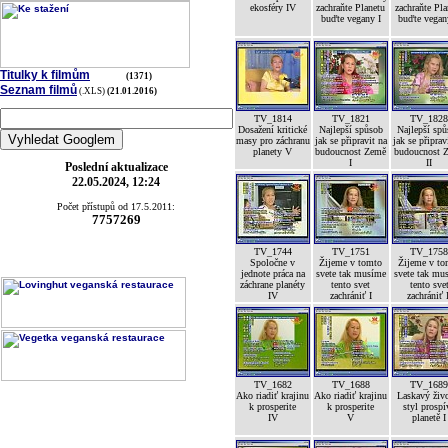
ekosféry IV
zachraňte Planetu
zachraňte Pla
buďte vegany I
buďte vegan
Titulky k filmům
(1371)
Seznam filmů
(.XLS)
(21.01.2016)
TV_1814
TV_1821
TV_182
Dosažení kritické
Najlepší spůsob
Najlepší sp
masy pro záchranu
jak se připravit na
jak se připrav
planety V
budoucnost Země
budoucnost 
I
II
Poslední aktualizace
22.05.2024, 12:24
Počet přístupů od 17.5.2011:
7757269
TV_1744
TV_1751
TV_175
Spoločne v
Žijeme v tomto
Žijeme v to
jednote práca na
svete tak musíme
svete tak mu
záchrane planéty
tento svet
tento sve
IV
zachrániť I
zachrániť 
TV_1682
TV_1688
TV_168
Ako riadiť krajinu
Ako riadiť krajinu
Laskavý živ
k prosperite
k prosperite
styl prospí
IV
V
planetě I