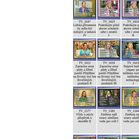
TV_1647
TV_1653
TV_165
Lidská přirozenost
Praktikujte pilně
Praktikujte p
by měla být
abyste ochránili
abyste ochrá
milující a laskavá
sebe i ostatní
sebe i osta
IV
I
II
TV_1612
TV_1618
TV_161
Zastavme erozi
Zastavme erozi
Nejprve bu
půdy a šíření
půdy a šíření
vegany pa
pouští Přejděme
pouští Přejděme
můžeme rozv
na životní styl bez
na životní styl bez
udržiteln
živočišných
živočišných
technolog
produktů II
produktů III
I
TV_1577
TV_1583
TV_158
Včely a jejich
Změnou naší
Změnou na
příspěvek k
stravy ušetříme
stravy ušetř
ekosféře II
vodu pro svět I
vodu pro svě