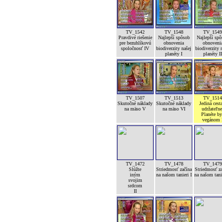
TV_1542
TV_1548
TV_154
Pravdivé riešenie
Najlepší spôsob
Najlepší sp
pre bezuhlíkovú
obnovenia
obnoveni
spoločnosť IV
biodiverzity našej
biodiverzity 
planéty I
planéty I
TV_1507
TV_1513
TV_151
Skutočné náklady
Skutočné náklady
Jediná cest
na mäso V
na mäso VI
udržateľne
Planéte b
vegánom 
TV_1472
TV_1478
TV_147
Slúžte
Striedmosť začína
Striedmosť z
iným
na našom tanieri I
na našom tanie
svojim
srdcom
II