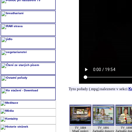
Tyto pořady (.mpg) naleznete v sekci
K
TV_1884
TV_1891
TV_189
Mladí správci
Zachraňte domovy
Zachraňte do