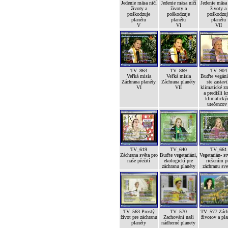
Jedenie mäsa ničí
Jedenie mäsa ničí
Jedenie mäsa
životy a
životy a
životy a
poškodzuje
poškodzuje
poškodzuj
planétu
planétu
planétu
V
VI
VII
TV_863
TV_869
TV_904
Veľká misia
Veľká misia
Buďte vegáni
Záchrana planéty
Záchrana planéty
ste zastavi
VI
VII
klimatické z
a predišli kr
klimatický
utečencov 
TV_619
TV_640
TV_661
Záchrana světa pro
Buďte vegetariáni,
Vegetarián- st
naše přežití
ekologickí pre
riešením p
záchranu planéty
záchranu sve
TV_563 Prostý
TV_570
TV_577 Zách
život pre záchranu
Zachování naší
životov a pla
planéty
nádherné planety