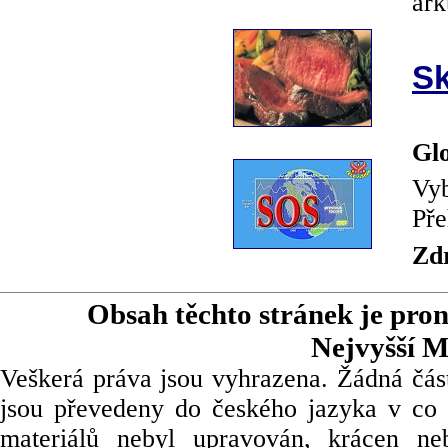
ark
Sk
Glo
Vyb
Pře
Zd
Obsah těchto stránek je pro
Nejvyšší M
Veškerá práva jsou vyhrazena. Žádná část
jsou převedeny do českého jazyka v co 
materiálů nebyl upravován, krácen ne