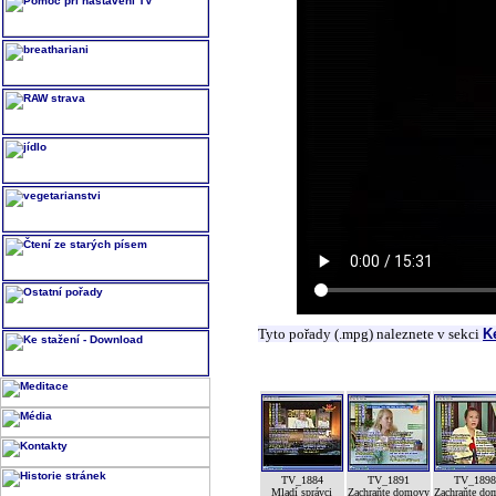
Tyto pořady (.mpg) naleznete v sekci
K
TV_1884
TV_1891
TV_189
Mladí správci
Zachraňte domovy
Zachraňte do