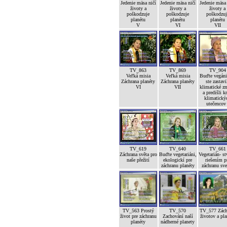
Jedenie mäsa ničí
Jedenie mäsa ničí
Jedenie mäsa
životy a
životy a
životy a
poškodzuje
poškodzuje
poškodzuj
planétu
planétu
planétu
V
VI
VII
TV_863
TV_869
TV_904
Veľká misia
Veľká misia
Buďte vegáni
Záchrana planéty
Záchrana planéty
ste zastavi
VI
VII
klimatické z
a predišli kr
klimatický
utečencov 
TV_619
TV_640
TV_661
Záchrana světa pro
Buďte vegetariáni,
Vegetarián- st
naše přežití
ekologickí pre
riešením p
záchranu planéty
záchranu sve
TV_563 Prostý
TV_570
TV_577 Zách
život pre záchranu
Zachování naší
životov a pla
planéty
nádherné planety