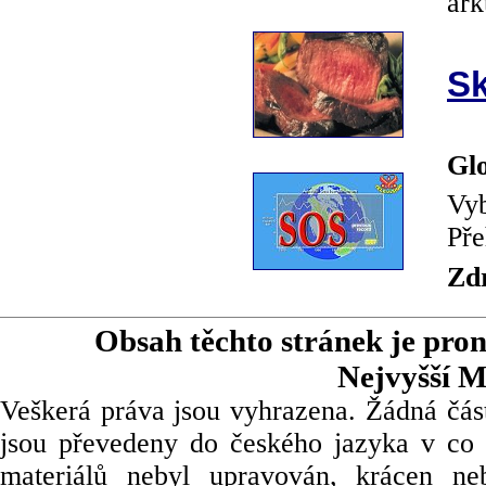
ark
Sk
Glo
Vyb
Pře
Zd
Obsah těchto stránek je pro
Nejvyšší M
Veškerá práva jsou vyhrazena. Žádná část
jsou převedeny do českého jazyka v co 
materiálů nebyl upravován, krácen ne