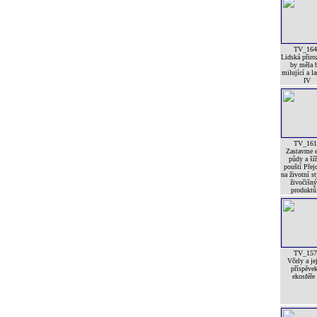
TV_164
Lidská přiro
by měla 
milující a l
IV
TV_161
Zastavme e
půdy a šíř
pouští Pře
na životní st
živočišn
produktů 
TV_157
Včely a je
příspěve
ekosféře 