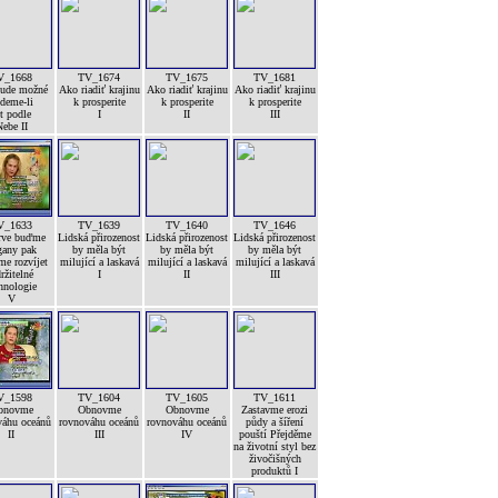
V_1668
TV_1674
TV_1675
TV_1681
bude možné
Ako riadiť krajinu
Ako riadiť krajinu
Ako riadiť krajinu
deme-li
k prosperite
k prosperite
k prosperite
ít podle
I
II
III
ebe II
V_1633
TV_1639
TV_1640
TV_1646
rve buďme
Lidská přirozenost
Lidská přirozenost
Lidská přirozenost
gany pak
by měla být
by měla být
by měla být
e rozvíjet
milující a laskavá
milující a laskavá
milující a laskavá
ržitelné
I
II
III
hnologie
V
V_1598
TV_1604
TV_1605
TV_1611
bnovme
Obnovme
Obnovme
Zastavme erozi
váhu oceánů
rovnováhu oceánů
rovnováhu oceánů
půdy a šíření
II
III
IV
pouští Přejděme
na životní styl bez
živočišných
produktů I