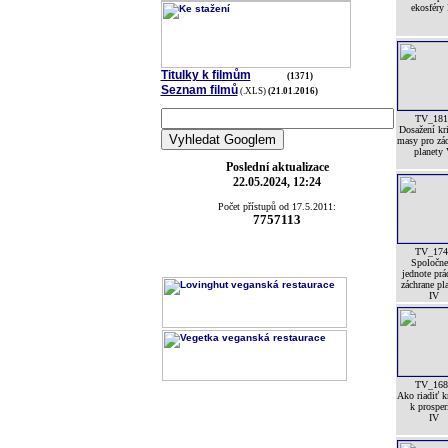
ekosféry
Titulky k filmům
(1371)
Seznam filmů
(.XLS)
(21.01.2016)
TV_181
Dosažení kri
masy pro zá
planety
Poslední aktualizace
22.05.2024, 12:24
Počet přístupů od 17.5.2011:
7757113
TV_174
Spoločne
jednote prá
záchrane pl
IV
TV_168
Ako riadiť k
k prosper
IV