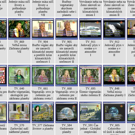
 ničí
Jedenie mäsa ničí
Jedenie mäsa ničí
Buďme
Vytváranie neba na
Vytváranie neba na
Vytvár
a
životy a
životy a
vegetariány
Zemi zároveň so
Zemi zároveň so
Zemi 
je
poškodzuje
poškodzuje
abychom
zastavením
zastavením
za
planétu
planétu
zachránili sebe i
klimatických
klimatických
kli
VI
VII
planetu
zmien I
zmien II
zm
3
TV_869
TV_904
TV_905
TV_911
TV_912
T
sia
Veľká misia
Buďte vegáni aby
Buďte vegáni aby
Jedovatý plyn v
Jedovatý plyn v
Jedeni
anéty
Záchrana planéty
ste zastavili
ste zastavili
oceáne a v
oceáne a v
ž
VII
klimatické zmeny
klimatické zmeny
atmosfére
atmosfére
po
a predišli kríze
a predišli kríze
I
II
p
klimatických
klimatických
utečencov I
utečencov II
9
TV_640
TV_661
TV_668
TV_695
TV_848
T
ta pro
Buďte vegetariáni,
Vegetarián- stvo je
Vegetarián- stvo je
Šírenie vegetarián-
Veľká misia
Veľ
ití
ekologickí pre
riešením pre
riešením pre
skeho riešenia II
Záchrana planéty I
Záchr
záchranu planéty
záchranu sveta I
záchranu sveta II
ostý
TV_570
TV_577 Záchrana
TV_584
TV_591 Čas
TV_605
TV
chranu
Zachování naší
životov a planéty
Ozdravenie
jednat - Globální
Celosvěto-
rov
nádherné planety
planéty
oteplování
vé úsilí k záchraně
ekos