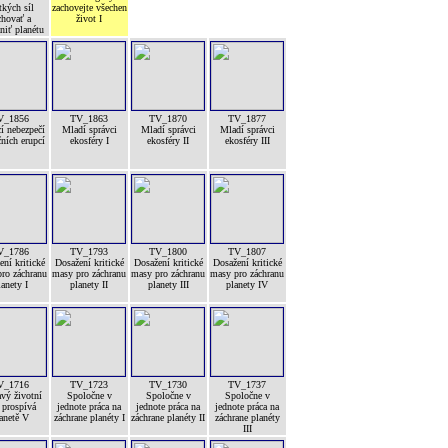
tkých síl
zachovejte všechen
chovať a
život I
niť planétu
V_1856
TV_1863
TV_1870
TV_1877
í nebezpečí
Mladí správci
Mladí správci
Mladí správci
ních erupcí
ekosféry I
ekosféry II
ekosféry III
V_1786
TV_1793
TV_1800
TV_1807
ní kritické
Dosažení kritické
Dosažení kritické
Dosažení kritické
ro záchranu
masy pro záchranu
masy pro záchranu
masy pro záchranu
lanety I
planety II
planety III
planety IV
V_1716
TV_1723
TV_1730
TV_1737
vý životní
Spoločne v
Spoločne v
Spoločne v
 prospívá
jednote práca na
jednote práca na
jednote práca na
anetě V
záchrane planéty I
záchrane planéty II
záchrane planéty
III