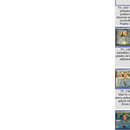
TV_1437 
poľnoho
podárst
obnovuje z
rovnová
Planéty I
TV_140
Zachráňme 
planétu od 
zabíjania
TV_136
Mali by 
znovu preho
spôsob ná
života 