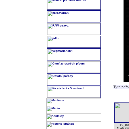
Tyto pořa
TV_188
Mladí spr