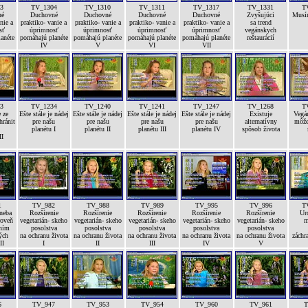
3
TV_1304
TV_1310
TV_1311
TV_1317
TV_1331
T
né
Duchovné
Duchovné
Duchovné
Duchovné
Zvyšujúci
Musí
nie a
praktiko- vanie a
praktiko- vanie a
praktiko- vanie a
praktiko- vanie a
sa trend
sť
úprimnosť
úprimnosť
úprimnosť
úprimnosť
vegánskych
anéte
pomáhajú planéte
pomáhajú planéte
pomáhajú planéte
pomáhajú planéte
reštaurácií
IV
V
VI
VII
3
TV_1234
TV_1240
TV_1241
TV_1247
TV_1268
T
 ze
Ešte stále je nádej
Ešte stále je nádej
Ešte stále je nádej
Ešte stále je nádej
Existuje
Vegán
hránit
pre našu
pre našu
pre našu
pre našu
alternatívny
môže
planétu I
planétu II
planétu III
planétu IV
spôsob života
II
1
TV_982
TV_988
TV_989
TV_995
TV_996
T
 neba
Rozšírenie
Rozšírenie
Rozšírenie
Rozšírenie
Rozšírenie
Ur
roveň
vegetarián- skeho
vegetarián- skeho
vegetarián- skeho
vegetarián- skeho
vegetarián- skeho
m
ením
posolstva
posolstva
posolstva
posolstva
posolstva
ých
na ochranu života
na ochranu života
na ochranu života
na ochranu života
na ochranu života
záchr
II
I
II
III
IV
V
6
TV_947
TV_953
TV_954
TV_960
TV_961
T