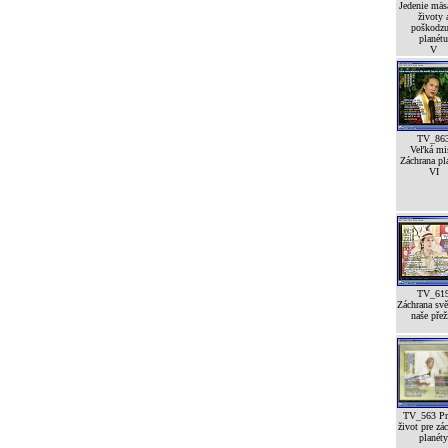
Jedenie mäsa
životy 
poškodzu
planétu
V
TV_86
Veľká mi
Záchrana pl
VI
TV_61
Záchrana svě
naše přež
TV_563 Pr
život pre zá
planéty