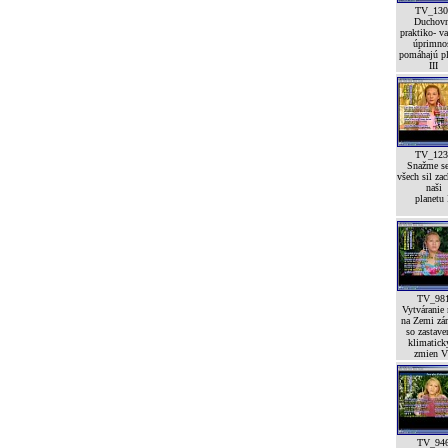
TV_130
Duchov
praktiko- va
úprimno
pomáhajú pl
III
TV_123
Snažme se
všech sil zac
naši
planetu 
TV_98
Vytváranie
na Zemi zá
so zastav
klimatick
zmien V
TV_94