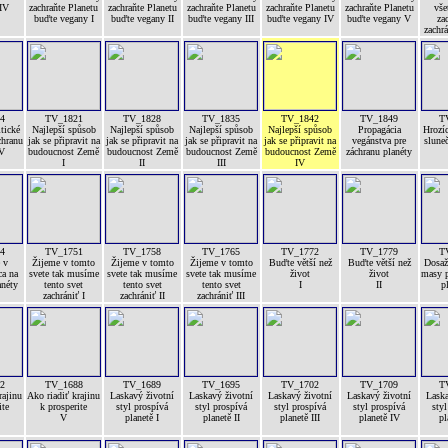
 IV
zachraňte Planetu
zachraňte Planetu
zachraňte Planetu
zachraňte Planetu
zachraňte Planetu
vše
buďte vegany I
buďte vegany II
buďte vegany III
buďte vegany IV
buďte vegany V
za
zachrá
4
TV_1821
TV_1828
TV_1835
TV_1842
TV_1849
T
tické
Najlepší spůsob
Najlepší spůsob
Najlepší spůsob
Najlepší spůsob
Propagácia
Hrozíc
chranu
jak se připravit na
jak se připravit na
jak se připravit na
jak se připravit na
vegánstva pre
sluneč
 V
budoucnost Země
budoucnost Země
budoucnost Země
budoucnost Země
záchranu planéty
I
II
III
IV
4
TV_1751
TV_1758
TV_1765
TV_1772
TV_1779
T
 v
Žijeme v tomto
Žijeme v tomto
Žijeme v tomto
Buďte větší než
Buďte větší než
Dosaže
ca na
svete tak musíme
svete tak musíme
svete tak musíme
život
život
masy p
anéty
tento svet
tento svet
tento svet
I
II
p
zachrániť I
zachrániť II
zachrániť III
2
TV_1688
TV_1689
TV_1695
TV_1702
TV_1709
T
rajinu
Ako riadiť krajinu
Laskavý životní
Laskavý životní
Laskavý životní
Laskavý životní
Laska
ite
k prosperite
styl prospívá
styl prospívá
styl prospívá
styl prospívá
styl
V
planetě I
planetě II
planetě III
planetě IV
pl