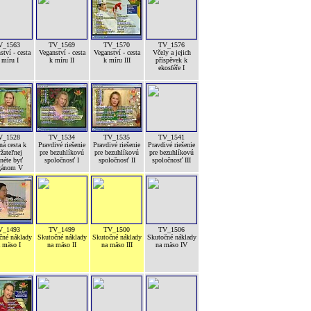
V_1563
TV_1569
TV_1570
TV_1576
ství - cesta
Veganství - cesta
Veganství - cesta
Včely a jejich
 míru I
k míru II
k míru III
příspěvek k
ekosféře I
V_1528
TV_1534
TV_1535
TV_1541
ná cesta k
Pravdivé riešenie
Pravdivé riešenie
Pravdivé riešenie
žateľnej
pre bezuhlíkovú
pre bezuhlíkovú
pre bezuhlíkovú
néte byť
spoločnosť I
spoločnosť II
spoločnosť III
gánom V
V_1493
TV_1499
TV_1500
TV_1506
čné náklady
Skutočné náklady
Skutočné náklady
Skutočné náklady
 mäso I
na mäso II
na mäso III
na mäso IV