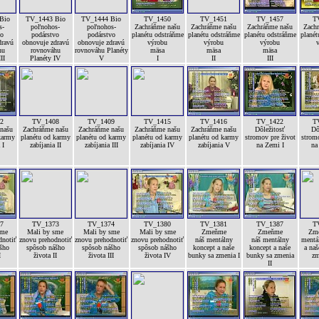
Bio
TV_1443 Bio
TV_1444 Bio
TV_1450
TV_1451
TV_1457
T
s-
poľnohos-
poľnohos-
Zachráňme našu
Zachráňme našu
Zachráňme našu
Zach
vo
podárstvo
podárstvo
planétu odstráňme
planétu odstráňme
planétu odstráňme
planét
dravú
obnovuje zdravú
obnovuje zdravú
výrobu
výrobu
výrobu
hu
rovnováhu
rovnováhu Planéty
mäsa
mäsa
mäsa
II
Planéty IV
V
I
II
III
2
TV_1408
TV_1409
TV_1415
TV_1416
TV_1422
T
našu
Zachráňme našu
Zachráňme našu
Zachráňme našu
Zachráňme našu
Dôležitosť
Dô
karmy
planétu od karmy
planétu od karmy
planétu od karmy
planétu od karmy
stromov pre život
stromo
 I
zabíjania II
zabíjania III
zabíjania IV
zabíjania V
na Zemi I
na
7
TV_1373
TV_1374
TV_1380
TV_1381
TV_1387
T
sme
Mali by sme
Mali by sme
Mali by sme
Zmeňme
Zmeňme
Zme
dnotiť
znovu prehodnotiť
znovu prehodnotiť
znovu prehodnotiť
náš mentálny
náš mentálny
mentá
šho
spôsob nášho
spôsob nášho
spôsob nášho
koncept a naše
koncept a naše
a naš
I
života II
života III
života IV
bunky sa zmenia I
bunky sa zmenia
zm
II