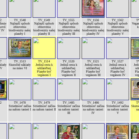
2
TV_1548
TV_1549
TV_1555
TV_1556
TV_1562
T
šenie
Najlepší spôsob
Najlepší spôsob
Najlepší spôsob
Najlepší spôsob
Najlepší spôsob
Vegan
íkovú
obnovenia
obnovenia
obnovenia
obnovenia
obnovenia
k
ť IV
biodiverzity našej
biodiverzity našej
biodiverzity našej
biodiverzity našej
biodiverzity našej
planéty I
planéty II
planéty III
planéty IV
planéty V
7
TV_1513
TV_1514
TV_1520
TV_1521
TV_1527
T
klady
Skutočné náklady
Jediná cesta k
Jediná cesta k
Jediná cesta k
Jediná cesta k
Jedi
 V
na mäso VI
udržateľnej
udržateľnej
udržateľnej
udržateľnej
udr
Planéte byť
Planéte byť
Planéte byť
Planéte byť
Pla
vegánom I
vegánom II
vegánom III
vegánom IV
ve
2
TV_1478
TV_1479
TV_1485
TV_1486
TV_1492
T
Striedmosť začína
Striedmosť začína
Striedmosť začína
Striedmosť začína
Striedmosť začína
Skuto
na našom tanieri I
na našom tanieri II
na našom tanieri
na našom tanieri
na našom tanieri
na
III
IV
V