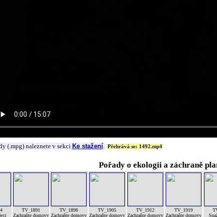
dy (.mpg) naleznete v sekci
Ke stažení
.
Přehrává se: 1492.mp4
Pořady o ekologii a záchraně pla
4
TV_1891
TV_1898
TV_1905
TV_1912
TV_1919
T
ávci
Zachraňte domovy
Zachraňte domovy
Zachraňte domovy
Zachraňte domovy
Zachraňte domovy
Sna