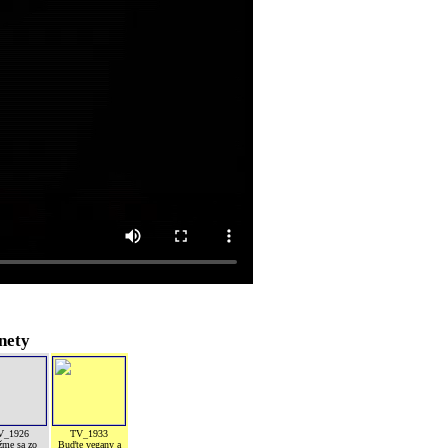
nety
V_1926
TV_1933
žme sa zo
Buďte vegany a