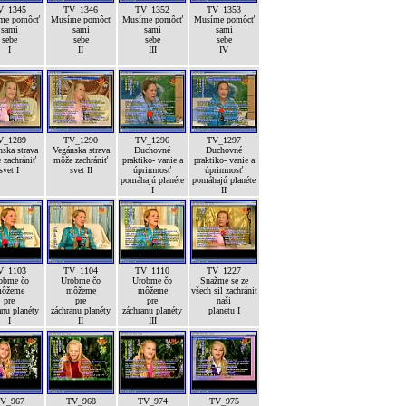
V_1345
TV_1346
TV_1352
TV_1353
me pomôcť
Musíme pomôcť
Musíme pomôcť
Musíme pomôcť
sami
sami
sami
sami
sebe
sebe
sebe
sebe
I
II
III
IV
V_1289
TV_1290
TV_1296
TV_1297
ska strava
Vegánska strava
Duchovné
Duchovné
 zachrániť
môže zachrániť
praktiko- vanie a
praktiko- vanie a
svet I
svet II
úprimnosť
úprimnosť
pomáhajú planéte
pomáhajú planéte
I
II
V_1103
TV_1104
TV_1110
TV_1227
obme čo
Urobme čo
Urobme čo
Snažme se ze
ôžeme
môžeme
môžeme
všech sil zachránit
pre
pre
pre
naši
anu planéty
záchranu planéty
záchranu planéty
planetu I
I
II
III
V_967
TV_968
TV_974
TV_975