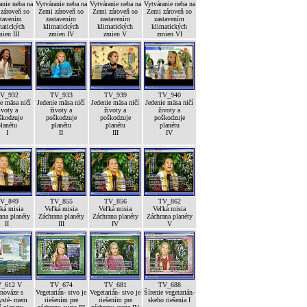
anie neba na
Vytváranie neba na
Vytváranie neba na
Vytváranie neba na
zároveň so
Zemi zároveň so
Zemi zároveň so
Zemi zároveň so
stavením
zastavením
zastavením
zastavením
matických
klimatických
klimatických
klimatických
ien III
zmien IV
zmien V
zmien VI
V_932
TV_933
TV_939
TV_940
e mäsa ničí
Jedenie mäsa ničí
Jedenie mäsa ničí
Jedenie mäsa ničí
ivoty a
životy a
životy a
životy a
škodzuje
poškodzuje
poškodzuje
poškodzuje
lanétu
planétu
planétu
planétu
I
II
III
IV
V_849
TV_855
TV_856
TV_862
ká misia
Veľká misia
Veľká misia
Veľká misia
ana planéty
Záchrana planéty
Záchrana planéty
Záchrana planéty
II
III
IV
V
_612 V
TV_674
TV_681
TV_688
nováze s
Vegetarián- stvo je
Vegetarián- stvo je
Šírenie vegetarián-
ysté- mem
riešením pre
riešením pre
skeho riešenia I