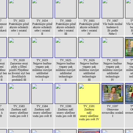
7
TV_1653
TV_1654
TV_1660
TV_1661
TV_1667
T
zenost
Praktikujte pilně
Praktikujte pilně
Praktikujte pilně
Praktikujte pilně
Vše bude možné
Vše 
být
abyste ochránili
abyste ochránili
abyste ochránili
abyste ochránili
budeme-li
bu
askavá
sebe i ostatní
sebe i ostatní
sebe i ostatní
sebe i ostatní
žít podle
ž
I
II
III
IV
Nebe I
N
2
TV_1618
TV_1619
TV_1625
TV_1626
TV_1632
T
rozi
Zastavme erozi
Nejprve buďme
Nejprve buďme
Nejprve buďme
Nejprve buďme
Nejp
ení
půdy a šíření
vegany pak
vegany pak
vegany pak
vegany pak
ve
jděme
pouští Přejděme
můžeme rozvíjet
můžeme rozvíjet
můžeme rozvíjet
můžeme rozvíjet
můžem
yl bez
na životní styl bez
udržitelné
udržitelné
udržitelné
udržitelné
ud
ých
živočišných
technologie
technologie
technologie
technologie
tec
II
produktů III
I
II
III
IV
7
TV_1583
TV_1584
TV_1590
TV_1591
TV_1597
T
jich
Změnou naší
Změnou naší
Změnou naší
Změnou
Obnovme
O
k k
stravy ušetříme
stravy ušetříme
stravy ušetříme
naší
rovnováhu oceánů
rovno
II
vodu pro svět I
vodu pro svět II
vodu pro svět III
stravy ušetříme
I
vodu pro svět IV