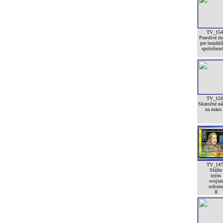
TV_154
Pravdivé rie
pre bezuhl
spoločnos
TV_150
Skutočné ná
na mäso
TV_147
Slúžte
iným
svojim
srdcom
II