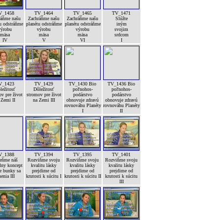
V_1458
TV_1464
TV_1465
TV_1471
ráňme našu
Zachráňme našu
Zachráňme našu
Slúžte
u odstráňme
planétu odstráňme
planétu odstráňme
iným
výrobu
výrobu
výrobu
svojim
mäsa
mäsa
mäsa
srdcom
IV
V
VI
I
V_1423
TV_1429
TV_1430 Bio
TV_1436 Bio
ležitosť
Dôležitosť
poľnohos-
poľnohos-
v pre život
stromov pre život
podárstvo
podárstvo
 Zemi II
na Zemi III
obnovuje zdravú
obnovuje zdravú
rovnováhu Planéty
rovnováhu Planéty
I
II
V_1388
TV_1394
TV_1395
TV_1401
ňme náš
Rozviňme svoju
Rozviňme svoju
Rozviňme svoju
lny koncept
kvalitu lásky
kvalitu lásky
kvalitu lásky
e bunky sa
prejdime od
prejdime od
prejdime od
enia III
krutosti k súcitu I
krutosti k súcitu II
krutosti k súcitu
III