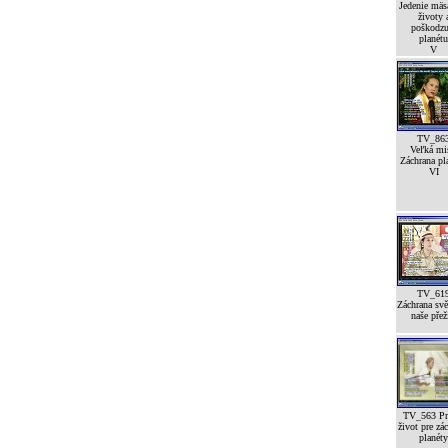
Jedenie mäsa
životy 
poškodzu
planétu
V
TV_86
Veľká mi
Záchrana pl
VI
TV_61
Záchrana svě
naše přež
TV_563 Pr
život pre zá
planéty