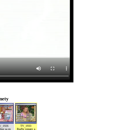
nety
V_1926
TV_1933
žme sa zo
Buďte vegany a