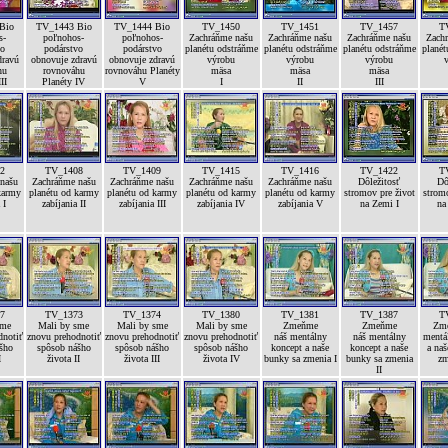
Bio
TV_1443 Bio
TV_1444 Bio
TV_1450
TV_1451
TV_1457
T
s-
poľnohos-
poľnohos-
Zachráňme našu
Zachráňme našu
Zachráňme našu
Zach
vo
podárstvo
podárstvo
planétu odstráňme
planétu odstráňme
planétu odstráňme
planét
dravú
obnovuje zdravú
obnovuje zdravú
výrobu
výrobu
výrobu
hu
rovnováhu
rovnováhu Planéty
mäsa
mäsa
mäsa
II
Planéty IV
V
I
II
III
2
TV_1408
TV_1409
TV_1415
TV_1416
TV_1422
T
našu
Zachráňme našu
Zachráňme našu
Zachráňme našu
Zachráňme našu
Dôležitosť
Dô
karmy
planétu od karmy
planétu od karmy
planétu od karmy
planétu od karmy
stromov pre život
stromo
 I
zabíjania II
zabíjania III
zabíjania IV
zabíjania V
na Zemi I
na
7
TV_1373
TV_1374
TV_1380
TV_1381
TV_1387
T
sme
Mali by sme
Mali by sme
Mali by sme
Zmeňme
Zmeňme
Zme
dnotiť
znovu prehodnotiť
znovu prehodnotiť
znovu prehodnotiť
náš mentálny
náš mentálny
mentá
šho
spôsob nášho
spôsob nášho
spôsob nášho
koncept a naše
koncept a naše
a naš
I
života II
života III
života IV
bunky sa zmenia I
bunky sa zmenia
zm
II