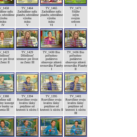
V_1458
TV_1464
TV_1465
TV_1471
ráňme našu
Zachráňme našu
Zachráňme našu
Slúžte
u odstráňme
planétu odstráňme
planétu odstráňme
iným
výrobu
výrobu
výrobu
svojim
mäsa
mäsa
mäsa
srdcom
IV
V
VI
I
V_1423
TV_1429
TV_1430 Bio
TV_1436 Bio
ležitosť
Dôležitosť
poľnohos-
poľnohos-
v pre život
stromov pre život
podárstvo
podárstvo
 Zemi II
na Zemi III
obnovuje zdravú
obnovuje zdravú
rovnováhu Planéty
rovnováhu Planéty
I
II
V_1388
TV_1394
TV_1395
TV_1401
ňme náš
Rozviňme svoju
Rozviňme svoju
Rozviňme svoju
lny koncept
kvalitu lásky
kvalitu lásky
kvalitu lásky
e bunky sa
prejdime od
prejdime od
prejdime od
enia III
krutosti k súcitu I
krutosti k súcitu II
krutosti k súcitu
III