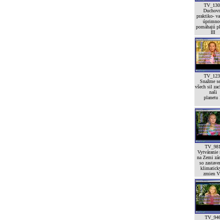
TV_130
Duchov
praktiko- va
úprimno
pomáhajú pl
III
TV_123
Snažme se
všech sil zac
naši
planetu 
TV_98
Vytváranie
na Zemi zá
so zastav
klimatick
zmien V
TV_94