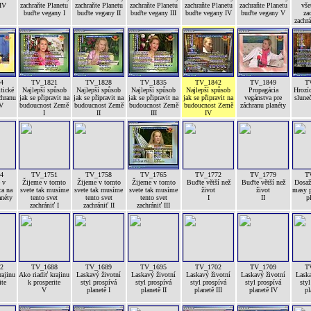
 IV
zachraňte Planetu
zachraňte Planetu
zachraňte Planetu
zachraňte Planetu
zachraňte Planetu
vše
buďte vegany I
buďte vegany II
buďte vegany III
buďte vegany IV
buďte vegany V
za
zachrá
4
TV_1821
TV_1828
TV_1835
TV_1842
TV_1849
T
tické
Najlepší spůsob
Najlepší spůsob
Najlepší spůsob
Najlepší spůsob
Propagácia
Hrozíc
chranu
jak se připravit na
jak se připravit na
jak se připravit na
jak se připravit na
vegánstva pre
sluneč
 V
budoucnost Země
budoucnost Země
budoucnost Země
budoucnost Země
záchranu planéty
I
II
III
IV
4
TV_1751
TV_1758
TV_1765
TV_1772
TV_1779
T
 v
Žijeme v tomto
Žijeme v tomto
Žijeme v tomto
Buďte větší než
Buďte větší než
Dosaže
ca na
svete tak musíme
svete tak musíme
svete tak musíme
život
život
masy p
anéty
tento svet
tento svet
tento svet
I
II
p
zachrániť I
zachrániť II
zachrániť III
2
TV_1688
TV_1689
TV_1695
TV_1702
TV_1709
T
rajinu
Ako riadiť krajinu
Laskavý životní
Laskavý životní
Laskavý životní
Laskavý životní
Laska
ite
k prosperite
styl prospívá
styl prospívá
styl prospívá
styl prospívá
styl
V
planetě I
planetě II
planetě III
planetě IV
pl