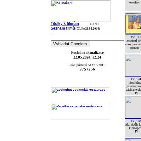
ekosféry
Titulky k filmům
(1371)
Seznam filmů
(.XLS)
(21.01.2016)
TV_181
Dosažení kri
masy pro zá
planety
Poslední aktualizace
22.05.2024, 12:24
Počet přístupů od 17.5.2011:
7757256
TV_174
Spoločne
jednote prá
záchrane pl
IV
TV_168
Ako riadiť k
k prosper
IV