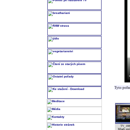
Tyto pořa
TV_188
Mladí spr