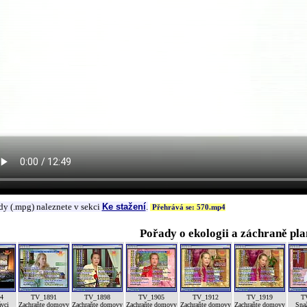
dy (.mpg) naleznete v sekci
Ke stažení
.
Přehrává se: 570.mp4
Pořady o ekologii a záchraně pla
4
TV_1891
TV_1898
TV_1905
TV_1912
TV_1919
T
ávci
Zachraňte domovy
Zachraňte domovy
Zachraňte domovy
Zachraňte domovy
Zachraňte domovy
Sna