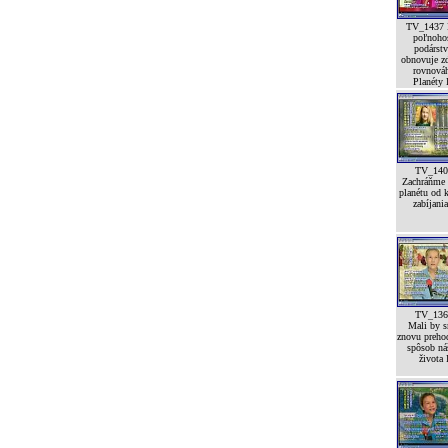
TV_1437 
poľnoho
podárst
obnovuje z
rovnová
Planéty I
TV_140
Zachráňme 
planétu od 
zabíjania
TV_136
Mali by 
znovu preho
spôsob ná
života 