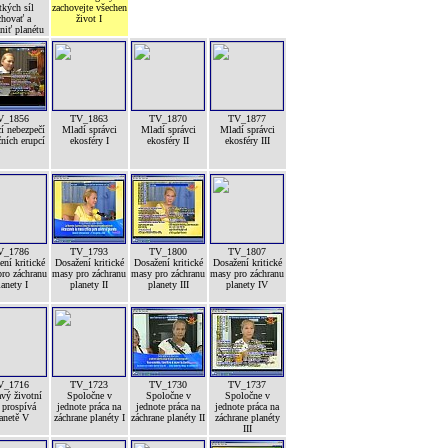
tkých síl
zachovejte všechen
chovať a
život I
niť planétu
V_1856
TV_1863
TV_1870
TV_1877
í nebezpečí
Mladí správci
Mladí správci
Mladí správci
ních erupcí
ekosféry I
ekosféry II
ekosféry III
V_1786
TV_1793
TV_1800
TV_1807
ní kritické
Dosažení kritické
Dosažení kritické
Dosažení kritické
ro záchranu
masy pro záchranu
masy pro záchranu
masy pro záchranu
lanety I
planety II
planety III
planety IV
V_1716
TV_1723
TV_1730
TV_1737
vý životní
Spoločne v
Spoločne v
Spoločne v
 prospívá
jednote práca na
jednote práca na
jednote práca na
anetě V
záchrane planéty I
záchrane planéty II
záchrane planéty
III