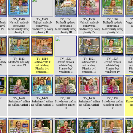
2
TV_1548
TV_1549
TV_1555
TV_1556
TV_1562
T
šenie
Najlepší spôsob
Najlepší spôsob
Najlepší spôsob
Najlepší spôsob
Najlepší spôsob
Vegan
íkovú
obnovenia
obnovenia
obnovenia
obnovenia
obnovenia
k
ť IV
biodiverzity našej
biodiverzity našej
biodiverzity našej
biodiverzity našej
biodiverzity našej
planéty I
planéty II
planéty III
planéty IV
planéty V
7
TV_1513
TV_1514
TV_1520
TV_1521
TV_1527
T
klady
Skutočné náklady
Jediná cesta k
Jediná cesta k
Jediná cesta k
Jediná cesta k
Jedi
 V
na mäso VI
udržateľnej
udržateľnej
udržateľnej
udržateľnej
udr
Planéte byť
Planéte byť
Planéte byť
Planéte byť
Pla
vegánom I
vegánom II
vegánom III
vegánom IV
ve
2
TV_1478
TV_1479
TV_1485
TV_1486
TV_1492
T
Striedmosť začína
Striedmosť začína
Striedmosť začína
Striedmosť začína
Striedmosť začína
Skuto
na našom tanieri I
na našom tanieri II
na našom tanieri
na našom tanieri
na našom tanieri
na
III
IV
V