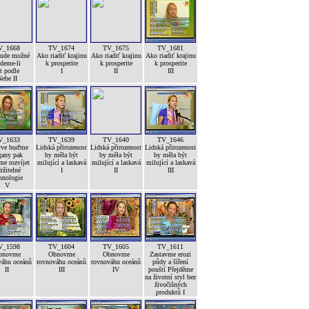
V_1668
TV_1674
TV_1675
TV_1681
bude možné
Ako riadiť krajinu
Ako riadiť krajinu
Ako riadiť krajinu
deme-li
k prosperite
k prosperite
k prosperite
ít podle
I
II
III
ebe II
V_1633
TV_1639
TV_1640
TV_1646
rve buďme
Lidská přirozenost
Lidská přirozenost
Lidská přirozenost
gany pak
by měla být
by měla být
by měla být
e rozvíjet
milující a laskavá
milující a laskavá
milující a laskavá
ržitelné
I
II
III
hnologie
V
V_1598
TV_1604
TV_1605
TV_1611
bnovme
Obnovme
Obnovme
Zastavme erozi
váhu oceánů
rovnováhu oceánů
rovnováhu oceánů
půdy a šíření
II
III
IV
pouští Přejděme
na životní styl bez
živočišných
produktů I