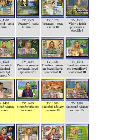
V_1563
TV_1569
TV_1570
TV_1576
ství - cesta
Veganství - cesta
Veganství - cesta
Včely a jejich
 míru I
k míru II
k míru III
příspěvek k
ekosféře I
V_1528
TV_1534
TV_1535
TV_1541
ná cesta k
Pravdivé riešenie
Pravdivé riešenie
Pravdivé riešenie
žateľnej
pre bezuhlíkovú
pre bezuhlíkovú
pre bezuhlíkovú
néte byť
spoločnosť I
spoločnosť II
spoločnosť III
gánom V
V_1493
TV_1499
TV_1500
TV_1506
čné náklady
Skutočné náklady
Skutočné náklady
Skutočné náklady
 mäso I
na mäso II
na mäso III
na mäso IV