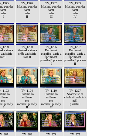
V_1345
TV_1346
TV_1352
TV_1353
me pomôcť
Musíme pomôcť
Musíme pomôcť
Musíme pomôcť
sami
sami
sami
sami
sebe
sebe
sebe
sebe
I
II
III
IV
V_1289
TV_1290
TV_1296
TV_1297
ska strava
Vegánska strava
Duchovné
Duchovné
 zachrániť
môže zachrániť
praktiko- vanie a
praktiko- vanie a
svet I
svet II
úprimnosť
úprimnosť
pomáhajú planéte
pomáhajú planéte
I
II
V_1103
TV_1104
TV_1110
TV_1227
obme čo
Urobme čo
Urobme čo
Snažme se ze
ôžeme
môžeme
môžeme
všech sil zachránit
pre
pre
pre
naši
anu planéty
záchranu planéty
záchranu planéty
planetu I
I
II
III
V_967
TV_968
TV_974
TV_975