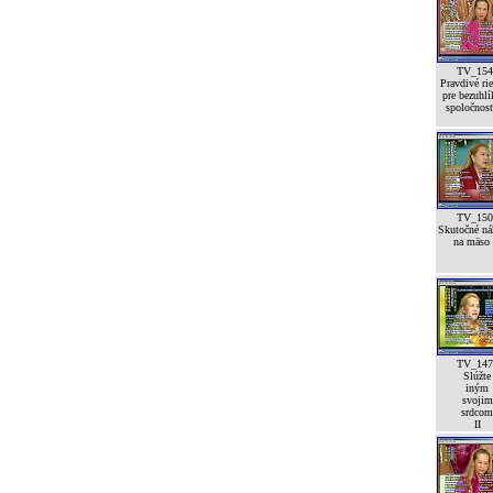
TV_154
Pravdivé rie
pre bezuhl
spoločnos
TV_150
Skutočné ná
na mäso
TV_147
Slúžte
iným
svojim
srdcom
II