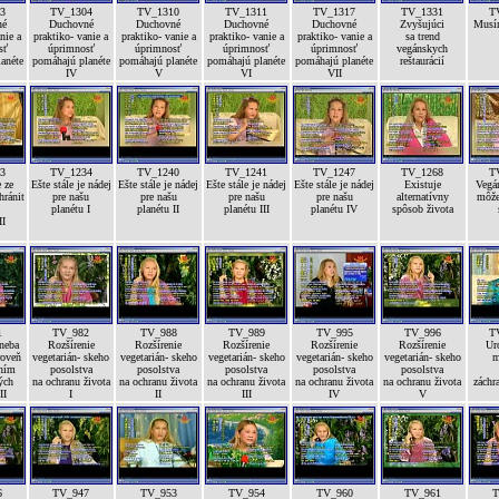
3
TV_1304
TV_1310
TV_1311
TV_1317
TV_1331
T
né
Duchovné
Duchovné
Duchovné
Duchovné
Zvyšujúci
Musí
nie a
praktiko- vanie a
praktiko- vanie a
praktiko- vanie a
praktiko- vanie a
sa trend
sť
úprimnosť
úprimnosť
úprimnosť
úprimnosť
vegánskych
anéte
pomáhajú planéte
pomáhajú planéte
pomáhajú planéte
pomáhajú planéte
reštaurácií
IV
V
VI
VII
3
TV_1234
TV_1240
TV_1241
TV_1247
TV_1268
T
 ze
Ešte stále je nádej
Ešte stále je nádej
Ešte stále je nádej
Ešte stále je nádej
Existuje
Vegán
hránit
pre našu
pre našu
pre našu
pre našu
alternatívny
môže
planétu I
planétu II
planétu III
planétu IV
spôsob života
II
1
TV_982
TV_988
TV_989
TV_995
TV_996
T
 neba
Rozšírenie
Rozšírenie
Rozšírenie
Rozšírenie
Rozšírenie
Ur
roveň
vegetarián- skeho
vegetarián- skeho
vegetarián- skeho
vegetarián- skeho
vegetarián- skeho
m
ením
posolstva
posolstva
posolstva
posolstva
posolstva
ých
na ochranu života
na ochranu života
na ochranu života
na ochranu života
na ochranu života
záchr
II
I
II
III
IV
V
6
TV_947
TV_953
TV_954
TV_960
TV_961
T