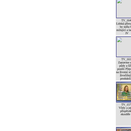
TV_164
Lidská přiro
by měla 
milující a l
IV
TV_161
Zastavme e
půdy a šíř
pouští Pře
na životní st
živočišn
produktů 
TV_157
Včely a je
příspěve
ekosféře 