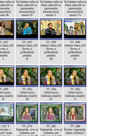
anie neba na
Vytváranie neba na
Vytváranie neba na
Vytváranie neba na
zároveň so
Zemi zároveň so
Zemi zároveň so
Zemi zároveň so
stavením
zastavením
zastavením
zastavením
matických
klimatických
klimatických
klimatických
ien III
zmien IV
zmien V
zmien VI
V_932
TV_933
TV_939
TV_940
e mäsa ničí
Jedenie mäsa ničí
Jedenie mäsa ničí
Jedenie mäsa ničí
ivoty a
životy a
životy a
životy a
škodzuje
poškodzuje
poškodzuje
poškodzuje
lanétu
planétu
planétu
planétu
I
II
III
IV
V_849
TV_855
TV_856
TV_862
ká misia
Veľká misia
Veľká misia
Veľká misia
ana planéty
Záchrana planéty
Záchrana planéty
Záchrana planéty
II
III
IV
V
_612 V
TV_674
TV_681
TV_688
nováze s
Vegetarián- stvo je
Vegetarián- stvo je
Šírenie vegetarián-
ysté- mem
riešením pre
riešením pre
skeho riešenia I