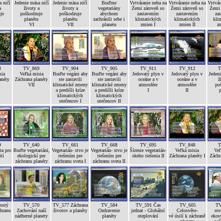
 ničí
Jedenie mäsa ničí
Jedenie mäsa ničí
Buďme
Vytváranie neba na
Vytváranie neba na
Vytvár
a
životy a
životy a
vegetariány
Zemi zároveň so
Zemi zároveň so
Zemi 
je
poškodzuje
poškodzuje
abychom
zastavením
zastavením
za
planétu
planétu
zachránili sebe i
klimatických
klimatických
kli
VI
VII
planetu
zmien I
zmien II
zm
3
TV_869
TV_904
TV_905
TV_911
TV_912
T
sia
Veľká misia
Buďte vegáni aby
Buďte vegáni aby
Jedovatý plyn v
Jedovatý plyn v
Jedeni
anéty
Záchrana planéty
ste zastavili
ste zastavili
oceáne a v
oceáne a v
ž
VII
klimatické zmeny
klimatické zmeny
atmosfére
atmosfére
po
a predišli kríze
a predišli kríze
I
II
p
klimatických
klimatických
utečencov I
utečencov II
9
TV_640
TV_661
TV_668
TV_695
TV_848
T
ta pro
Buďte vegetariáni,
Vegetarián- stvo je
Vegetarián- stvo je
Šírenie vegetarián-
Veľká misia
Veľ
ití
ekologickí pre
riešením pre
riešením pre
skeho riešenia II
Záchrana planéty I
Záchr
záchranu planéty
záchranu sveta I
záchranu sveta II
ostý
TV_570
TV_577 Záchrana
TV_584
TV_591 Čas
TV_605
TV
chranu
Zachování naší
životov a planéty
Ozdravenie
jednat - Globální
Celosvěto-
rov
nádherné planety
planéty
oteplování
vé úsilí k záchraně
ekos