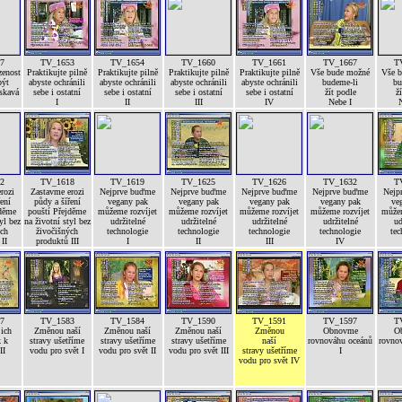
7
TV_1653
TV_1654
TV_1660
TV_1661
TV_1667
T
zenost
Praktikujte pilně
Praktikujte pilně
Praktikujte pilně
Praktikujte pilně
Vše bude možné
Vše 
být
abyste ochránili
abyste ochránili
abyste ochránili
abyste ochránili
budeme-li
bu
askavá
sebe i ostatní
sebe i ostatní
sebe i ostatní
sebe i ostatní
žít podle
ž
I
II
III
IV
Nebe I
N
2
TV_1618
TV_1619
TV_1625
TV_1626
TV_1632
T
rozi
Zastavme erozi
Nejprve buďme
Nejprve buďme
Nejprve buďme
Nejprve buďme
Nejp
ení
půdy a šíření
vegany pak
vegany pak
vegany pak
vegany pak
ve
jděme
pouští Přejděme
můžeme rozvíjet
můžeme rozvíjet
můžeme rozvíjet
můžeme rozvíjet
můžem
yl bez
na životní styl bez
udržitelné
udržitelné
udržitelné
udržitelné
ud
ých
živočišných
technologie
technologie
technologie
technologie
tec
II
produktů III
I
II
III
IV
7
TV_1583
TV_1584
TV_1590
TV_1591
TV_1597
T
jich
Změnou naší
Změnou naší
Změnou naší
Změnou
Obnovme
O
k k
stravy ušetříme
stravy ušetříme
stravy ušetříme
naší
rovnováhu oceánů
rovno
II
vodu pro svět I
vodu pro svět II
vodu pro svět III
stravy ušetříme
I
vodu pro svět IV