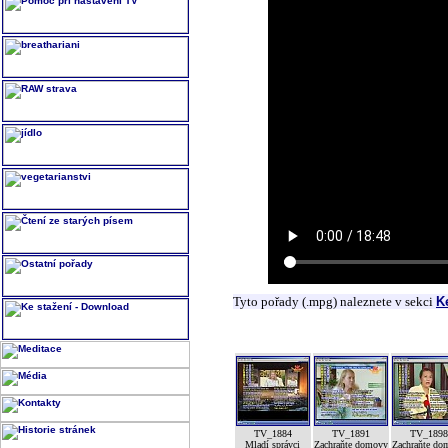
Tyto pořady (.mpg) naleznete v sekci
K
TV_1884
TV_1891
TV_189
Mladí správci
Zachraňte domovy
Zachraňte do