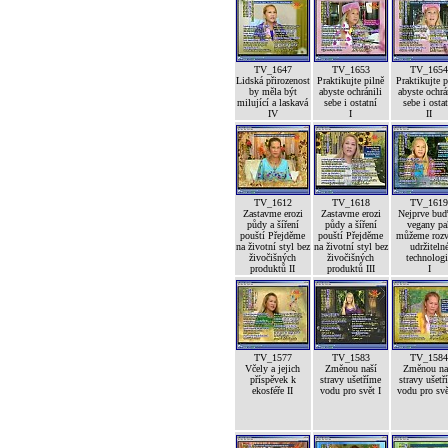
TV_1647
TV_1653
TV_165
Lidská přirozenost
Praktikujte pilně
Praktikujte p
by měla být
abyste ochránili
abyste ochrá
milující a laskavá
sebe i ostatní
sebe i osta
IV
I
II
TV_1612
TV_1618
TV_161
Zastavme erozi
Zastavme erozi
Nejprve bu
půdy a šíření
půdy a šíření
vegany pa
pouští Přejděme
pouští Přejděme
můžeme rozv
na životní styl bez
na životní styl bez
udržiteln
živočišných
živočišných
technolog
produktů II
produktů III
I
TV_1577
TV_1583
TV_158
Včely a jejich
Změnou naší
Změnou na
příspěvek k
stravy ušetříme
stravy ušetř
ekosféře II
vodu pro svět I
vodu pro svě