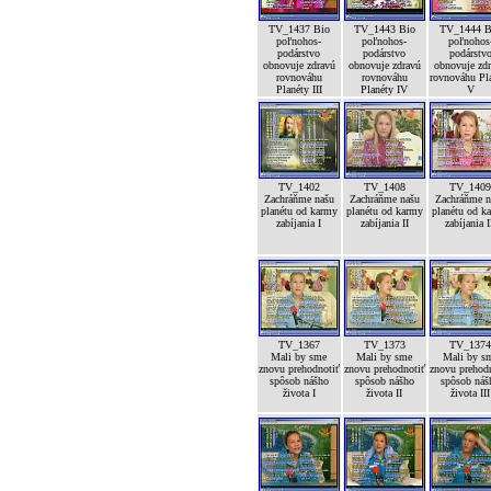
TV_1437 Bio
TV_1443 Bio
TV_1444 B
poľnohos-
poľnohos-
poľnohos
podárstvo
podárstvo
podárstv
obnovuje zdravú
obnovuje zdravú
obnovuje zd
rovnováhu
rovnováhu
rovnováhu Pl
Planéty III
Planéty IV
V
TV_1402
TV_1408
TV_140
Zachráňme našu
Zachráňme našu
Zachráňme n
planétu od karmy
planétu od karmy
planétu od k
zabíjania I
zabíjania II
zabíjania I
TV_1367
TV_1373
TV_137
Mali by sme
Mali by sme
Mali by s
znovu prehodnotiť
znovu prehodnotiť
znovu prehod
spôsob nášho
spôsob nášho
spôsob náš
života I
života II
života III