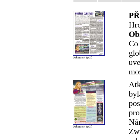
PŘ
Hro
Ob
Co 
glo
dokument (pdf)
uve
mož
Atk
byl
pos
pro
Nár
dokument (pdf)
Zwa