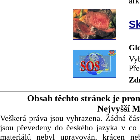
ark
Sk
Glo
Vyb
Pře
Zd
Obsah těchto stránek je pro
Nejvyšší M
Veškerá práva jsou vyhrazena. Žádná část
jsou převedeny do českého jazyka v co 
materiálů nebyl upravován, krácen ne