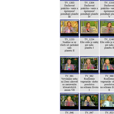
TV_1303
TV_1304
TV_131
Duchovné
Duchovné
Duchovn
praktiko- vanie a
praktiko- vanie a
praktiko- van
úprimnosť
úprimnosť
úprimnos
pomáhajú planéte
pomáhajú planéte
pomáhajú pla
III
IV
V
TV_1233
TV_1234
TV_124
Snažme se ze
Ešte stále je nádej
Ešte stále je 
všech sil zachránit
pre našu
pre našu
naši
planétu I
planétu I
planetu II
TV_981
TV_982
TV_988
Vytváranie neba
Rozšírenie
Rozšíreni
na Zemi zároveň
vegetarián- skeho
vegetarián- s
so zastavením
posolstva
posolstv
klimatických
na ochranu života
na ochranu ž
zmien VII
I
II
TV_946
TV_947
TV_953