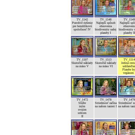
TV_1542
TV_1548
TV_154
Pravdivé riešenie
Najlepší spôsob
Najlepší sp
pre bezuhlíkovú
obnovenia
obnoveni
spoločnosť IV
biodiverzity našej
biodiverzity 
planéty I
planéty I
TV_1507
TV_1513
TV_151
Skutočné náklady
Skutočné náklady
Jediná cest
na mäso V
na mäso VI
udržateľne
Planéte b
vegánom 
TV_1472
TV_1478
TV_147
Slúžte
Striedmosť začína
Striedmosť z
iným
na našom tanieri I
na našom tanie
svojim
srdcom
II