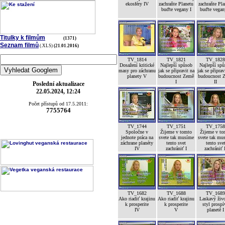
ekosféry IV
zachraňte Planetu
zachraňte Pla
buďte vegany I
buďte vegan
Titulky k filmům
(1371)
Seznam filmů
(.XLS)
(21.01.2016)
TV_1814
TV_1821
TV_182
Dosažení kritické
Najlepší spůsob
Najlepší sp
masy pro záchranu
jak se připravit na
jak se připrav
planety V
budoucnost Země
budoucnost 
I
II
Poslední aktualizace
22.05.2024, 12:24
Počet přístupů od 17.5.2011:
7755764
TV_1744
TV_1751
TV_175
Spoločne v
Žijeme v tomto
Žijeme v to
jednote práca na
svete tak musíme
svete tak mu
záchrane planéty
tento svet
tento sve
IV
zachrániť I
zachrániť 
TV_1682
TV_1688
TV_168
Ako riadiť krajinu
Ako riadiť krajinu
Laskavý živ
k prosperite
k prosperite
styl prospí
IV
V
planetě I