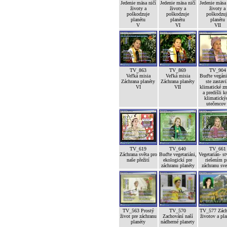
Jedenie mäsa ničí
Jedenie mäsa ničí
Jedenie mäsa
životy a
životy a
životy a
poškodzuje
poškodzuje
poškodzuj
planétu
planétu
planétu
V
VI
VII
TV_863
TV_869
TV_904
Veľká misia
Veľká misia
Buďte vegáni
Záchrana planéty
Záchrana planéty
ste zastavi
VI
VII
klimatické z
a predišli kr
klimatický
utečencov 
TV_619
TV_640
TV_661
Záchrana světa pro
Buďte vegetariáni,
Vegetarián- st
naše přežití
ekologickí pre
riešením p
záchranu planéty
záchranu sve
TV_563 Prostý
TV_570
TV_577 Zách
život pre záchranu
Zachování naší
životov a pla
planéty
nádherné planety