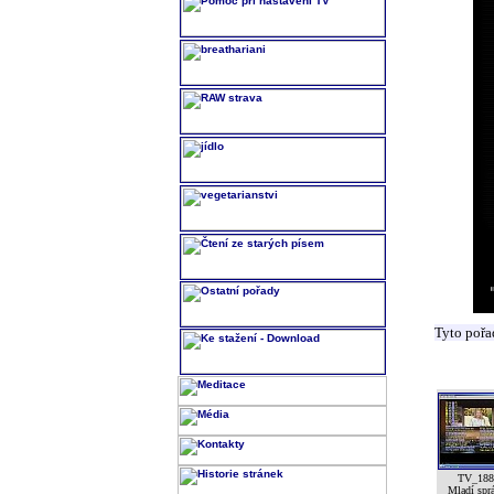
Tyto pořa
TV_188
Mladí spr