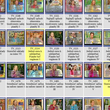
2
TV_1548
TV_1549
TV_1555
TV_1556
TV_1562
T
šenie
Najlepší spôsob
Najlepší spôsob
Najlepší spôsob
Najlepší spôsob
Najlepší spôsob
Vegan
íkovú
obnovenia
obnovenia
obnovenia
obnovenia
obnovenia
k
ť IV
biodiverzity našej
biodiverzity našej
biodiverzity našej
biodiverzity našej
biodiverzity našej
planéty I
planéty II
planéty III
planéty IV
planéty V
7
TV_1513
TV_1514
TV_1520
TV_1521
TV_1527
T
klady
Skutočné náklady
Jediná cesta k
Jediná cesta k
Jediná cesta k
Jediná cesta k
Jedi
 V
na mäso VI
udržateľnej
udržateľnej
udržateľnej
udržateľnej
udr
Planéte byť
Planéte byť
Planéte byť
Planéte byť
Pla
vegánom I
vegánom II
vegánom III
vegánom IV
ve
2
TV_1478
TV_1479
TV_1485
TV_1486
TV_1492
T
Striedmosť začína
Striedmosť začína
Striedmosť začína
Striedmosť začína
Striedmosť začína
Skuto
na našom tanieri I
na našom tanieri II
na našom tanieri
na našom tanieri
na našom tanieri
na
III
IV
V