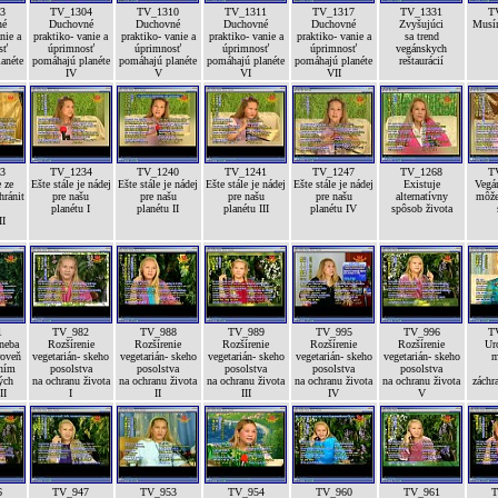
3
TV_1304
TV_1310
TV_1311
TV_1317
TV_1331
T
né
Duchovné
Duchovné
Duchovné
Duchovné
Zvyšujúci
Musí
nie a
praktiko- vanie a
praktiko- vanie a
praktiko- vanie a
praktiko- vanie a
sa trend
sť
úprimnosť
úprimnosť
úprimnosť
úprimnosť
vegánskych
anéte
pomáhajú planéte
pomáhajú planéte
pomáhajú planéte
pomáhajú planéte
reštaurácií
IV
V
VI
VII
3
TV_1234
TV_1240
TV_1241
TV_1247
TV_1268
T
 ze
Ešte stále je nádej
Ešte stále je nádej
Ešte stále je nádej
Ešte stále je nádej
Existuje
Vegán
hránit
pre našu
pre našu
pre našu
pre našu
alternatívny
môže
planétu I
planétu II
planétu III
planétu IV
spôsob života
II
1
TV_982
TV_988
TV_989
TV_995
TV_996
T
 neba
Rozšírenie
Rozšírenie
Rozšírenie
Rozšírenie
Rozšírenie
Ur
roveň
vegetarián- skeho
vegetarián- skeho
vegetarián- skeho
vegetarián- skeho
vegetarián- skeho
m
ením
posolstva
posolstva
posolstva
posolstva
posolstva
ých
na ochranu života
na ochranu života
na ochranu života
na ochranu života
na ochranu života
záchr
II
I
II
III
IV
V
6
TV_947
TV_953
TV_954
TV_960
TV_961
T