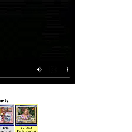
nety
V_1926
TV_1933
žme sa zo
Buďte vegany a