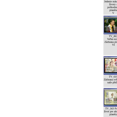
Jedenie mäsa
životy 
poškodzu
planétu
V
TV_86
Veľká mi
Záchrana pl
VI
TV_61
Záchrana svě
naše přež
TV_563 Pr
život pre zá
planéty