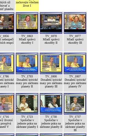
tkých síl
zachovejte všechen
chovať a
život I
niť planétu
V_1856
TV_1863
TV_1870
TV_1877
í nebezpečí
Mladí správci
Mladí správci
Mladí správci
ních erupcí
ekosféry I
ekosféry II
ekosféry III
V_1786
TV_1793
TV_1800
TV_1807
ní kritické
Dosažení kritické
Dosažení kritické
Dosažení kritické
ro záchranu
masy pro záchranu
masy pro záchranu
masy pro záchranu
lanety I
planety II
planety III
planety IV
V_1716
TV_1723
TV_1730
TV_1737
vý životní
Spoločne v
Spoločne v
Spoločne v
 prospívá
jednote práca na
jednote práca na
jednote práca na
anetě V
záchrane planéty I
záchrane planéty II
záchrane planéty
III