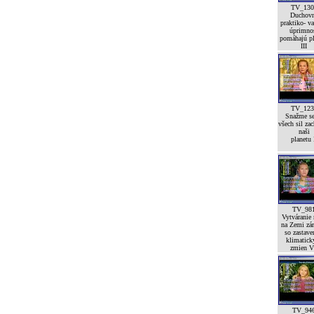
TV_130
Duchov
praktiko- va
úprimno
pomáhajú pl
III
TV_123
Snažme se
všech sil zac
naši
planetu 
TV_98
Vytváranie
na Zemi zá
so zastav
klimatick
zmien V
TV_94