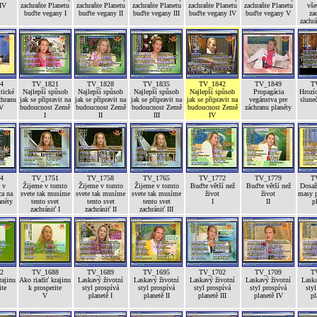
 IV
zachraňte Planetu
zachraňte Planetu
zachraňte Planetu
zachraňte Planetu
zachraňte Planetu
vše
buďte vegany I
buďte vegany II
buďte vegany III
buďte vegany IV
buďte vegany V
za
zachrá
4
TV_1821
TV_1828
TV_1835
TV_1842
TV_1849
T
tické
Najlepší spůsob
Najlepší spůsob
Najlepší spůsob
Najlepší spůsob
Propagácia
Hrozíc
chranu
jak se připravit na
jak se připravit na
jak se připravit na
jak se připravit na
vegánstva pre
sluneč
 V
budoucnost Země
budoucnost Země
budoucnost Země
budoucnost Země
záchranu planéty
I
II
III
IV
4
TV_1751
TV_1758
TV_1765
TV_1772
TV_1779
T
 v
Žijeme v tomto
Žijeme v tomto
Žijeme v tomto
Buďte větší než
Buďte větší než
Dosaže
ca na
svete tak musíme
svete tak musíme
svete tak musíme
život
život
masy p
anéty
tento svet
tento svet
tento svet
I
II
p
zachrániť I
zachrániť II
zachrániť III
2
TV_1688
TV_1689
TV_1695
TV_1702
TV_1709
T
rajinu
Ako riadiť krajinu
Laskavý životní
Laskavý životní
Laskavý životní
Laskavý životní
Laska
ite
k prosperite
styl prospívá
styl prospívá
styl prospívá
styl prospívá
styl
V
planetě I
planetě II
planetě III
planetě IV
pl