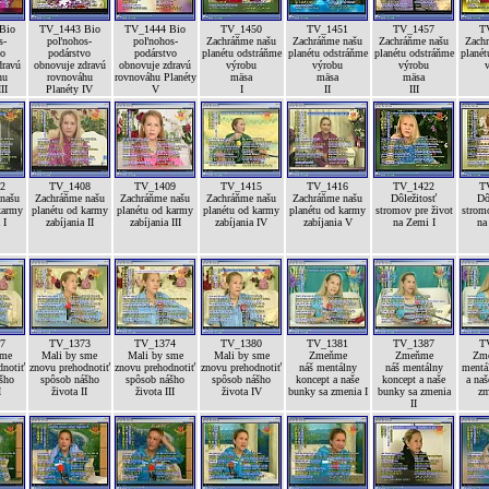
Bio
TV_1443 Bio
TV_1444 Bio
TV_1450
TV_1451
TV_1457
T
s-
poľnohos-
poľnohos-
Zachráňme našu
Zachráňme našu
Zachráňme našu
Zach
vo
podárstvo
podárstvo
planétu odstráňme
planétu odstráňme
planétu odstráňme
planét
dravú
obnovuje zdravú
obnovuje zdravú
výrobu
výrobu
výrobu
hu
rovnováhu
rovnováhu Planéty
mäsa
mäsa
mäsa
II
Planéty IV
V
I
II
III
2
TV_1408
TV_1409
TV_1415
TV_1416
TV_1422
T
našu
Zachráňme našu
Zachráňme našu
Zachráňme našu
Zachráňme našu
Dôležitosť
Dô
karmy
planétu od karmy
planétu od karmy
planétu od karmy
planétu od karmy
stromov pre život
stromo
 I
zabíjania II
zabíjania III
zabíjania IV
zabíjania V
na Zemi I
na
7
TV_1373
TV_1374
TV_1380
TV_1381
TV_1387
T
sme
Mali by sme
Mali by sme
Mali by sme
Zmeňme
Zmeňme
Zme
dnotiť
znovu prehodnotiť
znovu prehodnotiť
znovu prehodnotiť
náš mentálny
náš mentálny
mentá
šho
spôsob nášho
spôsob nášho
spôsob nášho
koncept a naše
koncept a naše
a naš
I
života II
života III
života IV
bunky sa zmenia I
bunky sa zmenia
zm
II