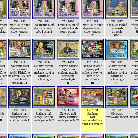
7
TV_1653
TV_1654
TV_1660
TV_1661
TV_1667
T
zenost
Praktikujte pilně
Praktikujte pilně
Praktikujte pilně
Praktikujte pilně
Vše bude možné
Vše 
být
abyste ochránili
abyste ochránili
abyste ochránili
abyste ochránili
budeme-li
bu
askavá
sebe i ostatní
sebe i ostatní
sebe i ostatní
sebe i ostatní
žít podle
ž
I
II
III
IV
Nebe I
N
2
TV_1618
TV_1619
TV_1625
TV_1626
TV_1632
T
rozi
Zastavme erozi
Nejprve buďme
Nejprve buďme
Nejprve buďme
Nejprve buďme
Nejp
ení
půdy a šíření
vegany pak
vegany pak
vegany pak
vegany pak
ve
jděme
pouští Přejděme
můžeme rozvíjet
můžeme rozvíjet
můžeme rozvíjet
můžeme rozvíjet
můžem
yl bez
na životní styl bez
udržitelné
udržitelné
udržitelné
udržitelné
ud
ých
živočišných
technologie
technologie
technologie
technologie
tec
II
produktů III
I
II
III
IV
7
TV_1583
TV_1584
TV_1590
TV_1591
TV_1597
T
jich
Změnou naší
Změnou naší
Změnou naší
Změnou
Obnovme
O
k k
stravy ušetříme
stravy ušetříme
stravy ušetříme
naší
rovnováhu oceánů
rovno
II
vodu pro svět I
vodu pro svět II
vodu pro svět III
stravy ušetříme
I
vodu pro svět IV