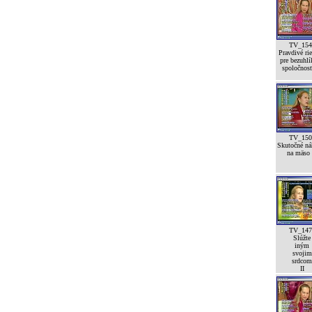
TV_154
Pravdivé rie
pre bezuhl
spoločnos
TV_150
Skutočné ná
na mäso
TV_147
Slúžte
iným
svojim
srdcom
II