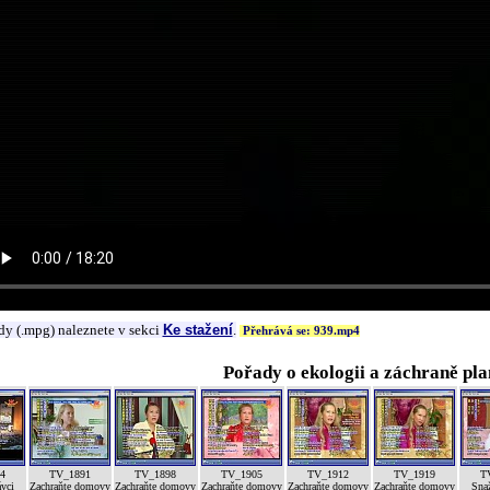
dy (.mpg) naleznete v sekci
Ke stažení
.
Přehrává se: 939.mp4
Pořady o ekologii a záchraně pla
4
TV_1891
TV_1898
TV_1905
TV_1912
TV_1919
T
ávci
Zachraňte domovy
Zachraňte domovy
Zachraňte domovy
Zachraňte domovy
Zachraňte domovy
Sna