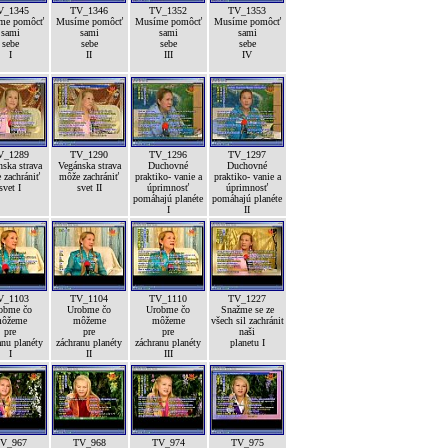
V_1345
TV_1346
TV_1352
TV_1353
me pomôcť
Musíme pomôcť
Musíme pomôcť
Musíme pomôcť
sami
sami
sami
sami
sebe
sebe
sebe
sebe
I
II
III
IV
V_1289
TV_1290
TV_1296
TV_1297
ska strava
Vegánska strava
Duchovné
Duchovné
 zachrániť
môže zachrániť
praktiko- vanie a
praktiko- vanie a
svet I
svet II
úprimnosť
úprimnosť
pomáhajú planéte
pomáhajú planéte
I
II
V_1103
TV_1104
TV_1110
TV_1227
obme čo
Urobme čo
Urobme čo
Snažme se ze
ôžeme
môžeme
môžeme
všech sil zachránit
pre
pre
pre
naši
anu planéty
záchranu planéty
záchranu planéty
planetu I
I
II
III
V_967
TV_968
TV_974
TV_975