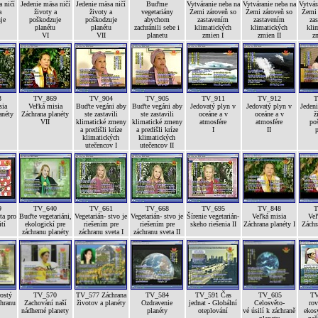
 ničí
Jedenie mäsa ničí
Jedenie mäsa ničí
Buďme
Vytváranie neba na
Vytváranie neba na
Vytvár
a
životy a
životy a
vegetariány
Zemi zároveň so
Zemi zároveň so
Zemi 
je
poškodzuje
poškodzuje
abychom
zastavením
zastavením
za
planétu
planétu
zachránili sebe i
klimatických
klimatických
kli
VI
VII
planetu
zmien I
zmien II
zm
3
TV_869
TV_904
TV_905
TV_911
TV_912
T
sia
Veľká misia
Buďte vegáni aby
Buďte vegáni aby
Jedovatý plyn v
Jedovatý plyn v
Jedeni
anéty
Záchrana planéty
ste zastavili
ste zastavili
oceáne a v
oceáne a v
ž
VII
klimatické zmeny
klimatické zmeny
atmosfére
atmosfére
po
a predišli kríze
a predišli kríze
I
II
p
klimatických
klimatických
utečencov I
utečencov II
9
TV_640
TV_661
TV_668
TV_695
TV_848
T
ta pro
Buďte vegetariáni,
Vegetarián- stvo je
Vegetarián- stvo je
Šírenie vegetarián-
Veľká misia
Veľ
ití
ekologickí pre
riešením pre
riešením pre
skeho riešenia II
Záchrana planéty I
Záchr
záchranu planéty
záchranu sveta I
záchranu sveta II
ostý
TV_570
TV_577 Záchrana
TV_584
TV_591 Čas
TV_605
TV
chranu
Zachování naší
životov a planéty
Ozdravenie
jednat - Globální
Celosvěto-
rov
nádherné planety
planéty
oteplování
vé úsilí k záchraně
ekos