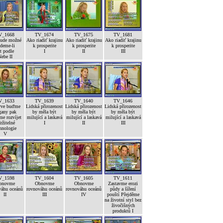
V_1668
TV_1674
TV_1675
TV_1681
bude možné
Ako riadiť krajinu
Ako riadiť krajinu
Ako riadiť krajinu
deme-li
k prosperite
k prosperite
k prosperite
ít podle
I
II
III
ebe II
V_1633
TV_1639
TV_1640
TV_1646
rve buďme
Lidská přirozenost
Lidská přirozenost
Lidská přirozenost
gany pak
by měla být
by měla být
by měla být
e rozvíjet
milující a laskavá
milující a laskavá
milující a laskavá
ržitelné
I
II
III
hnologie
V
V_1598
TV_1604
TV_1605
TV_1611
bnovme
Obnovme
Obnovme
Zastavme erozi
váhu oceánů
rovnováhu oceánů
rovnováhu oceánů
půdy a šíření
II
III
IV
pouští Přejděme
na životní styl bez
živočišných
produktů I