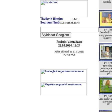
ekosféry
Titulky k filmům
(1371)
Seznam filmů
(.XLS)
(21.01.2016)
TV_181
Dosažení kri
masy pro zá
planety
Poslední aktualizace
22.05.2024, 12:24
Počet přístupů od 17.5.2011:
7758756
TV_174
Spoločne
jednote prá
záchrane pl
IV
TV_168
Ako riadiť k
k prosper
IV