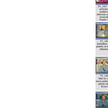
TV_1437 
poľnoho
podárst
obnovuje z
rovnová
Planéty I
TV_140
Zachráňme 
planétu od 
zabíjania
TV_136
Mali by 
znovu preho
spôsob ná
života 