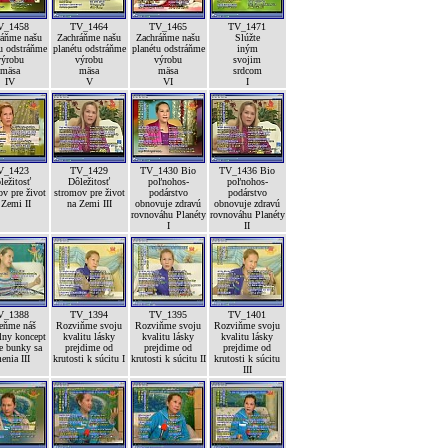
V_1458
TV_1464
TV_1465
TV_1471
ráňme našu
Zachráňme našu
Zachráňme našu
Slúžte
u odstráňme
planétu odstráňme
planétu odstráňme
iným
výrobu
výrobu
výrobu
svojim
mäsa
mäsa
mäsa
srdcom
IV
V
VI
I
V_1423
TV_1429
TV_1430 Bio
TV_1436 Bio
ležitosť
Dôležitosť
poľnohos-
poľnohos-
v pre život
stromov pre život
podárstvo
podárstvo
 Zemi II
na Zemi III
obnovuje zdravú
obnovuje zdravú
rovnováhu Planéty
rovnováhu Planéty
I
II
V_1388
TV_1394
TV_1395
TV_1401
ňme náš
Rozviňme svoju
Rozviňme svoju
Rozviňme svoju
lny koncept
kvalitu lásky
kvalitu lásky
kvalitu lásky
e bunky sa
prejdime od
prejdime od
prejdime od
enia III
krutosti k súcitu I
krutosti k súcitu II
krutosti k súcitu
III