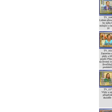
TV_164
Lidská přiro
by měla 
milující a l
IV
TV_161
Zastavme e
půdy a šíř
pouští Pře
na životní st
živočišn
produktů 
TV_157
Včely a je
příspěve
ekosféře 