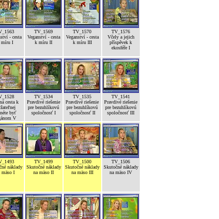
V_1563
TV_1569
TV_1570
TV_1576
ství - cesta
Veganství - cesta
Veganství - cesta
Včely a jejich
 míru I
k míru II
k míru III
příspěvek k
ekosféře I
V_1528
TV_1534
TV_1535
TV_1541
ná cesta k
Pravdivé riešenie
Pravdivé riešenie
Pravdivé riešenie
žateľnej
pre bezuhlíkovú
pre bezuhlíkovú
pre bezuhlíkovú
néte byť
spoločnosť I
spoločnosť II
spoločnosť III
gánom V
V_1493
TV_1499
TV_1500
TV_1506
čné náklady
Skutočné náklady
Skutočné náklady
Skutočné náklady
 mäso I
na mäso II
na mäso III
na mäso IV