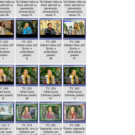
anie neba na
Vytváranie neba na
Vytváranie neba na
Vytváranie neba na
zároveň so
Zemi zároveň so
Zemi zároveň so
Zemi zároveň so
stavením
zastavením
zastavením
zastavením
matických
klimatických
klimatických
klimatických
ien III
zmien IV
zmien V
zmien VI
V_932
TV_933
TV_939
TV_940
e mäsa ničí
Jedenie mäsa ničí
Jedenie mäsa ničí
Jedenie mäsa ničí
ivoty a
životy a
životy a
životy a
škodzuje
poškodzuje
poškodzuje
poškodzuje
lanétu
planétu
planétu
planétu
I
II
III
IV
V_849
TV_855
TV_856
TV_862
ká misia
Veľká misia
Veľká misia
Veľká misia
ana planéty
Záchrana planéty
Záchrana planéty
Záchrana planéty
II
III
IV
V
_612 V
TV_674
TV_681
TV_688
nováze s
Vegetarián- stvo je
Vegetarián- stvo je
Šírenie vegetarián-
ysté- mem
riešením pre
riešením pre
skeho riešenia I