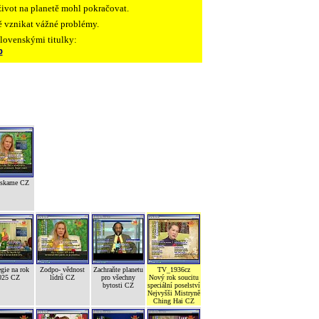
ivot na planetě mohl pokračovat.
tě vznikat vážné problémy.
slovenskými titulky:
p
ískame CZ
egie na rok
Zodpo- vědnost
Zachraňte planetu
TV_1936cz
025 CZ
lídrů CZ
pro všechny
Nový rok soucitu
bytosti CZ
speciální poselství
Nejvyšši Mistryně
Ching Hai CZ