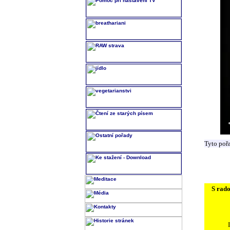
Tyto poř
S rado