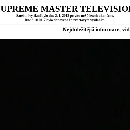
SUPREME MASTER TELEVISIO
Satelitní vysílání bylo dne 2. 1. 2012 po více než 5 letech ukončeno.
Dne 3.10.2017 bylo obnoveno Internetovým vysíláním.
Nejdůležitější informace, vi