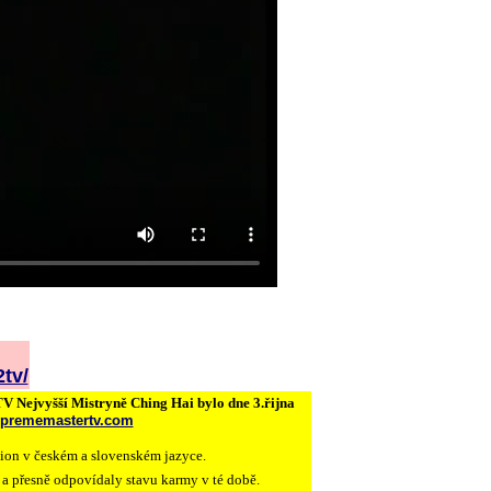
tv/
TV Nejvyšší Mistryně Ching Hai bylo dne 3.řijna
suprememastertv.com
sion v českém a slovenském jazyce.
 a přesně odpovídaly stavu karmy v té době.