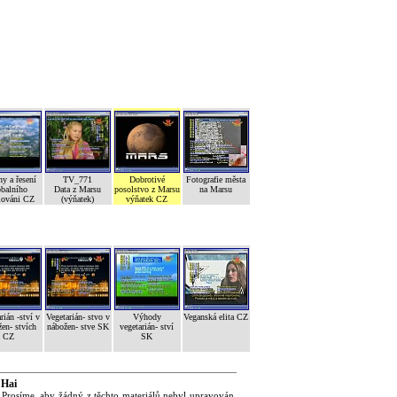
ny a řesení
TV_771
Dobrotivé
Fotografie města
obalního
Data z Marsu
posolstvo z Marsu
na Marsu
lováni CZ
(výňatek)
výňatek CZ
rián -ství v
Vegetarián- stvo v
Výhody
Veganská elita CZ
en- stvích
nábožen- stve SK
vegetarián- ství
CZ
SK
 Hai
 Prosíme, aby žádný z těchto materiálů nebyl upravován,