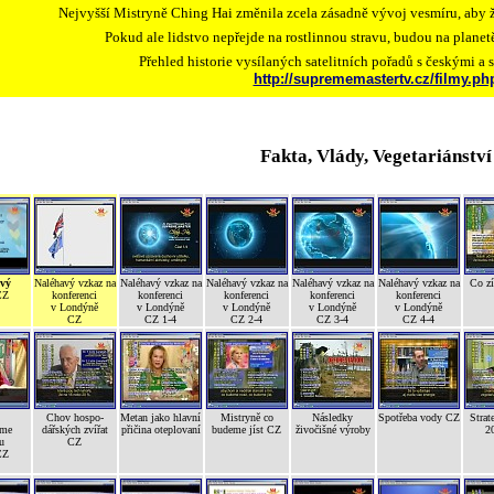
Nejvyšší Mistryně Ching Hai změnila zcela zásadně vývoj vesmíru, aby ž
Pokud ale lidstvo nepřejde na rostlinnou stravu, budou na plane
Přehled historie vysílaných satelitních pořadů s českými a 
http://suprememastertv.cz/filmy.ph
Fakta, Vlády, Vegetariánství
vý
Naléhavý vzkaz na
Naléhavý vzkaz na
Naléhavý vzkaz na
Naléhavý vzkaz na
Naléhavý vzkaz na
Co z
CZ
konferenci
konferenci
konferenci
konferenci
konferenci
v Londýně
v Londýně
v Londýně
v Londýně
v Londýně
CZ
CZ 1-4
CZ 2-4
CZ 3-4
CZ 4-4
Chov hospo-
Metan jako hlavní
Mistryně co
Následky
Spotřeba vody CZ
Strat
ňme
dářských zvířat
přičina oteplovaní
budeme jíst CZ
živočišné výroby
2
u
CZ
CZ