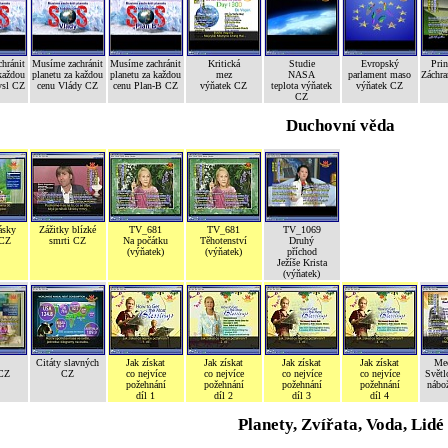
hránit
Musíme zachránit
Musíme zachránit
Kritická
Studie
Evropský
Prin
každou
planetu za každou
planetu za každou
mez
NASA
parlament maso
Záchr
ysl CZ
cenu Vlády CZ
cenu Plan-B CZ
výňatek CZ
teplota výňatek
výňatek CZ
CZ
Duchovní věda
ásky
Zážitky blízké
TV_681
TV_681
TV_1069
 CZ
smrti CZ
Na počátku
Těhotenství
Druhý
(výňatek)
(výňatek)
příchod
Ježíše Krista
(výňatek)
Citáty slavných
Jak získat
Jak získat
Jak získat
Jak získat
Med
 CZ
CZ
co nejvíce
co nejvíce
co nejvíce
co nejvíce
Světl
požehnání
požehnání
požehnání
požehnání
nábož
díl 1
díl 2
díl 3
díl 4
Planety, Zvířata, Voda, Lidé