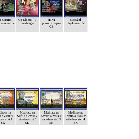
c Charles
Co nás stojí 1
H1N1
Globální
ana moře CZ
hamburger
prasečí chřipka
oteplování CZ
CZ
itace na
Meditace na
Meditace na
Meditace na
o a Zvuk v
Světlo a Zvuk v
Světlo a Zvuk v
Světlo a Zvuk v
en- ství 1
nábožen- ství 2
nábožen- ství 3
nábožen- ství 4
SK
SK
SK
SK