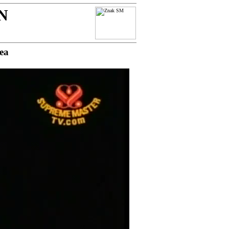
N
dea