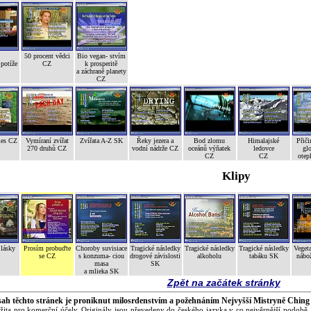
50 procent vědci
Bio vegan- stvím
potíže
CZ
k prosperitě
a záchraně planety
CZ
les CZ
Vymíraní zvířat
Zvířata A-Z SK
Řeky jezera a
Bod zlomu
Himalajské
Přiči
270 druhů CZ
vodní nádrže CZ
oceánů výňatek
ledovce
gl
CZ
CZ
otep
Klipy
 lásky
Prosím probuďte
Choroby suvisiace
Tragické následky
Tragické následky
Tragické následky
Vegeta
se CZ
s konzuma- ciou
drogové závislosti
alkoholu
tabáku SK
nábož
masa
SK
a mlieka SK
Zpět na začátek stránky
ah těchto stránek je proniknut milosrdenstvím a požehnáním Nejvyšší Mistryně Ching
žita pro komerční účely. Originály jsou převedeny do českého jazyka v co nejvěrnější podobě.