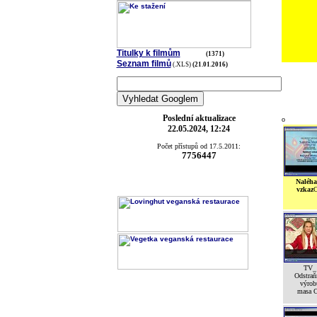
Titulky k filmům
(1371)
Seznam filmů
(.XLS)
(21.01.2016)
Poslední aktualizace
o
22.05.2024, 12:24
Počet přístupů od 17.5.2011:
7756447
Naléha
vzkaz
TV_
Odstra
výrob
masa 