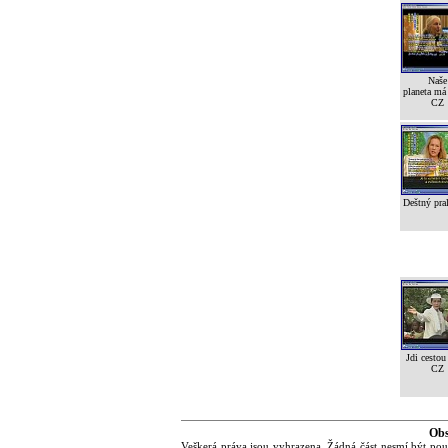
Naše
planeta má 
CZ
Deštný pra
Jdi cestou
CZ
Obs
Veškerá práva jsou vyhrazena. Žádná část nesmí být pou